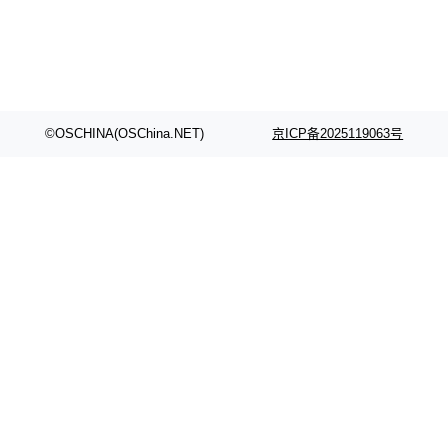
©OSCHINA(OSChina.NET)
京ICP备2025119063号