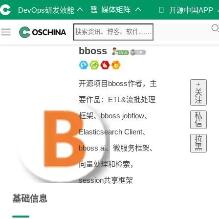
媒体矩阵
DevOps研发效能
开源中国APP
bboss
开源项目bboss作者，主
+
关
要作品：ETL&流批处理
注
私
框架、bboss jobflow、
信
Elasticsearch Client、
拉
黑
bboss ai、微服务框架、
向量处理和检索，
session共享框架
基础信息