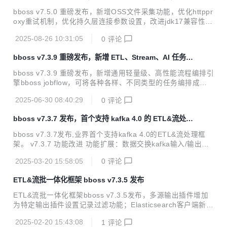
httpproxy 重试机制
gger日志对象，用于在脚本中记录日志 优化数据库管理工具
bboss v7.5.0 重磅发布，新增OSS文件采集功能，优化httppr
mysqlbinlog同步改进：自定义BinaryLogClientExt，打印异
oxy重试机制，优化持久层连接参数设置，改进jdk17兼容性。
常情况日...
v7.5.0 功能改进 工作流调度机制完善：一次性执行流程支持
2025-08-26 10:31:05
0
评论
异步执行模式 工作流改进：通用函数节点提供抽象函数基础类
BaseJobFlowNodeFunction，供具体函数继承使用，默认提
bboss v7.3.9 重磅发布，新增 ETL、Stream、AI 任务流
供了节点初始化方法的实现 工作流改进：完善工作流执行上下
程编排引擎
文参数管理api，获取参数方法可以指定默认值 工作流改进：
bboss v7.3.9 重磅发布，新增通用轻量级、高性能流程编排引
完善并行分支barrier机制：增加自定义JobFlowCyclicBarrie
擎bboss jobflow，可将各种各样、不同类型的任务编排成工
r，设置barrier超时时间，避免出现一直阻塞等待的可能性 文
作流，进行统一调度执行，譬如数据采集作业任务、流批处理
件采集插件...
2025-06-30 08:40:29
0
评论
作业任务、业务办理任务、充值缴费任务以及大模型推理任务
等按顺序编排成工作流。 v7.3.9 功能改进 新增通用工作流bb
bboss v7.3.7 发布，首个支持 kafka 4.0 的 ETL&流处理
oss jobflow，使用参考文档 https://esdoc.bbossgroups.co
框架
m/#/jobworkflow 数据交换模块增加作业流程任务编排功能 基
bboss v7.3.7发布,业界首个支持kafka 4.0的ETL&流处理框
础框架jdk 17+版本兼容性改进 引入amz s3协议，实现文件上
架。 v7.3.7 功能改进 功能扩展：数据交换kafka输入/输出插
传到多种oss数据库，譬如Minio 处理Elastics...
件支持最新Kafka 4.0.0（彻底去除对Zookeeper依赖） kafka
2025-03-20 15:58:05
0
评论
4.0插件数据交换作业案例下载地址 https://gitee.com/bboss/
kafka2x-elasticsearch/tree/7.3.7-jdk18/ 2. 问题修复：修复
ETL&流批一体化框架 bboss v7.3.5 发布
数据交换Serial任务执行时报TaskMetrics空指针问题 参考资
料 bboss ETL 工具使用集成指南 https://esdoc.bbossgroup
ETL&流批一体化框架bboss v7.3.5发布，多源输出插件增加
s.com/#/db-e...
为特定输出插件设置记录过滤功能；Elasticsearch客户端新增
异地双中心异地灾备机制，提升框架高可用性；Elasticsearch
2025-02-20 15:43:08
1
评论
client和http微服务框架增加对Kerberos认证支持；支持基于K