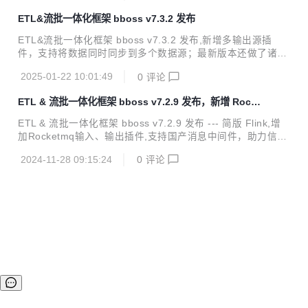
erberos认证对接华为云Elasticsearch。 v7.3.5 功能改进 Ela
ETL&流批一体化框架 bboss v7.3.2 发布
sticsearch客户端改进：Elasticsearch客户端健康检查机制、
服务节点发现机制、负载均衡容灾机制与Http-proxy微服务框
ETL&流批一体化框架 bboss v7.3.2 发布,新增多输出源插
架完全合并 Elasticsearch客户端改进：Elasticsearch客户端
件，支持将数据同时同步到多个数据源；最新版本还做了诸多
新增异地...
性能优化改造，带来更加极速的数据采集同步以及流计算性能
2025-01-22 10:01:49
0
评论
体验。 v7.3.2 功能改进 数据采集功能扩展：增加多输出插
件，支持将采集的数据同时同步到多个数据源 数据采集功能改
ETL & 流批一体化框架 bboss v7.2.9 发布，新增 Rocke
进：优化文件输出插件文件切割机制，优化输出记录数据buff
tmq 支持
er机制，提升数据文件生成性能 数据采集功能改进：作业任务
ETL & 流批一体化框架 bboss v7.2.9 发布 --- 简版 Flink,增
完成回调处理配置管理优化 数据采集功能改进：优化作业停止
加Rocketmq输入、输出插件,支持国产消息中间件，助力信创
逻辑 Kafka客户端组件改进：优化消费组件事务管理机制 Jso
创新；增加向量数据库Milvus输入插件，结合Milvus输出插
n组件改进：增加不关闭writer的json序列化方法，提供更加优
2024-11-28 09:15:24
0
评论
件，为向量数据库Milvus提供数据迁移和导入导出能力。 v7.
雅...
2.9 功能改进 新增Rocketmq输入插件：从Rocketmq接收数
据，支持同时设置多个topic主题，指定消息消费位置等参数；
可以使用各种输出插件输出经过加工处理后的消息数据。 新增
Rocketmq输出插件：从各种数据来源采集数据，经过加工处
理后，通过Rocketmq输出插件将处理后的数据发送到Rocket
mq 增...