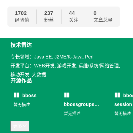
1702
237
44
0
经验值
粉丝
关注
文章总量
技术雷达
专长领域：Java EE, J2ME/K-Java, Perl
开发平台：WEB开发, 游戏开发, 运维/系统/网络管理,
移动开发, 大数据
开源作品
bboss
bbo
bbossgroups
session
暂无描述
RPC
暂无描述
暂无描述
更多