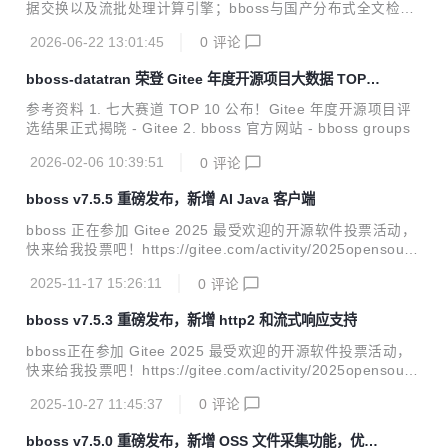
据交换以及流批处理计算引擎；bboss与国产分布式全文检索
产品Easysearch达成战略合作，bboss elasticsearch java客
2026-06-22 13:01:45
0
评论
户端全面兼容Easysearch全系列版本；带来诸多功能改进和b
ug修复。 v7.5.6新特性 多智能体协同框架，全面支持Reason
bboss-datatran 荣登 Gitee 年度开源项目大数据 TOP10
-Action模式；基于bboss有向循环图实现多智能体编排和自主
榜单
循环迭代，支持并行、串行、条件、路由、裁判、通用、循环l
参考资料 1. 七大赛道 TOP 10 公布！Gitee 年度开源项目评
oop等多种智能体节点，轻松按需编排一切可能的任务节点到
选结果正式揭晓 - Gitee 2. bboss 官方网站 - bboss groups
智能体工作流；支持智能体工作流定时调度执行，提供节假日
忽略执行或者指定...
2026-02-06 10:39:51
0
评论
bboss v7.5.5 重磅发布，新增 AI Java 客户端
bboss 正在参加 Gitee 2025 最受欢迎的开源软件投票活动，
快来给我投票吧！https://gitee.com/activity/2025opensourc
e?ident=ISATKM bboss v7.5.5 重磅发布，新增AI java客户
2025-11-17 15:26:11
0
评论
端，同时带来一系列功能完善和改进。bboss ai java客户端目
前支持以下功能（可通过下面的案例地址下载部署到本地体
bboss v7.5.3 重磅发布，新增 http2 和流式响应支持
验）： 文本对话 图像识别 图像生成 语音识别 语音生成 视频
生成 v7.5.5 功能改进 AI模型客户端服务改进：发送流结束事
bboss正在参加 Gitee 2025 最受欢迎的开源软件投票活动，
件到前端，可以在流结束事件中附带附加信息，例如：Rag附
快来给我投票吧！https://gitee.com/activity/2025opensourc
件材料链接等 AI模型客户端httprp...
e?ident=ISATKM bboss v7.5.3 重磅发布，新增http2和流式
2025-10-27 11:45:37
0
评论
响应支持，轻松实现各种大模型流式模式调用，同时带来一系
列功能完善和改进。 v7.5.3 功能改进 bboot改进：支持jetty1
bboss v7.5.0 重磅发布，新增 OSS 文件采集功能，优化
0 websocket功能 工作流改进：工作流触发器脚本接口增加lo