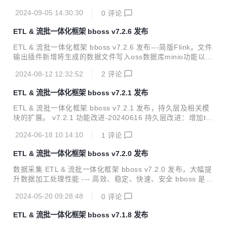
tp服务框架改进：http-proxy增加nacos配置中心支持以及基
2024-09-05 14:30:30
0
评论
于nacos服务发现功能 es客户端改进：增加nacos配置中心支
持以及基于nacos的es节点发现功能 es客户端改进：es数据
ETL & 流批一体化框架 bboss v7.2.6 发布
源停止后，相应的ClientInterface api抛出es数据源停止异
常；数据源重启后，相应的ClientInterface api即可恢复正常
ETL & 流批一体化框架 bboss v7.2.6 发布---简版Flink。文件
调用，提供相应的测试用例CustormInitAndBoot1 基础框架改
输出插件新增将生成的数据文件写入oss数据库minio功能以及
进：属性配置管...
若干改进。 v7.2.6 功能改进-20240812 问题修复：修复部分
2024-08-12 12:32:52
2
评论
Postgresql分页查询失败问题 功能改进：将框架中部分缓存功
能中使用的HashMap调整为ConcurrentHashMap,消除可能
ETL & 流批一体化框架 bboss v7.2.1 发布
存在多线程安全隐患 文件输出插件改进：增加将文件写入oss
数据库minio功能，使用案例：抽取Elasticsearch数据生成文
ETL & 流批一体化框架 bboss v7.2.1 发布，持久层及相关模
件，并写入oss数据库minio 问题修复：修复大数据量excel文
块的扩展。 v7.2.1 功能改进-20240616 持久层改进：增加td
件采集失败问题 持久层改进：优化持久层查询元...
engine数据库的适配器 数据库输出插件改进：同步sql 输出到
2024-06-18 10:14:10
1
评论
log日志 数据库输入、输出插件改进：增加直接引用第三方Da
tasource功能： 输入插件直接引用第三方Datasource功能 输
ETL & 流批一体化框架 bboss v7.2.0 发布
出插件直接引用第三方Datasource功能 使用案例 https://esd
oc.bbossgroups.com/#/bboss-datasyn-demo 数据采集&流
数据采集 ETL & 流批一体化框架 bboss v7.2.0 发布，大幅提
批一体化处理使用指南 https://esdoc.bbossgroups.com/...
升数据加工处理性能 --- 高效、稳定、快速、安全 bboss 是一
个基于开源协议 Apache License 发布的开源项目，由开源团
2024-05-20 09:28:48
0
评论
队 bboss 运维，主要由以下三部分构成： Elasticsearch Hig
hlevel Java Restclient ， 一个高性能高兼容性的 Elasticsear
ETL & 流批一体化框架 bboss v7.1.8 发布
ch/Opensearch java orm 客户端框架 数据采集同步 ETL ，