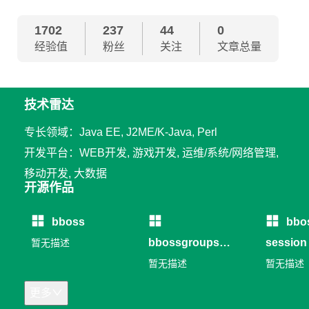
1702
237
44
0
经验值
粉丝
关注
文章总量
技术雷达
专长领域：Java EE, J2ME/K-Java, Perl
开发平台：WEB开发, 游戏开发, 运维/系统/网络管理,
移动开发, 大数据
开源作品
bboss
bbo
bbossgroups
session
暂无描述
RPC
暂无描述
暂无描述
更多