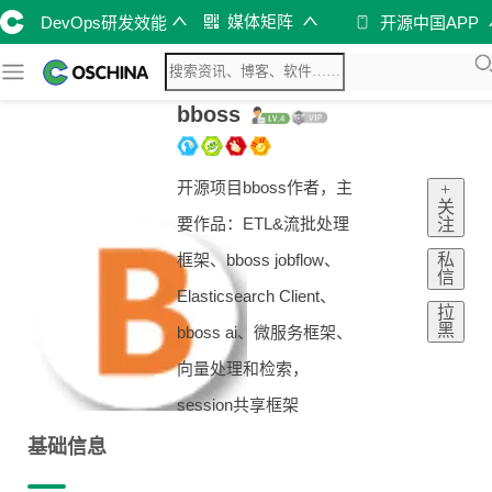
媒体矩阵
DevOps研发效能
开源中国APP
bboss
开源项目bboss作者，主
+
关
要作品：ETL&流批处理
注
私
框架、bboss jobflow、
信
Elasticsearch Client、
拉
黑
bboss ai、微服务框架、
向量处理和检索，
session共享框架
基础信息