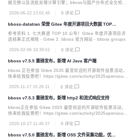
据交换以及流批处理计算引擎；bboss与国产分布式全文检索
产品Easysearch达成战略合作，bboss elasticsearch java客
2026-06-22 13:01:45
0
评论
户端全面兼容Easysearch全系列版本；带来诸多功能改进和b
ug修复。 v7.5.6新特性 多智能体协同框架，全面支持Reason
bboss-datatran 荣登 Gitee 年度开源项目大数据 TOP10
-Action模式；基于bboss有向循环图实现多智能体编排和自主
榜单
循环迭代，支持并行、串行、条件、路由、裁判、通用、循环l
参考资料 1. 七大赛道 TOP 10 公布！Gitee 年度开源项目评
oop等多种智能体节点，轻松按需编排一切可能的任务节点到
选结果正式揭晓 - Gitee 2. bboss 官方网站 - bboss groups
智能体工作流；支持智能体工作流定时调度执行，提供节假日
忽略执行或者指定...
2026-02-06 10:39:51
0
评论
bboss v7.5.5 重磅发布，新增 AI Java 客户端
bboss 正在参加 Gitee 2025 最受欢迎的开源软件投票活动，
快来给我投票吧！https://gitee.com/activity/2025opensourc
e?ident=ISATKM bboss v7.5.5 重磅发布，新增AI java客户
2025-11-17 15:26:11
0
评论
端，同时带来一系列功能完善和改进。bboss ai java客户端目
前支持以下功能（可通过下面的案例地址下载部署到本地体
bboss v7.5.3 重磅发布，新增 http2 和流式响应支持
验）： 文本对话 图像识别 图像生成 语音识别 语音生成 视频
生成 v7.5.5 功能改进 AI模型客户端服务改进：发送流结束事
bboss正在参加 Gitee 2025 最受欢迎的开源软件投票活动，
件到前端，可以在流结束事件中附带附加信息，例如：Rag附
快来给我投票吧！https://gitee.com/activity/2025opensourc
件材料链接等 AI模型客户端httprp...
e?ident=ISATKM bboss v7.5.3 重磅发布，新增http2和流式
2025-10-27 11:45:37
0
评论
响应支持，轻松实现各种大模型流式模式调用，同时带来一系
列功能完善和改进。 v7.5.3 功能改进 bboot改进：支持jetty1
bboss v7.5.0 重磅发布，新增 OSS 文件采集功能，优化
0 websocket功能 工作流改进：工作流触发器脚本接口增加lo