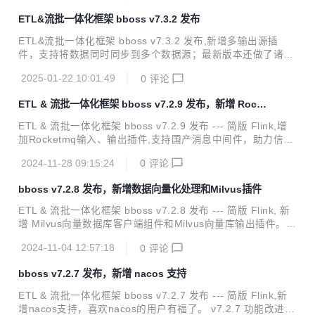
erberos认证对接华为云Elasticsearch。 v7.3.5 功能改进 Ela
ETL&流批一体化框架 bboss v7.3.2 发布
sticsearch客户端改进：Elasticsearch客户端健康检查机制、
服务节点发现机制、负载均衡容灾机制与Http-proxy微服务框
ETL&流批一体化框架 bboss v7.3.2 发布,新增多输出源插
架完全合并 Elasticsearch客户端改进：Elasticsearch客户端
件，支持将数据同时同步到多个数据源；最新版本还做了诸多
新增异地...
性能优化改造，带来更加极速的数据采集同步以及流计算性能
2025-01-22 10:01:49
0
评论
体验。 v7.3.2 功能改进 数据采集功能扩展：增加多输出插
件，支持将采集的数据同时同步到多个数据源 数据采集功能改
ETL & 流批一体化框架 bboss v7.2.9 发布，新增 Rocke
进：优化文件输出插件文件切割机制，优化输出记录数据buff
tmq 支持
er机制，提升数据文件生成性能 数据采集功能改进：作业任务
ETL & 流批一体化框架 bboss v7.2.9 发布 --- 简版 Flink,增
完成回调处理配置管理优化 数据采集功能改进：优化作业停止
加Rocketmq输入、输出插件,支持国产消息中间件，助力信创
逻辑 Kafka客户端组件改进：优化消费组件事务管理机制 Jso
创新；增加向量数据库Milvus输入插件，结合Milvus输出插
n组件改进：增加不关闭writer的json序列化方法，提供更加优
2024-11-28 09:15:24
0
评论
件，为向量数据库Milvus提供数据迁移和导入导出能力。 v7.
雅...
2.9 功能改进 新增Rocketmq输入插件：从Rocketmq接收数
bboss v7.2.8 发布，新增数据向量化处理和Milvus插件
据，支持同时设置多个topic主题，指定消息消费位置等参数；
可以使用各种输出插件输出经过加工处理后的消息数据。 新增
ETL & 流批一体化框架 bboss v7.2.8 发布 --- 简版 Flink, 新
Rocketmq输出插件：从各种数据来源采集数据，经过加工处
增 Milvus向量数据库客户端组件和Milvus向量库输出插件。 v
理后，通过Rocketmq输出插件将处理后的数据发送到Rocket
7.2.8 功能改进 数据交换功能扩展：增加向量数据库Milvus输
mq 增...
2024-11-04 12:57:18
0
评论
出插件，支持在数据处理时，调用向量模型服务，对数据进行
向量化处理，将向量化数据输出保存到向量库Milvus。 <p sty
bboss v7.2.7 发布，新增 nacos 支持
le="margin-left:0; margin-right:0">使用参考文档：<a href
="https://esdoc.bbossgroups.com/#/datatran-plugins?id=_
ETL & 流批一体化框架 bboss v7.2.7 发布 --- 简版 Flink,新
212-milvus%e5%90%91%e...
增nacos支持，喜欢nacos的用户有福了。 v7.2.7 功能改进 ht