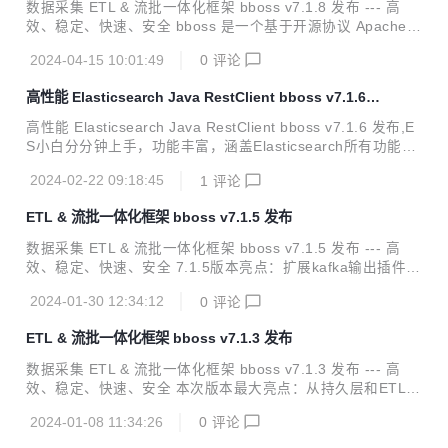
一个基于 java 语言实现数据采集作业的强大 ETL 工具，提供
数据采集 ETL & 流批一体化框架 bboss v7.1.8 发布 --- 高
丰富的输入插件和输出插件，可以基于插件规范轻松扩展新的
效、稳定、快速、安全 bboss 是一个基于开源协议 Apache Li
输入插件和...
cense 发布的开源项目，由开源团队 bboss 运维，主要由以
2024-04-15 10:01:49
0
评论
下三部分构成： Elasticsearch Highlevel Java Restclient ，
一个高性能高兼容性的 Elasticsearch/Opensearch java orm
高性能 Elasticsearch Java RestClient bboss v7.1.6
客户端框架 数据采集同步 ETL ，一个基于 java 语言实现数据
发布
采集作业的强大 ETL 工具，提供丰富的输入插件和输出插
高性能 Elasticsearch Java RestClient bboss v7.1.6 发布,E
件，可以基于插件规范轻松扩展新的输入插件和输出插件 流批
S小白分分钟上手，功能丰富，涵盖Elasticsearch所有功能，
一体化计算框架...
多集群多数据源,自动索引托管，多种分页机制，傻瓜级CRU
2024-02-22 09:18:45
1
评论
D，脚本，sql，jdbc，高亮，权重，聚合，IP地理位置解析，
父子嵌套等，应有尽有。 主要特点：代码简洁，性能高效，客
ETL & 流批一体化框架 bboss v7.1.5 发布
户端负载容灾，兼容性好，易于集成 A highlevel rest client.
A high performence o/r mapping rest client. A dsl and sql r
数据采集 ETL & 流批一体化框架 bboss v7.1.5 发布 --- 高
est client. Support Elasti...
效、稳定、快速、安全 7.1.5版本亮点：扩展kafka输出插件，
可以根据需求，在记录级别设置数据发送Kafka主题。 bboss
2024-01-30 12:34:12
0
评论
是一个基于开源协议 Apache License 发布的开源项目，由开
源团队 bboss 运维，主要由以下三部分构成： Elasticsearch
ETL & 流批一体化框架 bboss v7.1.3 发布
Highlevel Java Restclient ， 一个高性能高兼容性的 Elastics
earch/Opensearch java 客户端框架 数据采集同步 ETL ，一
数据采集 ETL & 流批一体化框架 bboss v7.1.3 发布 --- 高
个基于 java 语言实现数据采集作业的强大 ETL 工具，提供...
效、稳定、快速、安全 本次版本最大亮点：从持久层和ETL两
个方面优化对Clickhouse的支持，新增Clickhouse客户端负载
2024-01-08 11:34:26
0
评论
均衡机制 bboss 是一个基于开源协议 Apache License 发布
的开源项目，由开源团队 bboss 运维，主要由以下三部分构