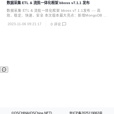
数据采集 ETL & 流批一体化框架 bboss v7.1.1 发布
成： Elasticsearch Highlevel Java Restclient ， 一个高性能
高兼容性的 Elasticsearch/Opensearch java 客户端框架 数
数据采集 ETL & 流批一体化框架 bboss v7.1.1发布 --- 高
据采集同步 ETL ，一个基于 java 语言实现数据采集作业的
效、稳定、快速、安全 本次版本最大亮点：新增MongoDB C
强...
DC输入插件，可以增量模式采集MongoDB 增、删、改数
2023-11-06 09:21:17
0
评论
据，也可每次作业重启从最新位置采集MongoDB 增、删、改
数据，同时带来了一系列实用的功能改进。 bboss 是一个基
于开源协议 Apache License 发布的开源项目，由开源团队 b
boss 运维，主要由以下三部分构成： Elasticsearch Highlev
el Java Restclient ， 一个高性能高兼容性的 Elasticsearch/
Opensearch java 客户...
©OSCHINA(OSChina.NET)
京ICP备2025119063号