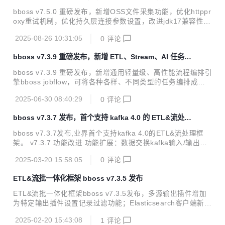
httpproxy 重试机制
gger日志对象，用于在脚本中记录日志 优化数据库管理工具
bboss v7.5.0 重磅发布，新增OSS文件采集功能，优化httppr
mysqlbinlog同步改进：自定义BinaryLogClientExt，打印异
oxy重试机制，优化持久层连接参数设置，改进jdk17兼容性。
常情况日...
v7.5.0 功能改进 工作流调度机制完善：一次性执行流程支持
2025-08-26 10:31:05
0
评论
异步执行模式 工作流改进：通用函数节点提供抽象函数基础类
BaseJobFlowNodeFunction，供具体函数继承使用，默认提
bboss v7.3.9 重磅发布，新增 ETL、Stream、AI 任务流
供了节点初始化方法的实现 工作流改进：完善工作流执行上下
程编排引擎
文参数管理api，获取参数方法可以指定默认值 工作流改进：
bboss v7.3.9 重磅发布，新增通用轻量级、高性能流程编排引
完善并行分支barrier机制：增加自定义JobFlowCyclicBarrie
擎bboss jobflow，可将各种各样、不同类型的任务编排成工
r，设置barrier超时时间，避免出现一直阻塞等待的可能性 文
作流，进行统一调度执行，譬如数据采集作业任务、流批处理
件采集插件...
2025-06-30 08:40:29
0
评论
作业任务、业务办理任务、充值缴费任务以及大模型推理任务
等按顺序编排成工作流。 v7.3.9 功能改进 新增通用工作流bb
bboss v7.3.7 发布，首个支持 kafka 4.0 的 ETL&流处理
oss jobflow，使用参考文档 https://esdoc.bbossgroups.co
框架
m/#/jobworkflow 数据交换模块增加作业流程任务编排功能 基
bboss v7.3.7发布,业界首个支持kafka 4.0的ETL&流处理框
础框架jdk 17+版本兼容性改进 引入amz s3协议，实现文件上
架。 v7.3.7 功能改进 功能扩展：数据交换kafka输入/输出插
传到多种oss数据库，譬如Minio 处理Elastics...
件支持最新Kafka 4.0.0（彻底去除对Zookeeper依赖） kafka
2025-03-20 15:58:05
0
评论
4.0插件数据交换作业案例下载地址 https://gitee.com/bboss/
kafka2x-elasticsearch/tree/7.3.7-jdk18/ 2. 问题修复：修复
ETL&流批一体化框架 bboss v7.3.5 发布
数据交换Serial任务执行时报TaskMetrics空指针问题 参考资
料 bboss ETL 工具使用集成指南 https://esdoc.bbossgroup
ETL&流批一体化框架bboss v7.3.5发布，多源输出插件增加
s.com/#/db-e...
为特定输出插件设置记录过滤功能；Elasticsearch客户端新增
异地双中心异地灾备机制，提升框架高可用性；Elasticsearch
2025-02-20 15:43:08
1
评论
client和http微服务框架增加对Kerberos认证支持；支持基于K