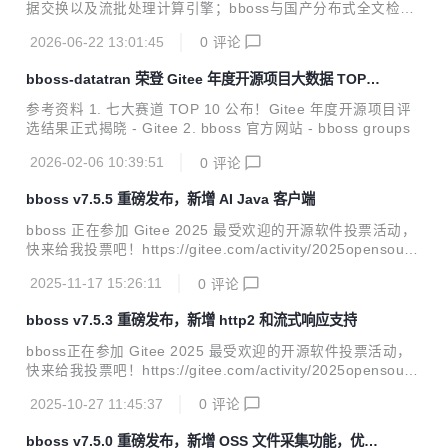
据交换以及流批处理计算引擎；bboss与国产分布式全文检索
产品Easysearch达成战略合作，bboss elasticsearch java客
2026-06-22 13:01:45
0
评论
户端全面兼容Easysearch全系列版本；带来诸多功能改进和b
ug修复。 v7.5.6新特性 多智能体协同框架，全面支持Reason
bboss-datatran 荣登 Gitee 年度开源项目大数据 TOP10
-Action模式；基于bboss有向循环图实现多智能体编排和自主
榜单
循环迭代，支持并行、串行、条件、路由、裁判、通用、循环l
参考资料 1. 七大赛道 TOP 10 公布！Gitee 年度开源项目评
oop等多种智能体节点，轻松按需编排一切可能的任务节点到
选结果正式揭晓 - Gitee 2. bboss 官方网站 - bboss groups
智能体工作流；支持智能体工作流定时调度执行，提供节假日
忽略执行或者指定...
2026-02-06 10:39:51
0
评论
bboss v7.5.5 重磅发布，新增 AI Java 客户端
bboss 正在参加 Gitee 2025 最受欢迎的开源软件投票活动，
快来给我投票吧！https://gitee.com/activity/2025opensourc
e?ident=ISATKM bboss v7.5.5 重磅发布，新增AI java客户
2025-11-17 15:26:11
0
评论
端，同时带来一系列功能完善和改进。bboss ai java客户端目
前支持以下功能（可通过下面的案例地址下载部署到本地体
bboss v7.5.3 重磅发布，新增 http2 和流式响应支持
验）： 文本对话 图像识别 图像生成 语音识别 语音生成 视频
生成 v7.5.5 功能改进 AI模型客户端服务改进：发送流结束事
bboss正在参加 Gitee 2025 最受欢迎的开源软件投票活动，
件到前端，可以在流结束事件中附带附加信息，例如：Rag附
快来给我投票吧！https://gitee.com/activity/2025opensourc
件材料链接等 AI模型客户端httprp...
e?ident=ISATKM bboss v7.5.3 重磅发布，新增http2和流式
2025-10-27 11:45:37
0
评论
响应支持，轻松实现各种大模型流式模式调用，同时带来一系
列功能完善和改进。 v7.5.3 功能改进 bboot改进：支持jetty1
bboss v7.5.0 重磅发布，新增 OSS 文件采集功能，优化
0 websocket功能 工作流改进：工作流触发器脚本接口增加lo