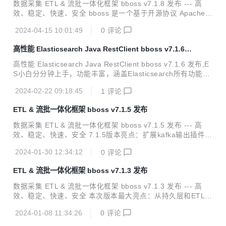
一个基于 java 语言实现数据采集作业的强大 ETL 工具，提供
数据采集 ETL & 流批一体化框架 bboss v7.1.8 发布 --- 高
丰富的输入插件和输出插件，可以基于插件规范轻松扩展新的
效、稳定、快速、安全 bboss 是一个基于开源协议 Apache Li
输入插件和...
cense 发布的开源项目，由开源团队 bboss 运维，主要由以
2024-04-15 10:01:49
0
评论
下三部分构成： Elasticsearch Highlevel Java Restclient ，
一个高性能高兼容性的 Elasticsearch/Opensearch java orm
高性能 Elasticsearch Java RestClient bboss v7.1.6
客户端框架 数据采集同步 ETL ，一个基于 java 语言实现数据
发布
采集作业的强大 ETL 工具，提供丰富的输入插件和输出插
高性能 Elasticsearch Java RestClient bboss v7.1.6 发布,E
件，可以基于插件规范轻松扩展新的输入插件和输出插件 流批
S小白分分钟上手，功能丰富，涵盖Elasticsearch所有功能，
一体化计算框架...
多集群多数据源,自动索引托管，多种分页机制，傻瓜级CRU
2024-02-22 09:18:45
1
评论
D，脚本，sql，jdbc，高亮，权重，聚合，IP地理位置解析，
父子嵌套等，应有尽有。 主要特点：代码简洁，性能高效，客
ETL & 流批一体化框架 bboss v7.1.5 发布
户端负载容灾，兼容性好，易于集成 A highlevel rest client.
A high performence o/r mapping rest client. A dsl and sql r
数据采集 ETL & 流批一体化框架 bboss v7.1.5 发布 --- 高
est client. Support Elasti...
效、稳定、快速、安全 7.1.5版本亮点：扩展kafka输出插件，
可以根据需求，在记录级别设置数据发送Kafka主题。 bboss
2024-01-30 12:34:12
0
评论
是一个基于开源协议 Apache License 发布的开源项目，由开
源团队 bboss 运维，主要由以下三部分构成： Elasticsearch
ETL & 流批一体化框架 bboss v7.1.3 发布
Highlevel Java Restclient ， 一个高性能高兼容性的 Elastics
earch/Opensearch java 客户端框架 数据采集同步 ETL ，一
数据采集 ETL & 流批一体化框架 bboss v7.1.3 发布 --- 高
个基于 java 语言实现数据采集作业的强大 ETL 工具，提供...
效、稳定、快速、安全 本次版本最大亮点：从持久层和ETL两
个方面优化对Clickhouse的支持，新增Clickhouse客户端负载
2024-01-08 11:34:26
0
评论
均衡机制 bboss 是一个基于开源协议 Apache License 发布
的开源项目，由开源团队 bboss 运维，主要由以下三部分构