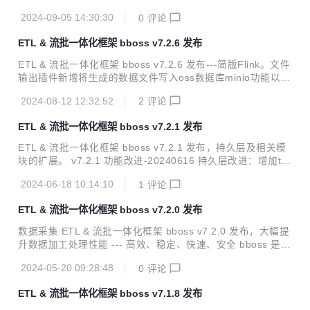
tp服务框架改进：http-proxy增加nacos配置中心支持以及基
2024-09-05 14:30:30
0
评论
于nacos服务发现功能 es客户端改进：增加nacos配置中心支
持以及基于nacos的es节点发现功能 es客户端改进：es数据
ETL & 流批一体化框架 bboss v7.2.6 发布
源停止后，相应的ClientInterface api抛出es数据源停止异
常；数据源重启后，相应的ClientInterface api即可恢复正常
ETL & 流批一体化框架 bboss v7.2.6 发布---简版Flink。文件
调用，提供相应的测试用例CustormInitAndBoot1 基础框架改
输出插件新增将生成的数据文件写入oss数据库minio功能以及
进：属性配置管...
若干改进。 v7.2.6 功能改进-20240812 问题修复：修复部分
2024-08-12 12:32:52
2
评论
Postgresql分页查询失败问题 功能改进：将框架中部分缓存功
能中使用的HashMap调整为ConcurrentHashMap,消除可能
ETL & 流批一体化框架 bboss v7.2.1 发布
存在多线程安全隐患 文件输出插件改进：增加将文件写入oss
数据库minio功能，使用案例：抽取Elasticsearch数据生成文
ETL & 流批一体化框架 bboss v7.2.1 发布，持久层及相关模
件，并写入oss数据库minio 问题修复：修复大数据量excel文
块的扩展。 v7.2.1 功能改进-20240616 持久层改进：增加td
件采集失败问题 持久层改进：优化持久层查询元...
engine数据库的适配器 数据库输出插件改进：同步sql 输出到
2024-06-18 10:14:10
1
评论
log日志 数据库输入、输出插件改进：增加直接引用第三方Da
tasource功能： 输入插件直接引用第三方Datasource功能 输
ETL & 流批一体化框架 bboss v7.2.0 发布
出插件直接引用第三方Datasource功能 使用案例 https://esd
oc.bbossgroups.com/#/bboss-datasyn-demo 数据采集&流
数据采集 ETL & 流批一体化框架 bboss v7.2.0 发布，大幅提
批一体化处理使用指南 https://esdoc.bbossgroups.com/...
升数据加工处理性能 --- 高效、稳定、快速、安全 bboss 是一
个基于开源协议 Apache License 发布的开源项目，由开源团
2024-05-20 09:28:48
0
评论
队 bboss 运维，主要由以下三部分构成： Elasticsearch Hig
hlevel Java Restclient ， 一个高性能高兼容性的 Elasticsear
ETL & 流批一体化框架 bboss v7.1.8 发布
ch/Opensearch java orm 客户端框架 数据采集同步 ETL ，