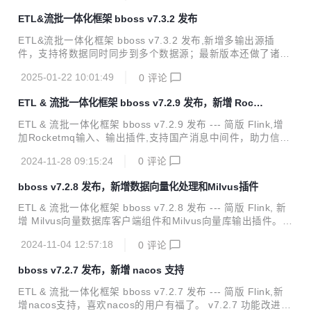
erberos认证对接华为云Elasticsearch。 v7.3.5 功能改进 Ela
ETL&流批一体化框架 bboss v7.3.2 发布
sticsearch客户端改进：Elasticsearch客户端健康检查机制、
服务节点发现机制、负载均衡容灾机制与Http-proxy微服务框
ETL&流批一体化框架 bboss v7.3.2 发布,新增多输出源插
架完全合并 Elasticsearch客户端改进：Elasticsearch客户端
件，支持将数据同时同步到多个数据源；最新版本还做了诸多
新增异地...
性能优化改造，带来更加极速的数据采集同步以及流计算性能
2025-01-22 10:01:49
0
评论
体验。 v7.3.2 功能改进 数据采集功能扩展：增加多输出插
件，支持将采集的数据同时同步到多个数据源 数据采集功能改
ETL & 流批一体化框架 bboss v7.2.9 发布，新增 Rocke
进：优化文件输出插件文件切割机制，优化输出记录数据buff
tmq 支持
er机制，提升数据文件生成性能 数据采集功能改进：作业任务
ETL & 流批一体化框架 bboss v7.2.9 发布 --- 简版 Flink,增
完成回调处理配置管理优化 数据采集功能改进：优化作业停止
加Rocketmq输入、输出插件,支持国产消息中间件，助力信创
逻辑 Kafka客户端组件改进：优化消费组件事务管理机制 Jso
创新；增加向量数据库Milvus输入插件，结合Milvus输出插
n组件改进：增加不关闭writer的json序列化方法，提供更加优
2024-11-28 09:15:24
0
评论
件，为向量数据库Milvus提供数据迁移和导入导出能力。 v7.
雅...
2.9 功能改进 新增Rocketmq输入插件：从Rocketmq接收数
bboss v7.2.8 发布，新增数据向量化处理和Milvus插件
据，支持同时设置多个topic主题，指定消息消费位置等参数；
可以使用各种输出插件输出经过加工处理后的消息数据。 新增
ETL & 流批一体化框架 bboss v7.2.8 发布 --- 简版 Flink, 新
Rocketmq输出插件：从各种数据来源采集数据，经过加工处
增 Milvus向量数据库客户端组件和Milvus向量库输出插件。 v
理后，通过Rocketmq输出插件将处理后的数据发送到Rocket
7.2.8 功能改进 数据交换功能扩展：增加向量数据库Milvus输
mq 增...
2024-11-04 12:57:18
0
评论
出插件，支持在数据处理时，调用向量模型服务，对数据进行
向量化处理，将向量化数据输出保存到向量库Milvus。 <p sty
bboss v7.2.7 发布，新增 nacos 支持
le="margin-left:0; margin-right:0">使用参考文档：<a href
="https://esdoc.bbossgroups.com/#/datatran-plugins?id=_
ETL & 流批一体化框架 bboss v7.2.7 发布 --- 简版 Flink,新
212-milvus%e5%90%91%e...
增nacos支持，喜欢nacos的用户有福了。 v7.2.7 功能改进 ht