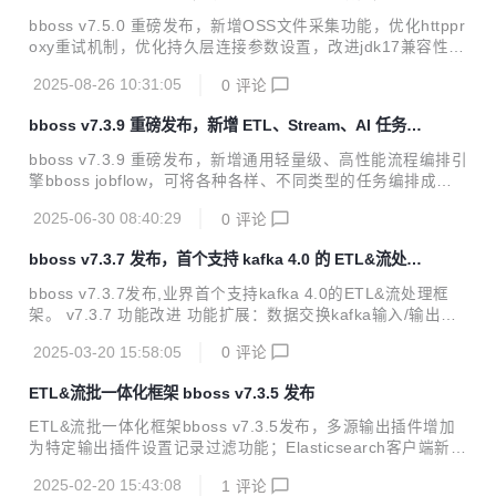
httpproxy 重试机制
gger日志对象，用于在脚本中记录日志 优化数据库管理工具
bboss v7.5.0 重磅发布，新增OSS文件采集功能，优化httppr
mysqlbinlog同步改进：自定义BinaryLogClientExt，打印异
oxy重试机制，优化持久层连接参数设置，改进jdk17兼容性。
常情况日...
v7.5.0 功能改进 工作流调度机制完善：一次性执行流程支持
2025-08-26 10:31:05
0
评论
异步执行模式 工作流改进：通用函数节点提供抽象函数基础类
BaseJobFlowNodeFunction，供具体函数继承使用，默认提
bboss v7.3.9 重磅发布，新增 ETL、Stream、AI 任务流
供了节点初始化方法的实现 工作流改进：完善工作流执行上下
程编排引擎
文参数管理api，获取参数方法可以指定默认值 工作流改进：
bboss v7.3.9 重磅发布，新增通用轻量级、高性能流程编排引
完善并行分支barrier机制：增加自定义JobFlowCyclicBarrie
擎bboss jobflow，可将各种各样、不同类型的任务编排成工
r，设置barrier超时时间，避免出现一直阻塞等待的可能性 文
作流，进行统一调度执行，譬如数据采集作业任务、流批处理
件采集插件...
2025-06-30 08:40:29
0
评论
作业任务、业务办理任务、充值缴费任务以及大模型推理任务
等按顺序编排成工作流。 v7.3.9 功能改进 新增通用工作流bb
bboss v7.3.7 发布，首个支持 kafka 4.0 的 ETL&流处理
oss jobflow，使用参考文档 https://esdoc.bbossgroups.co
框架
m/#/jobworkflow 数据交换模块增加作业流程任务编排功能 基
bboss v7.3.7发布,业界首个支持kafka 4.0的ETL&流处理框
础框架jdk 17+版本兼容性改进 引入amz s3协议，实现文件上
架。 v7.3.7 功能改进 功能扩展：数据交换kafka输入/输出插
传到多种oss数据库，譬如Minio 处理Elastics...
件支持最新Kafka 4.0.0（彻底去除对Zookeeper依赖） kafka
2025-03-20 15:58:05
0
评论
4.0插件数据交换作业案例下载地址 https://gitee.com/bboss/
kafka2x-elasticsearch/tree/7.3.7-jdk18/ 2. 问题修复：修复
ETL&流批一体化框架 bboss v7.3.5 发布
数据交换Serial任务执行时报TaskMetrics空指针问题 参考资
料 bboss ETL 工具使用集成指南 https://esdoc.bbossgroup
ETL&流批一体化框架bboss v7.3.5发布，多源输出插件增加
s.com/#/db-e...
为特定输出插件设置记录过滤功能；Elasticsearch客户端新增
异地双中心异地灾备机制，提升框架高可用性；Elasticsearch
2025-02-20 15:43:08
1
评论
client和http微服务框架增加对Kerberos认证支持；支持基于K