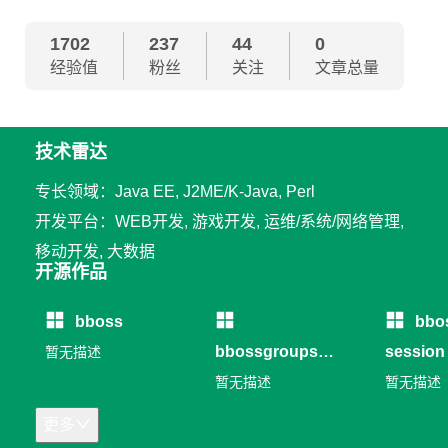
1702
237
44
0
经验值
粉丝
关注
文章总量
技术雷达
专长领域：Java EE, J2ME/K-Java, Perl
开发平台：WEB开发, 游戏开发, 运维/系统/网络管理,
移动开发, 大数据
开源作品
bboss
bbo
bbossgroups
session
暂无描述
RPC
暂无描述
暂无描述
更多