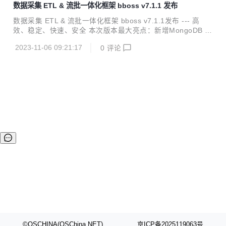
数据采集 ETL & 流批一体化框架 bboss v7.1.1 发布
成： Elasticsearch Highlevel Java Restclient ， 一个高性能
高兼容性的 Elasticsearch/Opensearch java 客户端框架 数
数据采集 ETL & 流批一体化框架 bboss v7.1.1发布 --- 高
据采集同步 ETL ，一个基于 java 语言实现数据采集作业的
效、稳定、快速、安全 本次版本最大亮点：新增MongoDB C
强...
DC输入插件，可以增量模式采集MongoDB 增、删、改数
2023-11-06 09:21:17
0
评论
据，也可每次作业重启从最新位置采集MongoDB 增、删、改
数据，同时带来了一系列实用的功能改进。 bboss 是一个基
于开源协议 Apache License 发布的开源项目，由开源团队 b
boss 运维，主要由以下三部分构成： Elasticsearch Highlev
el Java Restclient ， 一个高性能高兼容性的 Elasticsearch/
Opensearch java 客户...
©OSCHINA(OSChina.NET)
京ICP备2025119063号