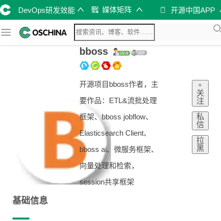
媒体矩阵
DevOps研发效能
开源中国APP
bboss
开源项目bboss作者，主
+
关
要作品：ETL&流批处理
注
私
框架、bboss jobflow、
信
Elasticsearch Client、
拉
黑
bboss ai、微服务框架、
向量处理和检索，
session共享框架
基础信息