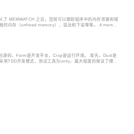
中定义了 MEMWATCH 之后，您就可以跟踪程序中的内存泄漏和错
的内存（unfreed memory）、溢出和下溢等等。 A memory
台源码，Farm是开发平台，Crop是运行环境。 首先，Dust是
用TDD开发模式，测试工具为unity，最大程度的保证了模块
加自己的业务代码，并提供了丰富且逐步完善的API，使用户可以