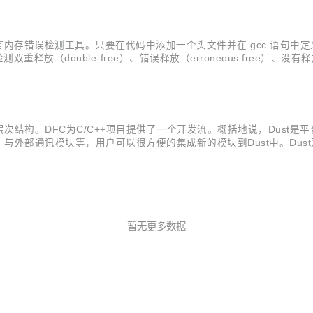
码 C 语言内存错误检测工具。只要在代码中添加一个头文件并在 gcc 语句
重释放（double-free）、错误释放（erroneous free）、没有释放
 souce code files, a...
的层次结构。DFC为C/C++项目提供了一个开发流。概括地说，Dust是平
外部通讯模块等，用户可以很方便的集成新的模块到Dust中。Dust采
为Farm的开发平台。 Farm提供了简单的接口（仅仅两个）让用户增
暂无更多数据