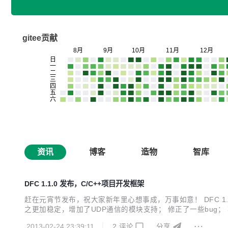
gitee贡献
资讯
博客
造物
智库
DFC 1.1.0 发布，C/C++项目开发框架
赶在元宵节发布，祝大家新年里心想事成，万事如意！ DFC 1.1
之更加稳定，增加了UDP通信的模块支持； 修正了一些bug；
家的拍砖和建议。大家的关注就是我继续优化该平台的动力:)
2013-02-24 23:39:11
2
评论
分享