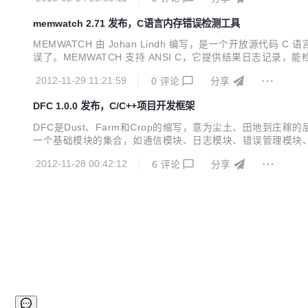
memwatch 2.71 发布，C语言内存错误检测工具
MEMWATCH 由 Johan Lindh 编写，是一个开放源代
误了。MEMWATCH 支持 ANSI C，它提供结果日志记录，能检测双
leak detection tool. Basically, you add a header file to your
2012-11-29 11:21:59
0
评论
分享
DFC 1.0.0 发布，C/C++项目开发框架
DFC是Dust、Farm和Crop的缩写，意为尘土、田地到庄稼
一个基础模块的集合，如通信模块、日志模块、错误管理模块、与
的可用性。通过执行Dust中的脚本，可以很方便的生成一个名
2012-11-28 00:42:12
6
评论
分享
专注于业务核心代码。比如...