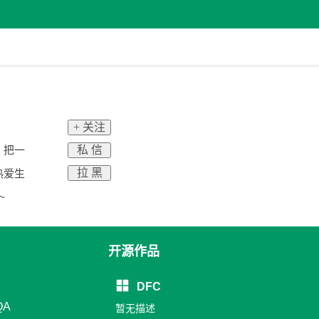
+ 关注
私 信
，把一
拉 黑
热爱生
~
开源作品
DFC
QA
暂无描述