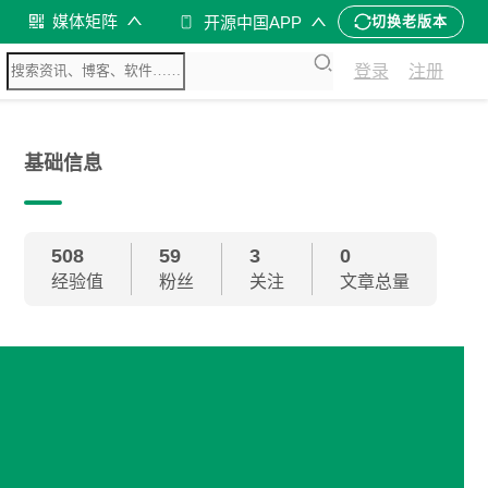
媒体矩阵
开源中国APP
切换老版本
登录
注册
基础信息
508
59
3
0
经验值
粉丝
关注
文章总量