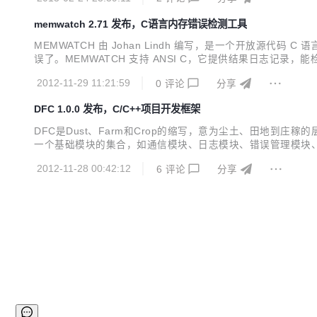
memwatch 2.71 发布，C语言内存错误检测工具
MEMWATCH 由 Johan Lindh 编写，是一个开放源代
误了。MEMWATCH 支持 ANSI C，它提供结果日志记录，能检测双
leak detection tool. Basically, you add a header file to your
2012-11-29 11:21:59
0
评论
分享
DFC 1.0.0 发布，C/C++项目开发框架
DFC是Dust、Farm和Crop的缩写，意为尘土、田地到庄稼
一个基础模块的集合，如通信模块、日志模块、错误管理模块、与
的可用性。通过执行Dust中的脚本，可以很方便的生成一个名
2012-11-28 00:42:12
6
评论
分享
专注于业务核心代码。比如...