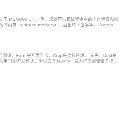
中定义了 MEMWATCH 之后，您就可以跟踪程序中的内存泄漏和错
的内存（unfreed memory）、溢出和下溢等等。 A memory
台源码，Farm是开发平台，Crop是运行环境。 首先，Dust是
用TDD开发模式，测试工具为unity，最大程度的保证了模块
加自己的业务代码，并提供了丰富且逐步完善的API，使用户可以