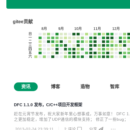
gitee贡献
资讯
博客
造物
智库
DFC 1.1.0 发布，C/C++项目开发框架
赶在元宵节发布，祝大家新年里心想事成，万事如意！ DFC 1.1
之更加稳定，增加了UDP通信的模块支持； 修正了一些bug；
家的拍砖和建议。大家的关注就是我继续优化该平台的动力:)
2013-02-24 23:39:11
2
评论
分享