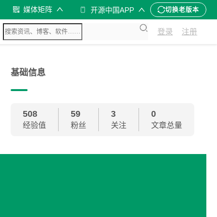
媒体矩阵
开源中国APP
切换老版本
登录
注册
基础信息
508
59
3
0
经验值
粉丝
关注
文章总量