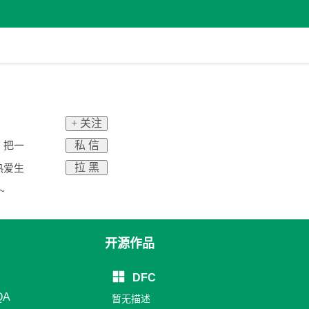
+ 关注
私 信
，把一
拉 黑
热爱生
~
开源作品
DFC
QA
暂无描述