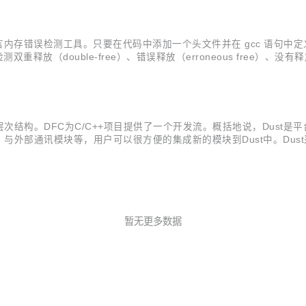
码 C 语言内存错误检测工具。只要在代码中添加一个头文件并在 gcc 语句
重释放（double-free）、错误释放（erroneous free）、没有释放
 souce code files, a...
的层次结构。DFC为C/C++项目提供了一个开发流。概括地说，Dust是平
外部通讯模块等，用户可以很方便的集成新的模块到Dust中。Dust采
为Farm的开发平台。 Farm提供了简单的接口（仅仅两个）让用户增
暂无更多数据