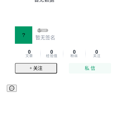
?
暂无签名
0
0
0
0
文章
经验值
粉丝
关注
+ 关注
私 信