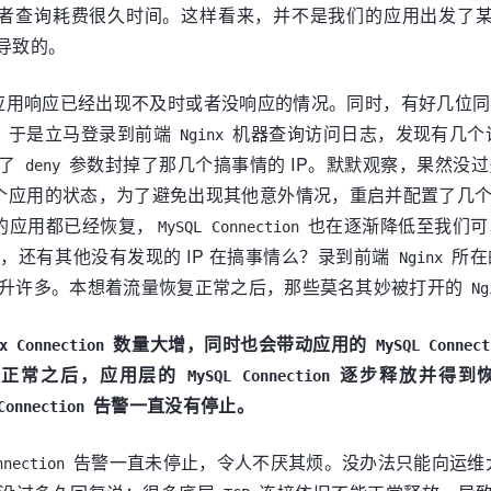
者查询耗费很久时间。这样看来，并不是我们的应用出发了
导致的。
用响应已经出现不及时或者没响应的情况。同时，有好几位同事
？于是立马登录到前端
机器查询访问日志，发现有几个请
Nginx
了
参数封掉了那几个搞事情的 IP。默默观察，果然没
deny
个应用的状态，为了避免出现其他意外情况，重启并配置了几个
的应用都已经恢复，
也在逐渐降低至我们可
MySQL Connection
，还有其他没有发现的 IP 在搞事情么？录到前端
所在
Nginx
升许多。本想着流量恢复正常之后，那些莫名其妙被打开的
Ng
数量大增，同时也会带动应用的
x Connection
MySQL Connect
复正常之后，应用层的
逐步释放并得到
MySQL Connection
告警一直没有停止。
Connection
告警一直未停止，令人不厌其烦。没办法只能向运维
nnection