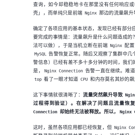
查询，如今却稳稳地卡在那里没有任何响应或
壳」，而单纯只是前端
那边的流量飙升
Nginx
确定了各项应用的基本状态，发现已经有部分应
要完成的事情是：流量飙升是什么问题造成的
法可以做），于是当机立断在前端
配置
Nginx
告警恢复正常。随后又观察了集群中几
MySQL
警信息）已经有差不多十多分钟的时间，我们
是，
告警一直在继续。难道
Nginx Connection
看了一眼才知道
和内存莫名其妙的飙
top
CPU
这下事情就很清晰了：
流量突然飙升导致
Ngin
过程得到验证）。在解决了问题且流量恢
却始终无法被释放。所以，
Connection
Nginx 
这时，虽然各项应用都已经恢复，但
Nginx Co