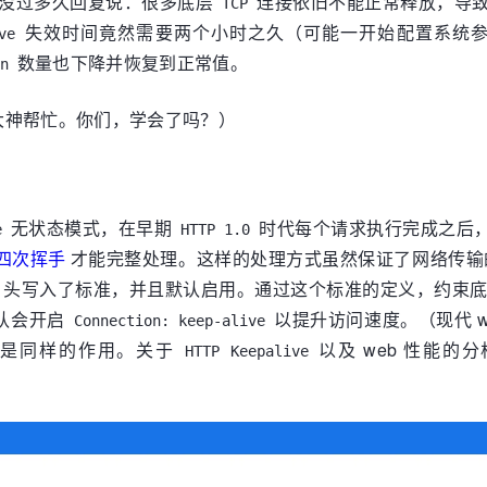
没过多久回复说：很多底层
连接依旧不能正常释放，导
TCP
失效时间竟然需要两个小时之久（可能一开始配置系统参
ve
数量也下降并恢复到正常值。
on
大神帮忙。你们，学会了吗？）
无状态模式，在早期
时代每个请求执行完成之后
e
HTTP 1.0
手四次挥手
才能完整处理。这样的处理方式虽然保证了网络传输
头写入了标准，并且默认启用。通过这个标准的定义，约束
认会开启
以提升访问速度。（现代 w
Connection: keep-alive
都是同样的作用。关于
以及 web 性能的
HTTP Keepalive