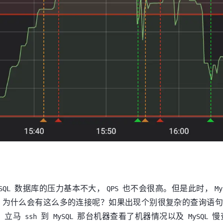
数据库的压力基本不大，
也不会很高。但是此时，
SQL
QPS
My
事情？为什么会有这么多的连接呢？如果出现个别很复杂的查询
。立马
到
那台机器查看了机器情况以及
慢
ssh
MySQL
MySQL