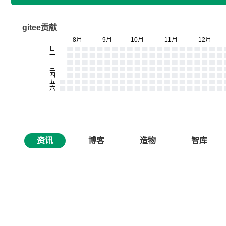
gitee贡献
资讯
博客
造物
智库