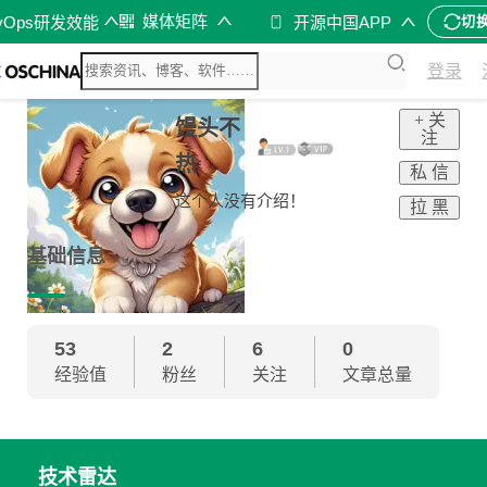
媒体矩阵
vOps研发效能
开源中国APP
切
登录
+ 关
馒头不
注
热
私 信
这个人没有介绍！
拉 黑
基础信息
53
2
6
0
经验值
粉丝
关注
文章总量
技术雷达