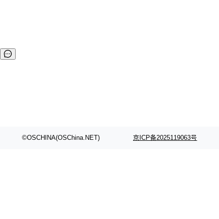
规范度更高的开发方式和更为自由的代码管控工具。 声明 `...
©OSCHINA(OSChina.NET)
京ICP备2025119063号