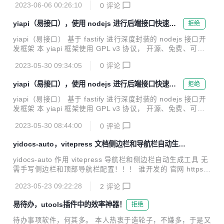
管功能。 文档教程 文档地址 ...
2023-06-06 00:26:10
0
评论
以下链接： yidocs 下载方法 为什么使用 yidocs ？ yidocs 开
箱即用，并且无需手动配置 侧边栏 和 导航栏。 如果我们使用
yiapi（易接口），使用 nodejs 进行后端接口快速开
拒绝
vitepress ，需要的配置如下： export default { themeConfi
发
g: { sidebar: { '/guide/': [ ...
yiapi（易接口） 基于 fastify 进行深度封装的 nodejs 接口开
发框架 本 yiapi 框架使用 GPL v3 协议， 开源、免费、可商
用 但 不能二次开发 特点 只需简单配置，立即上手开发 数据
2023-05-30 09:34:05
0
评论
库表通过代码配置，一键同步 自动生成接口文档 自带权限、
角色、管理、日志等基础功能 自带邮件发送、文件上传等功能
yiapi（易接口），使用 nodejs 进行后端接口快速开
拒绝
自带日志打印和日志分割功能 效果 使用 yiapi + vue3 研发的
发
免费开源的 易管理 后台管理系统 场景 小型项目、博客系统、
yiapi（易接口） 基于 fastify 进行深度封装的 nodejs 接口开
论坛系统、官网、后台管理等 环境 请准备好 mysql 环境 请准
发框架 本 yiapi 框架使用 GPL v3 协议， 开源、免费、可商
备好 redis 环境 安装 默认使用 pnpm 作为 nodejs 包管理...
用 但 不能二次开发 作者 属性 值 姓名 陈随易 微信 c913742
2023-05-30 08:44:00
0
评论
86 扣扣 24323626 邮箱 bimostyle@qq.com 知乎 知乎陈随
易 掘金 掘金陈随易 码云 码云陈随易 github github 陈随易 交
yidocs-auto，vitepress 文档侧边栏和导航栏自动生成
流探讨 创建了全球顶级程序员微信交流群，加入交流请加我微
工具
信 特点 只需简单配置，立即上手开发 数据库表通过代码配
yidocs-auto 作用 vitepress 导航栏和侧边栏自动生成工具 无
置，一键同步 自动生成接口文档 自带权限、角色、管理、日
需手写侧边栏和顶部导航栏配置！！！ 谁开发的 官网 https://
志等基础功能 自带邮件发送、文件上传等功能 自...
yicode.tech yicode（易编程）系列软件开发生态，全部由陈
2023-05-23 09:22:28
2
评论
随易自 2019 年维护至今。 致力于为中小企业、外包公司、软
件工作室和个人开发者，提供技术规范、项目模板、效率工具
易待办，utools插件中的效率神器！
拒绝
等。 效果 实际效果，请浏览 易文档 https://doc.yicode.tech
查看。 本文档的 顶部导航 和 左侧目录，均为自动生成。 截
待办事项软件，何其多。 本人热衷于造轮子，不嫌多，于是又