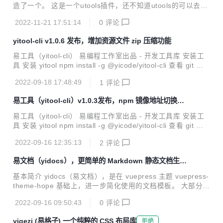
图 安装 以下方式，根据自己的情况，任选一种 npm install @
造了一个。 这是一个utools插件，还不知道utools的可以去官
yicode/yidocs-auto -D p...
网了解下（https://u.tools） 如果你业务繁忙，公式繁多，任
2022-11-21 17:51:14
0
评论
务多到记不清，每天昏昏沉沉。 请你试试【易待办】，给你一
个贴心的事项管家。 反馈建议联系作者微信：c91374286 !
yitool-cli v1.0.6 发布，增加资源文件 zip 压缩功能
[微信图片_20221121060511.png]( https://s2.loli.net/2022/1
1/21/KvgFmC3HTJUZQOY.png) ![微信图片_20221121060
易工具（yitool-cli） 易编程工作室出品 - 开发工具库 安装工
518.png]( https://s2.loli.net/2022/11/21/o89Y...
具 安装 yitool npm install -g @yicode/yitool-cli 查看 git 统
计 切换 npm 镜像地址 查看当前镜像地址 选择并切换镜像地
2022-09-18 17:48:49
1
评论
址 压缩当前项目资源 配置文件 资源压缩中 压缩成功 开源仓
库地址 易编程开源仓库（gitee） https://gitee.com/yicode-t
易工具（yitool-cli）v1.0.3发布，npm 镜像地址切换，g
eam 易编程开源仓库（github） https://github.com/yicode-t
it 统计
eam 概述说明 yitool-cli 是一个用于增强开发体验和效率的工
易工具（yitool-cli） 易编程工作室出品 - 开发工具库 安装工
具库集合，旨在给开发者，带来方便。 使用...
具 安装 yitool npm install -g @yicode/yitool-cli 查看 git 统
计 切换 npm 镜像地址 查看当前镜像地址 选择并切换镜像地
2022-09-16 12:35:13
2
评论
址 开源仓库地址 易编程开源仓库（gitee） https://gitee.co
m/yicode-team 易编程开源仓库（github） https://github.co
易文档（yidocs），更简单的 Markdown 静态文档生成
m/yicode-team 项目截图一览 概述说明 yitool-cli 是一个用于
模板
增强开发体验和效率的工具库集合，旨在给开发者，带来方
基本简介 yidocs（易文档），是在 vuepress 主题 vuepress-
便。 使用声明 本项目使用 Apache 2....
theme-hope 基础上，进一步简化使用的文档模板。 大部分配
置和参数都有默认值，使用 yidocs（易文档）的用户，只需要
2022-09-16 09:50:43
0
评论
填写必要的名称、描述、作者等即可。 展示效果如下： 开源
地址 https://gitee.com/yicode-team/yidocs 文档地址 http
yigezi (易格子) 一个纯粹的 CSS 布局库
拒绝