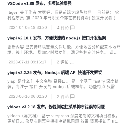
VSCode v1.88 发布，多项体验增强
可以在电脑和手机，电脑和电脑，手机和手机之间畅享文件传
输的乐趣。 更新内容 那么本次 (v1.16) 版本的更新呢，距离
:tiger: 关于作者 大家好，我是前端之虎陈随易。 目前是： 农
上个版本，相隔 2个月，可以说亮点非常多，我们一一看一
村程序员 (自 2020 年离职至今都在农村待着) 独立开发者 (有
下。 不再支持 windows7 系统 时代潮流，滚滚向前，不再兼
多个已经在盈利中的产品) 自由职业者 (睡到自然醒，困就马
容 windows7 系统，也可...
2024-04-05 19:33:20
4
评论
上睡) 个人创业者 (注册了自己的公司，为产品服务) 自驾爱好
者 (经常自驾，边看风景边敲码) 小说写作者 (断更 10年，目
yiapi v2.10.1 发布，方便快捷的 node.js 接口开发框架
前构思新作品中) 开源推进者 (自 2019 年持续开源至今) 欢迎
跟我交朋友： 微信：chensuiyime 扣扣：24323626 公众
更新内容 已支持环境变量文件功能，方便地区分和配置本地环
号：陈随易 网站：陈随易的个人网站 https://chensuiyi.me 如
境，线上环境。 增加定时器功能，满足各种定时任务。 调整
果微信加不上，可以公众号留言你的微信号，我加你。 让我们
和完善接口参数方案，一次配置，多个接口共享。 增加多个内
一起...
2023-07-11 09:16:17
2
评论
置的数据库字段定义。 完善和优化角色相关的处理逻辑。 增
加优雅监听进程关闭功能。 增加请求速率限制功能。 修复邮
yiapi v2.2.25 发布，Node.js 后端 API 快速开发框架
件发送的缓存问题。 调整文件上传最大体积为100M。 yiapi
是什么？ 中文名称 易接口。 是一个基于 fastify 深度封装，
yiapi 是什么？ 中文名称 易接口。 是一个基于 fastify 深度封
专注于 接口 开发的 nodejs 后端框架。 功能特点 只需 简单配
装，专注于 接口 开发的 nodejs 后端框架。 功能特点 只需 简
置，快速上手开发。 默认支持 微信扫码 登录注册功能，解决
单配置，快速上手开发。 通过代码配置 数据库字段，一键同
垃圾账号和短信费用问题。 自动生成 接口文档，对接方便。
2023-06-16 06:02:20
2
评论
步 数据库。 自动生成 接口文档，对接方便。 自带 权限、角
...
色、管理、日志、菜单、接口、字典等基础功能。 自带 邮件
yidocs v3.2.18 发布，修复侧边栏菜单排序错误的问题
发送，文件上传等功能。 自带请求 日志打印 和 日志分割 功
能。 自带 jwt 鉴权机制。 自带登录日志，邮件日志功能。 自
yidocs（易文档） 基于 vitepress 深度定制的文档项目模板。
带配套的后台管理系统 yiadmin。 默认已处理后端的 跨域 问
更新日志 修复左侧菜单栏排序错乱问题 效果 请直接访问 http
题。 优先使用 缓存，提供高性能接口。 默认提供 静态文件托
s://yicode.tech 查看效果。 下载 下载 yidocs 的教程，请访问