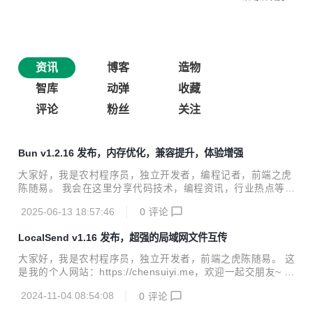
资讯
博客
造物
智库
动弹
收藏
评论
粉丝
关注
Bun v1.2.16 发布，内存优化，兼容提升，体验增强
大家好，我是农村程序员，独立开发者，编程记者，前端之虎
陈随易。 我会在这里分享代码技术，编程资讯，行业热点等内
容，欢迎关注。 个人网站 1️⃣：https://chensuiyi.me 个人网
2025-06-13 18:57:46
0
评论
站 2️⃣：https://me.yicode.tech 技术群，搞钱群，闲聊群，自
驾群，想入群的在我个人网站联系我。 所有文章都是古法手
LocalSend v1.16 发布，超强的局域网文件互传
打，经过了深度思考和总结，不含 AI 添加剂，请放心食用，
一起灵魂交流。 一键三连 (点赞、评论、转发)，可以给我提
大家好，我是农村程序员，独立开发者，前端之虎陈随易。 这
供曝光，带来一份早餐收入，谢谢大家~~ VSCode v1.101 和
是我的个人网站：https://chensuiyi.me，欢迎一起交朋友~ 要
Bun v1.2.16 的发布我看都没人其他人分享啊？看来我这个 编
说跨平台本手机电脑文件互传工具哪家强，还数这个免费开
程记者 得好好...
2024-11-04 08:54:08
0
评论
源，有 50k star 的 LocalSend 比较香。 LocalSend 通过点
对点传输，在本地建立一个完全不受限制的最大化传输通道。