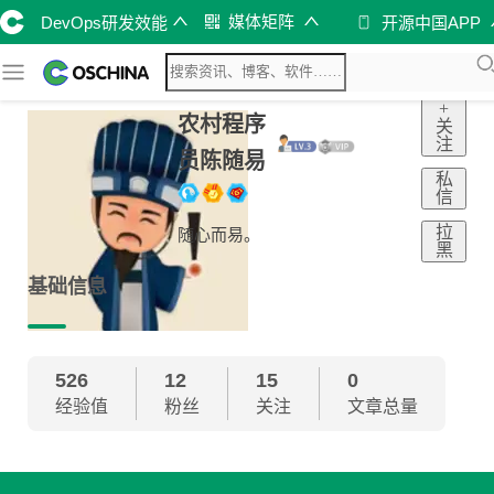
媒体矩阵
DevOps研发效能
开源中国APP
+
农村程序
关
注
员陈随易
私
信
拉
随心而易。
黑
基础信息
526
12
15
0
经验值
粉丝
关注
文章总量