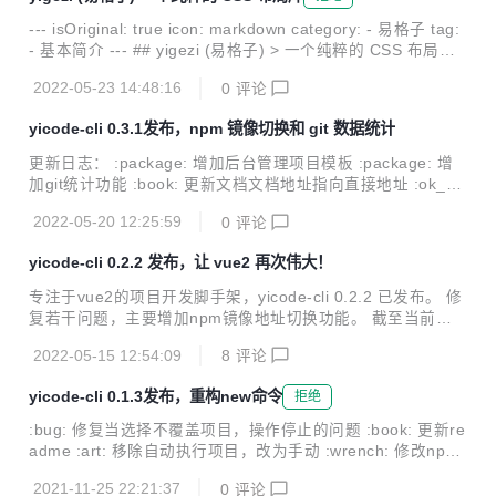
s://yicode.tech 为什么创建易文档（yidocs） vuepress-the
me-hope 和 vuepress 仍然有大量配置，希望更简便一点 左
--- isOriginal: true icon: markdown category: - 易格子 tag:
侧菜单和顶部导航，需要手动配置，易文档只需要编写文档，
- 基本简介 --- ## yigezi (易格子) > 一个纯粹的 CSS 布局库
其他的自动处理 相关...
## 文档 [yigezi 使用文档](https://chensuiyi.com/markdow
2022-05-23 14:48:16
0
评论
n/%E5%BC%80%E6%BA%90%E9%A1%B9%E7%9B%AE/y
igezi/1-%E5%9F%BA%E6%9C%AC%E7%AE%80%E4%B
yicode-cli 0.3.1发布，npm 镜像切换和 git 数据统计
B%8B.html) ## 仓库 > github 仓库地址 [https://github.com/
chenbimo/yigezi](htt...
更新日志： :package: 增加后台管理项目模板 :package: 增
加git统计功能 :book: 更新文档文档地址指向直接地址 :ok_ha
nd: 去掉旧版的np发布配置文件 :art: 增加昨日和今日统计 :ok
2022-05-20 12:25:59
0
评论
_hand: 修改npm命令，查询和显示的位置 yicode-cli 让 vue2
再次伟大！vue 一站式项目解决方案开发脚手架！ 文档地址 y
yicode-cli 0.2.2 发布，让 vue2 再次伟大！
icode-cli 使用文档 仓库地址 github 仓库地址 https://github.c
om/chenbimo/yicode-cli gitee 仓库地址 https://gitee.com/c
专注于vue2的项目开发脚手架，yicode-cli 0.2.2 已发布。 修
henbimo/yicode...
复若干问题，主要增加npm镜像地址切换功能。 截至当前，yi
code-cli已维护10个月，发布40个版本，数十个商业项目使
2022-05-15 12:54:09
8
评论
用，欢迎大家star并使用。 本地具体更新内容如下： :wrenc
h: 调整release配置 :book: 更新依赖 :bug: 修复下载成功没有
yicode-cli 0.1.3发布，重构new命令
拒绝
resolve的问题 :package: 增加create命令，调整任何目录都
能使用yicode :ok_hand: 去除sass-resources-loader和np依
:bug: 修复当选择不覆盖项目，操作停止的问题 :book: 更新re
赖 :package: 增加切换npm镜像地址的功能 :wrench: 去掉
adme :art: 移除自动执行项目，改为手动 :wrench: 修改npm
n...
镜像地址，更新依赖 :bookmark: 重构new命令 :wrench: 修
2021-11-25 22:21:37
0
评论
改本地的仓库设置 :bug: 修复lodash导入的bu 功能特性 - [x]