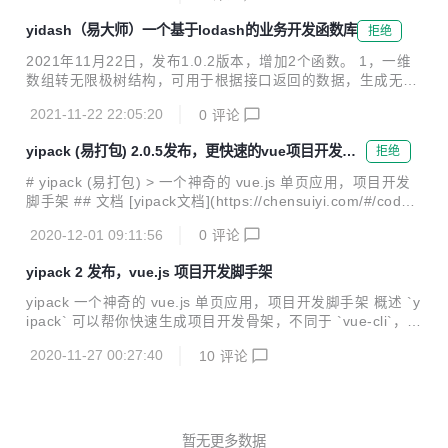
结构式、分散式路由管理和路由自动导入 - [x] 全局组件/指令/
yidash（易大师）一个基于lodash的业务开发函数库
拒绝
过滤器/混入/插件自动导入 - [x] 默认提供 JavaScript 可选
链，双问号语法 - [x] 提供 yicode.config.js 配置文件进行自定
2021年11月22日，发布1.0.2版本，增加2个函数。 1，一维
义配置 - [x] 支持种环境变量编译方案 - [x] 自带样式重...
数组转无限极树结构，可用于根据接口返回的数据，生成无限
菜单。 2，增加数字有效性验证函数，可用于最多两位小数的
2021-11-22 22:05:20
0
评论
金额输入场景。 具体使用方法，查看在线文档。 https://yidas
h.chensuiyi.com
yipack (易打包) 2.0.5发布，更快速的vue项目开发脚
拒绝
手架
# yipack (易打包) > 一个神奇的 vue.js 单页应用，项目开发
脚手架 ## 文档 [yipack文档](https://chensuiyi.com/#/code?
menu=code) ## 仓库 [码云](https://gitee.com/banshiweich
2020-12-01 09:11:56
0
评论
en/yipack-cli) [github](https://github.com/chenbimo/yipck-c
li) 喜欢的同学请点个star，您的支持就是我最大的动力。 ##
yipack 2 发布，vue.js 项目开发脚手架
概述 `yipack` 可以帮你快速生成项目开发骨架，不同于 `vue-
cli`，`yipack` 不会给你太多选择。`yipack`...
yipack 一个神奇的 vue.js 单页应用，项目开发脚手架 概述 `y
ipack` 可以帮你快速生成项目开发骨架，不同于 `vue-cli`，`y
ipack` 不会给你太多选择。`yipack` 崇尚的是【约定大于配
2020-11-27 00:27:40
10
评论
置】的开发理念，所有的一切，都已经准备好了。你所需要做
的就是——撸起袖子加油干！ 定位 `yipack` 的定位，介于 `v
ue-cli` 这种没有明确的，比较自由的项目组织结构开发方式和
`vue-element-admin` 这种拿来就用，无需重头写页面代码和
数据对接逻辑的项目成品之间的项目开发 `脚手架`。旨在提供
暂无更多数据