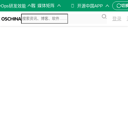
媒体矩阵
vOps研发效能
开源中国APP
切
登录