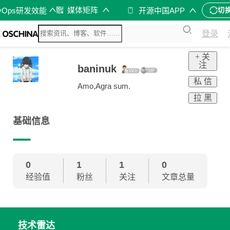
媒体矩阵
vOps研发效能
开源中国APP
切
登录
+ 关
注
baninuk
私 信
Amo,Agra sum.
拉 黑
基础信息
0
1
1
0
经验值
粉丝
关注
文章总量
技术雷达