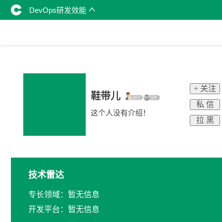
DevOps研发效能
+ 关注
鞋带儿
私 信
这个人没有介绍！
拉 黑
技术雷达
专长领域：暂无信息
开发平台：暂无信息