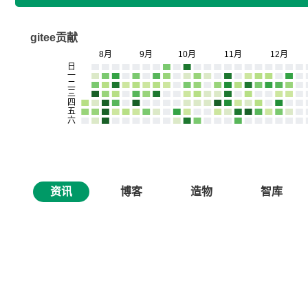
gitee贡献
资讯
博客
造物
智库