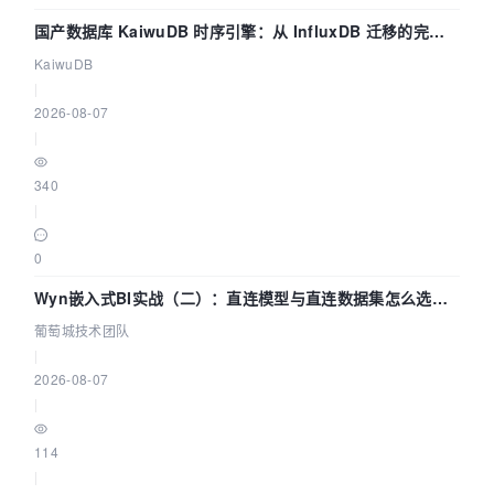
国产数据库 KaiwuDB 时序引擎：从 InfluxDB 迁移的完整
技术路径
KaiwuDB
|
2026-08-07
|
340
|
0
Wyn嵌入式BI实战（二）：直连模型与直连数据集怎么选，
参数为什么不生效？| 葡萄城技术团队
葡萄城技术团队
|
2026-08-07
|
114
|