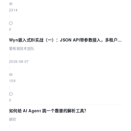
2314
|
0
Wyn嵌入式BI实战（一）：JSON API带参数接入，多租户数
据源配置指南 | 葡萄城技术团队
葡萄城技术团队
|
2026-08-07
|
159
|
0
如何给 AI Agent 挑一个靠谱的解析工具？
颖欣
|