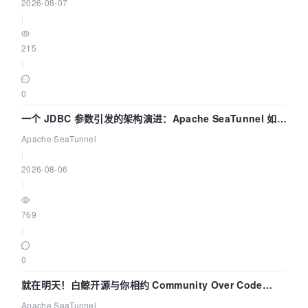
2026-08-07
|
215
|
0
一个 JDBC 参数引发的架构演进：Apache SeaTunnel 如何
解决数据同步中的“定时 Flush”难题
Apache SeaTunnel
|
2026-08-06
|
769
|
0
就在明天！白鲸开源与你相约 Community Over Code
Asia 2026 主题演讲！
Apache SeaTunnel