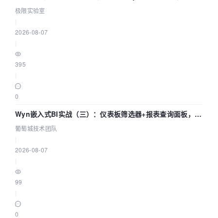
极限实验室
|
2026-08-07
|
395
|
0
Wyn嵌入式BI实战（三）：仪表板筛选器+报表查询面板，参
数联动全闭环
葡萄城技术团队
|
2026-08-07
|
99
|
0