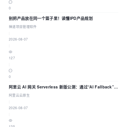
0
别把产品放在同一个篮子里！读懂IPD产品规划
禅道项目管理软件
|
2026-08-07
|
127
|
0
阿里云 AI 网关 Serverless 新版公测：通过“AI Fallback”与
拓扑可视化构建 AI 流量治理底座
阿里云云原生
|
2026-08-07
|
135