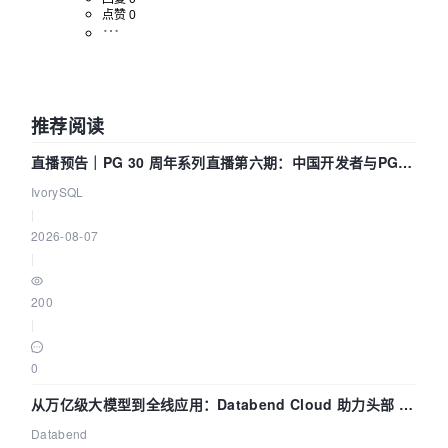
点赞 0
推荐阅读
直播预告｜PG 30 周年系列直播第六期：中国开发者与PG内
核——我们改得动吗？我们贡献了什么？
IvorySQL
|
2026-08-07
|
200
|
0
从万亿级大模型到全线应用：Databend Cloud 助力头部 AI
企业构建全链路 Trace 数据管道
Databend