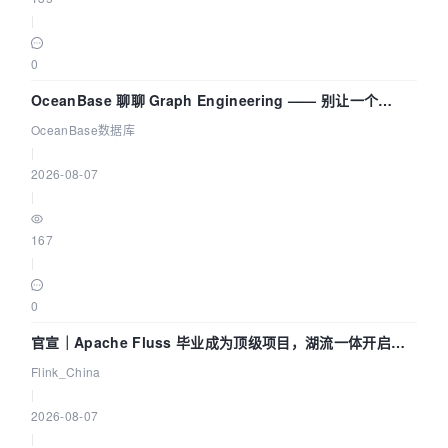
|
0
OceanBase 聊聊 Graph Engineering —— 别让一个
Agent 既当运动员又
OceanBase数据库
|
2026-08-07
|
167
|
0
官宣｜Apache Fluss 毕业成为顶级项目，湖流一体开启
Agentic Lake 全面实时化时代
Flink_China
|
2026-08-07
|