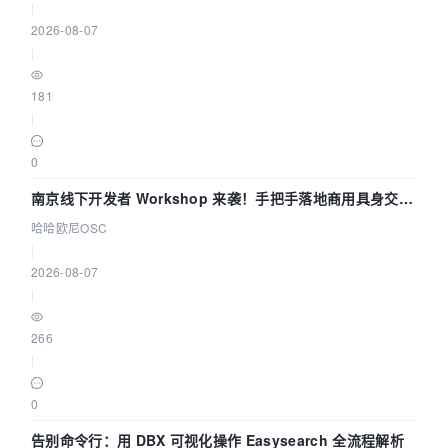
|
2026-08-07
|
181
|
0
南京线下开发者 Workshop 来袭！手把手落地商用具身交互
智能 Agent 应用
哈哈欧尼OSC
|
2026-08-07
|
266
|
0
告别命令行：用 DBX 可视化操作 Easysearch 全流程解析