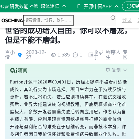
媒体矩阵
vOps研发效能
开源中国APP
切
登录
世俗的成功给人自由，你可以不屠龙，
但是不能不磨剑。
百小
2023-12-
收录
程序人
专
1,585
1
僧
27
于
生
区
复制
Furion开源于2020年09月01日，历经质疑与不被看好逐渐
成长，其流行实为市场选择。项目生命力在于持续反馈与
更新，若不适将消失，若适应则持续存在。在尝试文档收
费后，业界大佬建议转向视频教程，但底层框架商业化难
度极大，多数开发者遭遇失败后转向应用层。作者认为自
身精力有限，应利用现有资源挖掘底层框架的商业价值。
开源与盈利结合的难处在于思维转变，而非技术本身，许
多创作者因自我价值怀疑和收费愧疚导致商业化失败。世