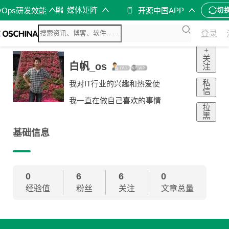
媒体矩阵
vOps研发效能
开源中国APP
切
登录
+
关
白帆_os
注
私
我对IT行业的兴趣和热爱使
信
我一直在做自己喜欢的事情
拉
黑
基础信息
0
6
6
0
经验值
粉丝
关注
文章总量