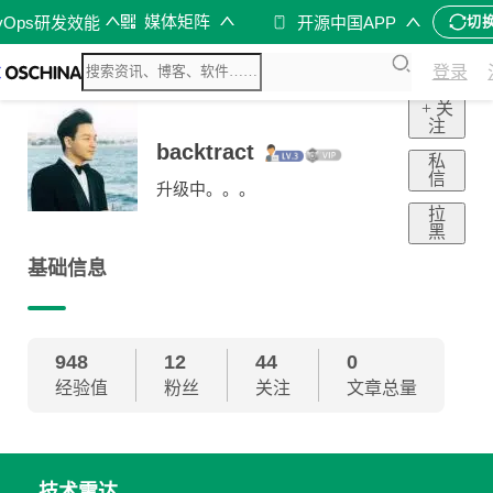
媒体矩阵
vOps研发效能
开源中国APP
切
登录
+ 关
注
backtract
私
信
升级中。。。
拉
黑
基础信息
948
12
44
0
经验值
粉丝
关注
文章总量
技术雷达