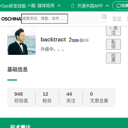
媒体矩阵
vOps研发效能
开源中国APP
切
登录
+ 关
注
backtract
私
信
升级中。。。
拉
黑
基础信息
948
12
44
0
经验值
粉丝
关注
文章总量
技术雷达