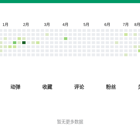
动弹
收藏
评论
粉丝
暂无更多数据