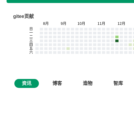
gitee贡献
资讯
博客
造物
智库