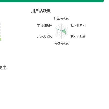
用户活跃度
关注