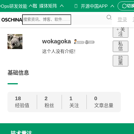
媒体矩阵
vOps研发效能
开源中国APP
切
登录
+ 关
注
wokagoka
私
信
这个人没有介绍！
拉
黑
基础信息
18
2
1
0
经验值
粉丝
关注
文章总量
技术雷达