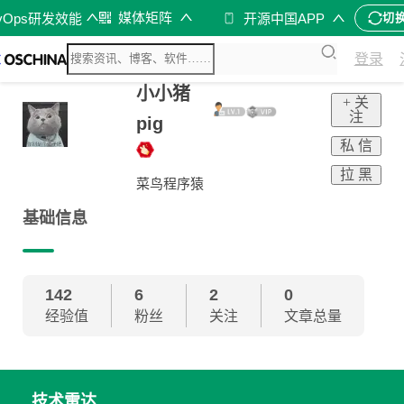
媒体矩阵
vOps研发效能
开源中国APP
切
登录
小小猪
+ 关
注
pig
私 信
拉 黑
菜鸟程序猿
基础信息
142
6
2
0
经验值
粉丝
关注
文章总量
技术雷达