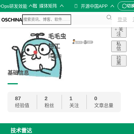
媒体矩阵
vOps研发效能
开源中国APP
切
登录
+ 关
注
毛毛虫
私
特工
信
阿西吧
拉
黑
基础信息
87
2
1
0
经验值
粉丝
关注
文章总量
技术雷达