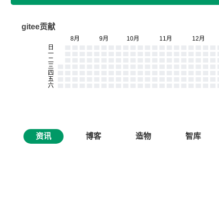
gitee贡献
资讯
博客
造物
智库