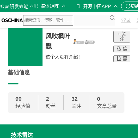
媒体矩阵
vOps研发效能
开源中国APP
切
登录
+ 关
风吹枫叶
注
飘
私 信
这个人没有介绍！
拉 黑
基础信息
90
2
32
0
经验值
粉丝
关注
文章总量
技术雷达