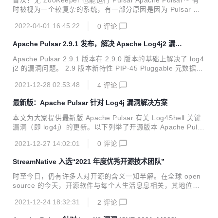
首次！无 ZooKeeper 也能运行 Pulsar Apache Pulsar™ 有
0.0 版本还包含十余项重...
时被视为一个较复杂的系统，有一部分原因是因为 Pulsar 使
用了 Apache ZooKeeper™ 存储元数据。从设计之初，Plusa
2022-04-01 16:45:22
0
评论
r 就使用 ZooKeeper 存储分配给 topic 的 broker 信息、topic
的安全和数据留存策略等关键元数据信息。ZooKeeper 这个
Apache Pulsar 2.9.1 发布，解决 Apache Log4j2 漏洞
额外组件便加深了大家对于 Pulsar 是一个复杂系统的印象。
的最新发布版本！
为了简化 Pulsar 的部署，社区发起了一项计划——Pulsar 改
Apache Pulsar 2.9.1 版本在 2.9.0 版本的基础上解决了 log4
进规划 PIP-45 来减轻对 ZooKeeper 的依赖，同时用可插拔
j2 的漏洞问题。 2.9 版本新特性 PIP-45 Pluggable 元数据接
的框架来替代。这...
口引入了关于 ZooKeeper 元数据管理的许多变化：一致性、
2021-12-28 02:53:48
4
评论
弹性、稳定性、减少代码重复等 Pulsar IO：引入 Oracle Deb
ezium 连接器，新的 schema 感知 Elasticsearch 接收器连接
最新版：Apache Pulsar 针对 Log4j 漏洞解决方案
器 Pulsar 客户端的许多改进，包括 PIP-83、PIP-91、PIP-9
6 跨地域复制改进：PIP-88 跨集群复制模式 Apache Kafka si
本文为大家提供最新版 Apache Pulsar 有关 Log4Shell 关键
nk 连接器可以作为 Pulsar sink ...
漏洞（即 log4j）的更新。以下列举了开源版本 Apache Pulsa
r 中漏洞的状态，以及需要解决安全漏洞所需采取的措施。
2021-12-27 14:02:01
0
评论
StreamNative 入选“2021 年度优秀开源技术团队”
时至今日，仍有许多人对开源的含义一知半解。在全球 open
source 的今天，开源软件与每个人生活息息相关，其地位至
关重要，它与闭源模型相比，所释放出的潜能让更多的人成为
2021-12-24 18:32:31
2
评论
了「创新者」，开源开发模式造就了一些当今在用的最重要的
应用和云平台。 如今，全球有成百上千个开源社区在运转。作