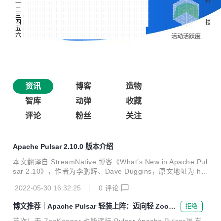
资讯
博客
造物
智库
动弹
收藏
评论
粉丝
关注
Apache Pulsar 2.10.0 版本介绍
本文翻译自 StreamNative 博客《What’s New in Apache Pul
sar 2.10》，作者为李鹏辉、Dave Duggins，原文地址为 htt
ps://streamnative.io/blog/release/2022-05-12-whats-new-i
2022-05-30 16:32:25
0
评论
n-apache-pulsar-210/。 倍受期待的 Apache Pulsar 2.10.0
版本近期已发布！新版本涵盖 99 位贡献者提供的改进和错误
博文推荐｜Apache Pulsar 轻装上阵：迈向轻 ZooKe
拒绝
修复，并提交了 800 余次变更。除了之前为大家介绍的减轻
eper 时代
ZooKeeper 依赖 和自动化集群故障转移 特性外，Pulsar 2.1