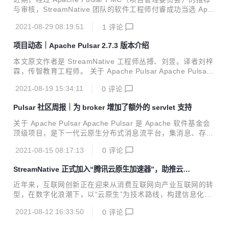
报，为大家呈现 Pulsar client、broker、transactions 等内
与审核，StreamNative 团队的软件工程师付睿成功当选 Apac
容，帮助社区小伙伴们掌握 Pulsar 项...
he Pulsar Committer。 付睿作为 Pulsar 开发工程师，主要
2021-08-29 08:19:51
1
评论
的贡献有 Pulsar Function、Go Client，以及和 StreamNativ
e 的同事共同研发 Function Mesh 和 Connector 来丰富对 P
项目动态｜Apache Pulsar 2.7.3 版本介绍
ulsar 用户的支持。跟随团队的视角，一起来了解 Apache Pul
sar Committer 新成员吧。 从合作伙伴到同事 付睿曾任清华
本文原文作者是 StreamNative 工程师丛搏、刘昱。译者刘梓
大学能源互联网研究院平台开发工程师，并在 Pulsar S...
霖，传智教育工程师。 关于 Apache Pulsar Apache Pulsar
是 Apache 软件基金会顶级项目，是下一代云原生分布式消息
2021-08-19 15:34:11
0
评论
流平台，集消息、存储、轻量化函数式计算为一体，采用计算
与存储分离架构设计，支持多租户、持久化存储、多机房跨区
Pulsar 社区周报｜为 broker 增加了额外的 servlet 支持
域数据复制，具有强一致性、高吞吐、低延时及高可扩展性等
流数据存储特性。GitHub 地址：http://github.com/apache/p
关于 Apache Pulsar Apache Pulsar 是 Apache 软件基金会
ulsar/ 近期，Apache Pulsar 社区发布了 Pulsar 2.7.3 版本！
顶级项目，是下一代云原生分布式消息流平台，集消息、存
新版本涵盖 32 位贡献者提供的改进和错误修...
储、轻量化函数式计算为一体，采用计算与存储分离架构设
2021-08-15 08:17:13
0
评论
计，支持多租户、持久化存储、多机房跨区域数据复制，具有
强一致性、高吞吐、低延时及高可扩展性等流数据存储特性。
StreamNative 正式加入“腾讯云原生加速器”，助推云原
GitHub 地址：http://github.com/apache/pulsar/ 导语 各位
生产业高速前行
小伙伴们，Pulsar 社区周报更新来啦！ 本次 Pulsar 社区周
近年来，互联网创新正在迎来从消费互联网向产业互联网的转
报，为大家呈现 Pulsar client、broker、transactions 等内
型，在数字化浪潮下，以“云原生”为技术路线，构建信息化和
容，帮助社区小伙伴们掌握 Pulsar 项...
应用服务平台，已经成为企业搭建面向未来应用架构的首选。
2021-08-12 16:33:50
0
评论
为了让云原生架构得到应用和完善，进一步发挥产业互联网
“生态共创”优势，国内首个云原生加速器——“腾讯云原生加速