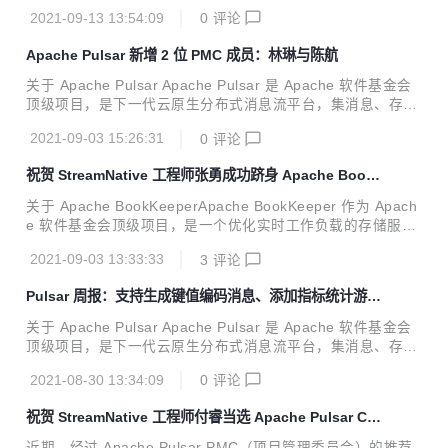
储、轻量化函数式计算为一体，采用计算与存储分离架构设
2021-09-13 13:54:09
0
评论
计，支持多租户、持久化存储、多机房跨区域数据复制，具有
强一致性、高吞吐以及低延时的高可扩展流数据存储特性。 关
Apache Pulsar 新增 2 位 PMC 成员：林琳与陈航
于 KoP “KoP“（Kafka on Pulsar）由 StreamNative 和 OVH
cloud 共同开源，主要满足想要从 Kafka 应用程序切换到 Pul
关于 Apache Pulsar Apache Pulsar 是 Apache 软件基金会
sar 的用户的强烈需求。 KoP 将 Kafka 协议处理插件引入 Pu
顶级项目，是下一代云原生分布式消息流平台，集消息、存
lsar broker，从而实现 Apache Pul...
储、轻量化函数式计算为一体，采用计算与存储分离架构设
2021-09-03 15:26:31
0
评论
计，支持多租户、持久化存储、多机房跨区域数据复制，具有
强一致性、高吞吐、低延时及高可扩展性等流数据存储特性。
祝贺 StreamNative 工程师张勇成功跻身 Apache Book
新增 2 位中文社区 PMC 成员：林琳与陈航 今年 8 月，经历
Keeper Committer
了 PMC 们的推荐与投票后， Apache Pulsar 社区两位位贡献
关于 Apache BookKeeperApache BookKeeper 作为 Apach
卓越的 Committer 被提名为 PMC 成员。他们分别是前 BIGO
e 软件基金会顶级项目，是一个优化实时工作负载的存储服
Staff Engineer 陈航[1]与腾讯云高级工程师林琳[2] 。 关注 ...
务，旨在保证高持久性、一致性与低延迟等特性。BookKeep
2021-09-03 13:33:33
3
评论
er 具备多种企业级存储平台功能，如支持持久、一致、容错地
存储数据，有效地存储、访问历史数据与实时数据等，并广泛
Pulsar 周报：支持生成键值编码消息、添加指标统计游标
应用于多种业务场景，例如为分布式系统提供高可用性或多副
读写数量
本；在单个或多个集群间（多个数据中心）提供跨机器复制；
关于 Apache Pulsar Apache Pulsar 是 Apache 软件基金会
为消息系统（如 Apache Pulsar）提供存储服务；为流工作存
顶级项目，是下一代云原生分布式消息流平台，集消息、存
储不可变对象（例如：检查点数据的快照）等。 近期，经由 A
储、轻量化函数式计算为一体，采用计算与存储分离架构设
pache BookKeeper PMC 团队提...
2021-08-30 13:34:09
0
评论
计，支持多租户、持久化存储、多机房跨区域数据复制，具有
强一致性、高吞吐、低延时及高可扩展性等流数据存储特性。
​祝贺 StreamNative 工程师付睿当选 Apache Pulsar Co
GitHub 地址：http://github.com/apache/pulsar/ 导语 各位
mmitter
小伙伴们，Pulsar 社区周报更新来啦！ 本次 Pulsar 社区周
近期，经过 Apache Pulsar PMC（项目管理委员会）的推荐