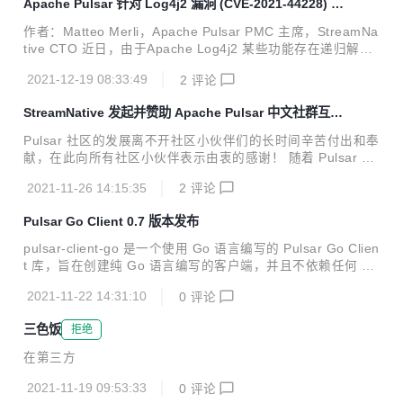
Apache Pulsar 针对 Log4j2 漏洞 (CVE-2021-44228) 的
为这庞大浩瀚数字中的一环，Apache Pulsar 因为其自身的价
解决方案
值而闪耀。StreamNative 作为由 Apache Pulsar 创始团队成
作者：Matteo Merli，Apache Pulsar PMC 主席，StreamNa
员组建的开源技术团队，始终致力于 Apache Pulsar 社区和
tive CTO 近日，由于Apache Log4j2 某些功能存在递归解析
生态建设，同时围绕 Pulsar 打造下一代云原生批流融合数据
功能，攻击者可直接构造恶意请求，触发远程代码执行漏洞。
平台。StreamNative 技术...
2021-12-19 08:33:49
2
评论
该漏洞的细节和修复进展可以参考 CVE-2021-44228[1]. Apa
che Pulsar 的当前版本捆绑受此漏洞影响的 Log4j2 版本。我
StreamNative 发起并赞助 Apache Pulsar 中文社群互助
们强烈建议您遵循 Apache Log4j 社区的建议并尽快修补您的
组成员招募
系统。 针对 Apache Pulsar 系统而言，有两种解决方法可以
Pulsar 社区的发展离不开社区小伙伴们的长时间辛苦付出和奉
修补 Pulsar 部署。您可以设置以下任一项： 1.Java属性： -
献，在此向所有社区小伙伴表示由衷的感谢！ 随着 Pulsar 中
Dlog4j2.fo...
文社区的发展，越来越多热爱、使用 Pulsar 的小伙伴加入了
2021-11-26 14:15:35
2
评论
Pulsar 技术交流群，并在群内进行技术交流、分享 Pulsar 技
术内容。 伴随社群规模越来越大，作为运营 Apache Pulsar
Pulsar Go Client 0.7 版本发布
中文社区的主力军，StreamNative 也希望更多的小伙伴深度
参与社群建设，共同助力社群成员用好 Apache Pulsar，充分
pulsar-client-go 是一个使用 Go 语言编写的 Pulsar Go Clien
发挥 Apache Pulsar 给大家带来的价值。基于这个目的，现
t 库，旨在创建纯 Go 语言编写的客户端，并且不依赖任何 C+
面向大家公开招募社群互助组成员。 接下来为大家介绍互助组
+ 库文件。用户可以通过 Pulsar Go 客户端在 Go（又称 Gol
成员的志愿服...
2021-11-22 14:31:10
0
评论
ang）中创建 Pulsar 生产者、消费者和 reader。在 Go 客户
端中，生产者、消费者和 reader 中的所有方法都是线程安全
三色饭
拒绝
的。 近期， Pulsar Go Client 发布最新 0.7 版本，下面是 0.
7 版本关键功能和改进，以供参考。 关键特性 支持生产者加
在第三方
密 支持消费者解密 用户定义度量基数 更好地支持 Azure AD
OAuth 2.0 ...
2021-11-19 09:53:33
0
评论