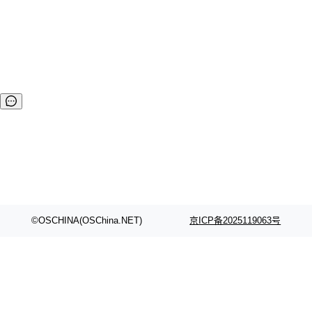
器” 应运而生。近期，腾讯公布了“腾讯云原生加速器首期 38
强企业”名单，作为开源商业化新星，StreamNative 从来自全
球的 500 多家参与企业中脱颖而出，成功上榜。 作为 Apach
e Pulsar 商业化公司，StreamNative 致力于围绕 Apache Pu
lsar 打造下一代批流融合数据平台。St...
©OSCHINA(OSChina.NET)
京ICP备2025119063号