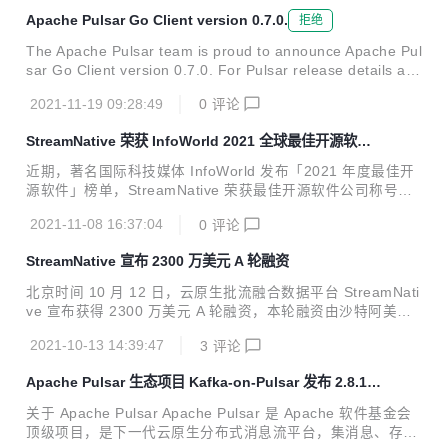
Apache Pulsar Go Client version 0.7.0.
拒绝
The Apache Pulsar team is proud to announce Apache Pul
sar Go Client version 0.7.0. For Pulsar release details an
d downloads, visit: https://t.co/V5O75pDxey Release Note
2021-11-19 09:28:49
0
评论
s are at: https://t.co/yHkVf8V6kg
StreamNative 荣获 InfoWorld 2021 全球最佳开源软件
公司
近期，著名国际科技媒体 InfoWorld 发布「2021 年度最佳开
源软件」榜单，StreamNative 荣获最佳开源软件公司称号
[1]。InfoWorld 发布的年度最佳开源软件榜单是重要的风向
2021-11-08 16:37:04
0
评论
标，到今年已是第 15 届，过往奖项均授予开源软件和开源项
目。今年有些不同，同样也授予了在开源项目和社区具有突出
StreamNative 宣布 2300 万美元 A 轮融资
贡献的组织和团队。StreamNative 获得此次殊荣，表明了行
业专业人士对于 StreamNative 团队及平台的高度认可。 在推
北京时间 10 月 12 日，云原生批流融合数据平台 StreamNati
荐语中，Jame R. Borck 针对 StreamNative 团队和平台评价
ve 宣布获得 2300 万美元 A 轮融资，本轮融资由沙特阿美旗
说： “StreamNative 提供了一个高度可扩展的消息和事件流
下多元化风投基金 Prosperity7 Ventures 与华泰证券旗下另
平...
2021-10-13 14:39:47
3
评论
类投资子公司华泰创新联合领投，老股东红杉中国、源码资本
继续加码。StreamNative 于 2020 年 8 月完成数百万美元 Pr
Apache Pulsar 生态项目 Kafka-on-Pulsar 发布 2.8.1
e-A 轮融资，源码资本领投、红杉中国种子基金跟投；2019
版本
年团队创立初期获得红杉中国种子基金天使轮投资。 Stream
关于 Apache Pulsar Apache Pulsar 是 Apache 软件基金会
Native 联合创始人兼 CEO 郭斯杰表示，本轮融资主要用于产
顶级项目，是下一代云原生分布式消息流平台，集消息、存
品研发和团队人才招聘，增强 StreamNative 在消息、...