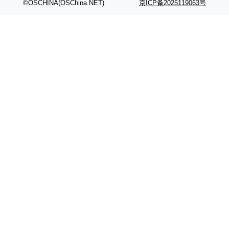
©OSCHINA(OSChina.NET)
京ICP备2025119063号