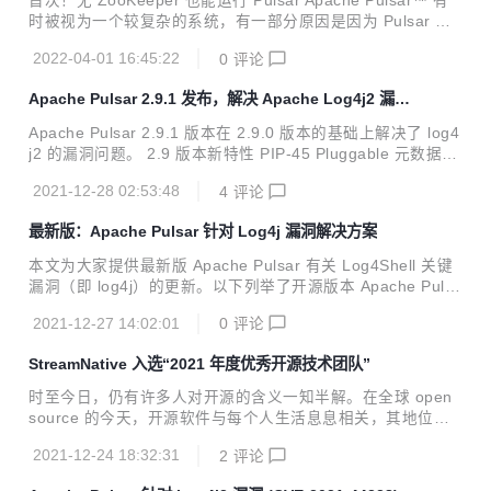
首次！无 ZooKeeper 也能运行 Pulsar Apache Pulsar™ 有
0.0 版本还包含十余项重...
时被视为一个较复杂的系统，有一部分原因是因为 Pulsar 使
用了 Apache ZooKeeper™ 存储元数据。从设计之初，Plusa
2022-04-01 16:45:22
0
评论
r 就使用 ZooKeeper 存储分配给 topic 的 broker 信息、topic
的安全和数据留存策略等关键元数据信息。ZooKeeper 这个
Apache Pulsar 2.9.1 发布，解决 Apache Log4j2 漏洞
额外组件便加深了大家对于 Pulsar 是一个复杂系统的印象。
的最新发布版本！
为了简化 Pulsar 的部署，社区发起了一项计划——Pulsar 改
Apache Pulsar 2.9.1 版本在 2.9.0 版本的基础上解决了 log4
进规划 PIP-45 来减轻对 ZooKeeper 的依赖，同时用可插拔
j2 的漏洞问题。 2.9 版本新特性 PIP-45 Pluggable 元数据接
的框架来替代。这...
口引入了关于 ZooKeeper 元数据管理的许多变化：一致性、
2021-12-28 02:53:48
4
评论
弹性、稳定性、减少代码重复等 Pulsar IO：引入 Oracle Deb
ezium 连接器，新的 schema 感知 Elasticsearch 接收器连接
最新版：Apache Pulsar 针对 Log4j 漏洞解决方案
器 Pulsar 客户端的许多改进，包括 PIP-83、PIP-91、PIP-9
6 跨地域复制改进：PIP-88 跨集群复制模式 Apache Kafka si
本文为大家提供最新版 Apache Pulsar 有关 Log4Shell 关键
nk 连接器可以作为 Pulsar sink ...
漏洞（即 log4j）的更新。以下列举了开源版本 Apache Pulsa
r 中漏洞的状态，以及需要解决安全漏洞所需采取的措施。
2021-12-27 14:02:01
0
评论
StreamNative 入选“2021 年度优秀开源技术团队”
时至今日，仍有许多人对开源的含义一知半解。在全球 open
source 的今天，开源软件与每个人生活息息相关，其地位至
关重要，它与闭源模型相比，所释放出的潜能让更多的人成为
2021-12-24 18:32:31
2
评论
了「创新者」，开源开发模式造就了一些当今在用的最重要的
应用和云平台。 如今，全球有成百上千个开源社区在运转。作