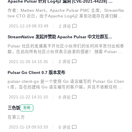
Apache Pulsar 针对 Log4j2 漏洞 (CVE-2021-44228) 的
为这庞大浩瀚数字中的一环，Apache Pulsar 因为其自身的价
解决方案
值而闪耀。StreamNative 作为由 Apache Pulsar 创始团队成
作者：Matteo Merli，Apache Pulsar PMC 主席，StreamNa
员组建的开源技术团队，始终致力于 Apache Pulsar 社区和
tive CTO 近日，由于Apache Log4j2 某些功能存在递归解析
生态建设，同时围绕 Pulsar 打造下一代云原生批流融合数据
功能，攻击者可直接构造恶意请求，触发远程代码执行漏洞。
平台。StreamNative 技术...
2021-12-19 08:33:49
2
评论
该漏洞的细节和修复进展可以参考 CVE-2021-44228[1]. Apa
che Pulsar 的当前版本捆绑受此漏洞影响的 Log4j2 版本。我
StreamNative 发起并赞助 Apache Pulsar 中文社群互助
们强烈建议您遵循 Apache Log4j 社区的建议并尽快修补您的
组成员招募
系统。 针对 Apache Pulsar 系统而言，有两种解决方法可以
Pulsar 社区的发展离不开社区小伙伴们的长时间辛苦付出和奉
修补 Pulsar 部署。您可以设置以下任一项： 1.Java属性： -
献，在此向所有社区小伙伴表示由衷的感谢！ 随着 Pulsar 中
Dlog4j2.fo...
文社区的发展，越来越多热爱、使用 Pulsar 的小伙伴加入了
2021-11-26 14:15:35
2
评论
Pulsar 技术交流群，并在群内进行技术交流、分享 Pulsar 技
术内容。 伴随社群规模越来越大，作为运营 Apache Pulsar
Pulsar Go Client 0.7 版本发布
中文社区的主力军，StreamNative 也希望更多的小伙伴深度
参与社群建设，共同助力社群成员用好 Apache Pulsar，充分
pulsar-client-go 是一个使用 Go 语言编写的 Pulsar Go Clien
发挥 Apache Pulsar 给大家带来的价值。基于这个目的，现
t 库，旨在创建纯 Go 语言编写的客户端，并且不依赖任何 C+
面向大家公开招募社群互助组成员。 接下来为大家介绍互助组
+ 库文件。用户可以通过 Pulsar Go 客户端在 Go（又称 Gol
成员的志愿服...
2021-11-22 14:31:10
0
评论
ang）中创建 Pulsar 生产者、消费者和 reader。在 Go 客户
端中，生产者、消费者和 reader 中的所有方法都是线程安全
三色饭
拒绝
的。 近期， Pulsar Go Client 发布最新 0.7 版本，下面是 0.
7 版本关键功能和改进，以供参考。 关键特性 支持生产者加
在第三方
密 支持消费者解密 用户定义度量基数 更好地支持 Azure AD
OAuth 2.0 ...
2021-11-19 09:53:33
0
评论