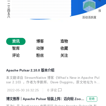
资讯
博客
造物
智库
动弹
收藏
评论
粉丝
关注
Apache Pulsar 2.10.0 版本介绍
本文翻译自 StreamNative 博客《What’s New in Apache Pul
sar 2.10》，作者为李鹏辉、Dave Duggins，原文地址为 htt
ps://streamnative.io/blog/release/2022-05-12-whats-new-i
2022-05-30 16:32:25
0
评论
n-apache-pulsar-210/。 倍受期待的 Apache Pulsar 2.10.0
版本近期已发布！新版本涵盖 99 位贡献者提供的改进和错误
博文推荐｜Apache Pulsar 轻装上阵：迈向轻 ZooKe
拒绝
修复，并提交了 800 余次变更。除了之前为大家介绍的减轻
eper 时代
ZooKeeper 依赖 和自动化集群故障转移 特性外，Pulsar 2.1