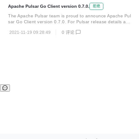
Apache Pulsar Go Client version 0.7.0.
拒绝
The Apache Pulsar team is proud to announce Apache Pul
sar Go Client version 0.7.0. For Pulsar release details an
d downloads, visit: https://t.co/V5O75pDxey Release Note
2021-11-19 09:28:49
0
评论
s are at: https://t.co/yHkVf8V6kg