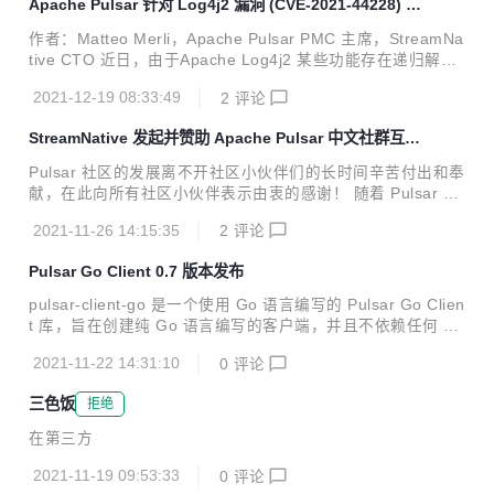
Apache Pulsar 针对 Log4j2 漏洞 (CVE-2021-44228) 的
为这庞大浩瀚数字中的一环，Apache Pulsar 因为其自身的价
解决方案
值而闪耀。StreamNative 作为由 Apache Pulsar 创始团队成
作者：Matteo Merli，Apache Pulsar PMC 主席，StreamNa
员组建的开源技术团队，始终致力于 Apache Pulsar 社区和
tive CTO 近日，由于Apache Log4j2 某些功能存在递归解析
生态建设，同时围绕 Pulsar 打造下一代云原生批流融合数据
功能，攻击者可直接构造恶意请求，触发远程代码执行漏洞。
平台。StreamNative 技术...
2021-12-19 08:33:49
2
评论
该漏洞的细节和修复进展可以参考 CVE-2021-44228[1]. Apa
che Pulsar 的当前版本捆绑受此漏洞影响的 Log4j2 版本。我
StreamNative 发起并赞助 Apache Pulsar 中文社群互助
们强烈建议您遵循 Apache Log4j 社区的建议并尽快修补您的
组成员招募
系统。 针对 Apache Pulsar 系统而言，有两种解决方法可以
Pulsar 社区的发展离不开社区小伙伴们的长时间辛苦付出和奉
修补 Pulsar 部署。您可以设置以下任一项： 1.Java属性： -
献，在此向所有社区小伙伴表示由衷的感谢！ 随着 Pulsar 中
Dlog4j2.fo...
文社区的发展，越来越多热爱、使用 Pulsar 的小伙伴加入了
2021-11-26 14:15:35
2
评论
Pulsar 技术交流群，并在群内进行技术交流、分享 Pulsar 技
术内容。 伴随社群规模越来越大，作为运营 Apache Pulsar
Pulsar Go Client 0.7 版本发布
中文社区的主力军，StreamNative 也希望更多的小伙伴深度
参与社群建设，共同助力社群成员用好 Apache Pulsar，充分
pulsar-client-go 是一个使用 Go 语言编写的 Pulsar Go Clien
发挥 Apache Pulsar 给大家带来的价值。基于这个目的，现
t 库，旨在创建纯 Go 语言编写的客户端，并且不依赖任何 C+
面向大家公开招募社群互助组成员。 接下来为大家介绍互助组
+ 库文件。用户可以通过 Pulsar Go 客户端在 Go（又称 Gol
成员的志愿服...
2021-11-22 14:31:10
0
评论
ang）中创建 Pulsar 生产者、消费者和 reader。在 Go 客户
端中，生产者、消费者和 reader 中的所有方法都是线程安全
三色饭
拒绝
的。 近期， Pulsar Go Client 发布最新 0.7 版本，下面是 0.
7 版本关键功能和改进，以供参考。 关键特性 支持生产者加
在第三方
密 支持消费者解密 用户定义度量基数 更好地支持 Azure AD
OAuth 2.0 ...
2021-11-19 09:53:33
0
评论