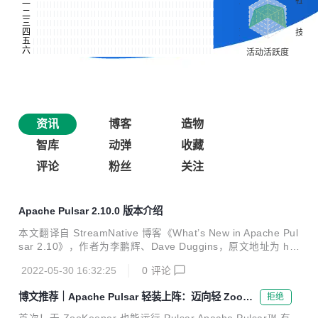
资讯
博客
造物
智库
动弹
收藏
评论
粉丝
关注
Apache Pulsar 2.10.0 版本介绍
本文翻译自 StreamNative 博客《What’s New in Apache Pul
sar 2.10》，作者为李鹏辉、Dave Duggins，原文地址为 htt
ps://streamnative.io/blog/release/2022-05-12-whats-new-i
2022-05-30 16:32:25
0
评论
n-apache-pulsar-210/。 倍受期待的 Apache Pulsar 2.10.0
版本近期已发布！新版本涵盖 99 位贡献者提供的改进和错误
博文推荐｜Apache Pulsar 轻装上阵：迈向轻 ZooKe
拒绝
修复，并提交了 800 余次变更。除了之前为大家介绍的减轻
eper 时代
ZooKeeper 依赖 和自动化集群故障转移 特性外，Pulsar 2.1