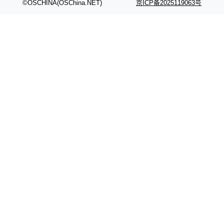
©OSCHINA(OSChina.NET)
京ICP备2025119063号