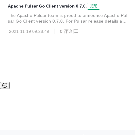
Apache Pulsar Go Client version 0.7.0.
拒绝
The Apache Pulsar team is proud to announce Apache Pul
sar Go Client version 0.7.0. For Pulsar release details an
d downloads, visit: https://t.co/V5O75pDxey Release Note
2021-11-19 09:28:49
0
评论
s are at: https://t.co/yHkVf8V6kg