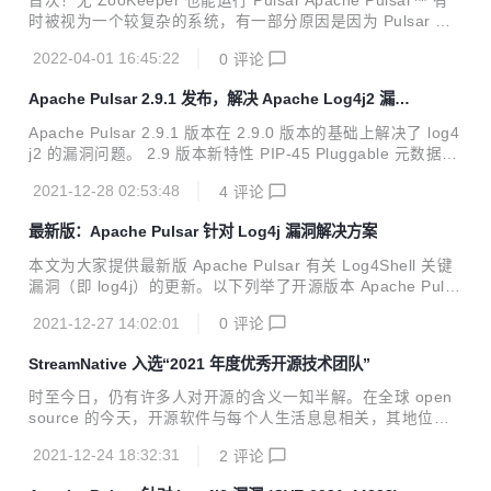
首次！无 ZooKeeper 也能运行 Pulsar Apache Pulsar™ 有
0.0 版本还包含十余项重...
时被视为一个较复杂的系统，有一部分原因是因为 Pulsar 使
用了 Apache ZooKeeper™ 存储元数据。从设计之初，Plusa
2022-04-01 16:45:22
0
评论
r 就使用 ZooKeeper 存储分配给 topic 的 broker 信息、topic
的安全和数据留存策略等关键元数据信息。ZooKeeper 这个
Apache Pulsar 2.9.1 发布，解决 Apache Log4j2 漏洞
额外组件便加深了大家对于 Pulsar 是一个复杂系统的印象。
的最新发布版本！
为了简化 Pulsar 的部署，社区发起了一项计划——Pulsar 改
Apache Pulsar 2.9.1 版本在 2.9.0 版本的基础上解决了 log4
进规划 PIP-45 来减轻对 ZooKeeper 的依赖，同时用可插拔
j2 的漏洞问题。 2.9 版本新特性 PIP-45 Pluggable 元数据接
的框架来替代。这...
口引入了关于 ZooKeeper 元数据管理的许多变化：一致性、
2021-12-28 02:53:48
4
评论
弹性、稳定性、减少代码重复等 Pulsar IO：引入 Oracle Deb
ezium 连接器，新的 schema 感知 Elasticsearch 接收器连接
最新版：Apache Pulsar 针对 Log4j 漏洞解决方案
器 Pulsar 客户端的许多改进，包括 PIP-83、PIP-91、PIP-9
6 跨地域复制改进：PIP-88 跨集群复制模式 Apache Kafka si
本文为大家提供最新版 Apache Pulsar 有关 Log4Shell 关键
nk 连接器可以作为 Pulsar sink ...
漏洞（即 log4j）的更新。以下列举了开源版本 Apache Pulsa
r 中漏洞的状态，以及需要解决安全漏洞所需采取的措施。
2021-12-27 14:02:01
0
评论
StreamNative 入选“2021 年度优秀开源技术团队”
时至今日，仍有许多人对开源的含义一知半解。在全球 open
source 的今天，开源软件与每个人生活息息相关，其地位至
关重要，它与闭源模型相比，所释放出的潜能让更多的人成为
2021-12-24 18:32:31
2
评论
了「创新者」，开源开发模式造就了一些当今在用的最重要的
应用和云平台。 如今，全球有成百上千个开源社区在运转。作