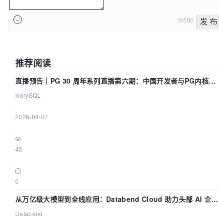
0/500
发 布
推荐阅读
直播预告｜PG 30 周年系列直播第六期：中国开发者与PG内核
——我们改得动吗？我们贡献了什么？
IvorySQL
|
2026-08-07
|
43
|
0
从万亿级大模型到全线应用：Databend Cloud 助力头部 AI 企业
构建全链路 Trace 数据管道
Databend