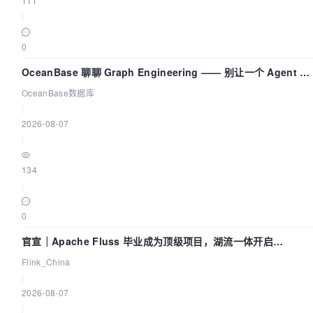
111
|
0
OceanBase 聊聊 Graph Engineering —— 别让一个 Agent 既
当运动员又
OceanBase数据库
|
2026-08-07
|
134
|
0
官宣｜Apache Fluss 毕业成为顶级项目，湖流一体开启
Agentic Lake 全面实时化时代
Flink_China
|
2026-08-07
|