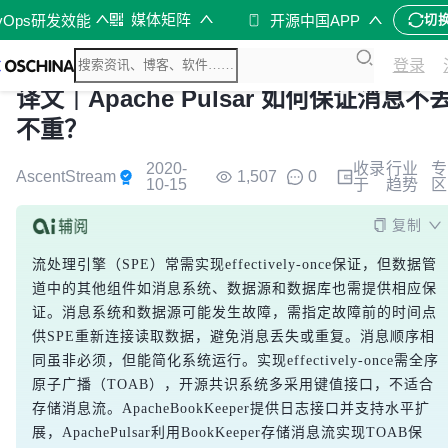
媒体矩阵
vOps研发效能
开源中国APP
切
登录
译文｜Apache Pulsar 如何保证消息不
不重？
2020-
收录
行业
专
AscentStream
1,507
0
10-15
于
趋势
区
复制
流处理引擎（SPE）常需实现effectively-once保证，但数据管
道中的其他组件如消息系统、数据源和数据库也需提供相应保
证。消息系统和数据源可能发生故障，需指定故障前的时间点
供SPE重新连接读取数据，避免消息丢失或重复。消息顺序相
同虽非必须，但能简化系统运行。实现effectively-once需全序
原子广播（TOAB），开源共识系统多采用键值接口，不适合
存储消息流。ApacheBookKeeper提供日志接口并支持水平扩
展，ApachePulsar利用BookKeeper存储消息流实现TOAB保