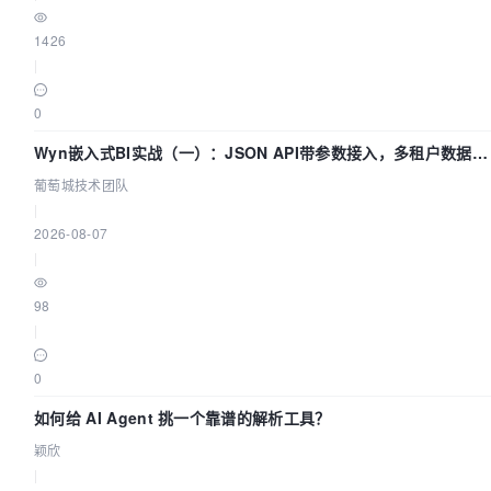
1426
|
0
Wyn嵌入式BI实战（一）：JSON API带参数接入，多租户数据源
配置指南 | 葡萄城技术团队
葡萄城技术团队
|
2026-08-07
|
98
|
0
如何给 AI Agent 挑一个靠谱的解析工具？
颖欣
|