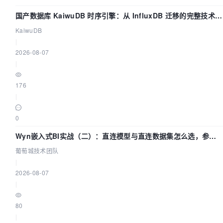
国产数据库 KaiwuDB 时序引擎：从 InfluxDB 迁移的完整技术路
径
KaiwuDB
|
2026-08-07
|
176
|
0
Wyn嵌入式BI实战（二）：直连模型与直连数据集怎么选，参数
为什么不生效？| 葡萄城技术团队
葡萄城技术团队
|
2026-08-07
|
80
|