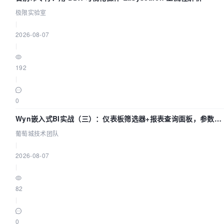
极限实验室
|
2026-08-07
|
192
|
0
Wyn嵌入式BI实战（三）：仪表板筛选器+报表查询面板，参数联
动全闭环
葡萄城技术团队
|
2026-08-07
|
82
|
0