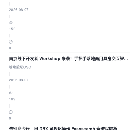
|
2026-08-07
|
152
|
0
南京线下开发者 Workshop 来袭！手把手落地商用具身交互智能
Agent 应用
哈哈欧尼OSC
|
2026-08-07
|
109
|
0
告别命令行：用 DBX 可视化操作 Easysearch 全流程解析