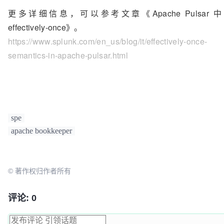
更多详细信息，可以参考文章《Apache Pulsar 
effectively-once》。
https://www.splunk.com/en_us/blog/it/effectively-once-
semantics-in-apache-pulsar.html
spe
apache bookkeeper
© 著作权归作者所有
评论: 0