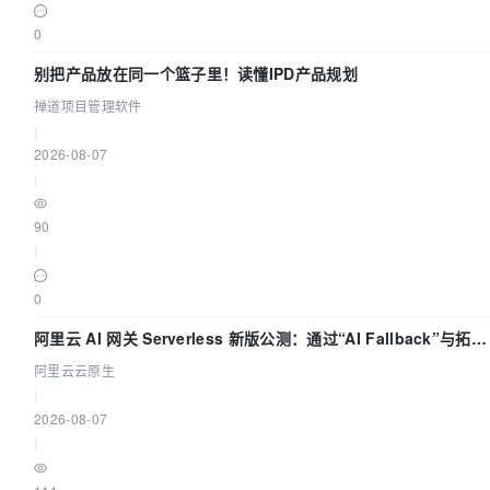
0
别把产品放在同一个篮子里！读懂IPD产品规划
禅道项目管理软件
|
2026-08-07
|
90
|
0
阿里云 AI 网关 Serverless 新版公测：通过“AI Fallback”与拓扑
可视化构建 AI 流量治理底座
阿里云云原生
|
2026-08-07
|