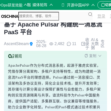
媒体矩阵
vOps研发效能
开源中国APP
切
登录
基于 Apache Pulsar 构建统一消息流
PaaS 平台
收
AI &
2025-
专
AscentStream
2,482
11
录
大数
08-28
区
于
据
复制
ApachePulsar作为分布式消息系统，起源于雅虎实验室，
凭借存算分离架构、多租户支持等特性，成为构建统一消
息流PaaS平台的理想选择。Pulsar通过统一消息接口、灵
活架构及多协议支持，简化企业技术栈，提升开发效率；
其存储与计算分离设计保障扩展性与自愈能力，多租户架
构则实现资源隔离与共享。谙流科技作为Pulsar中国服务
商，提供国产适配、多集群互联、协议兼容等增强服务，
助力企业数字化转型。Pulsar的PaaS模式通过技术积累共