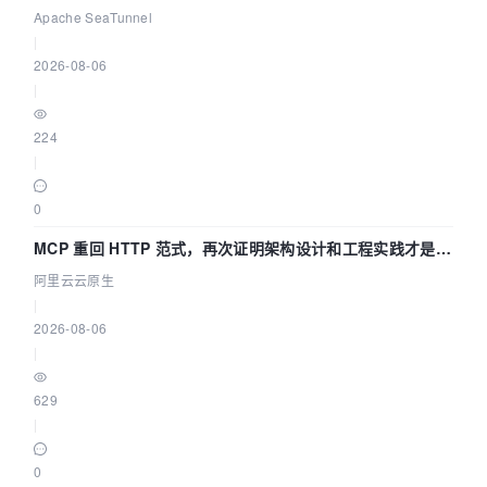
Asia 2026 主题演讲！
Apache SeaTunnel
|
2026-08-06
|
224
|
0
MCP 重回 HTTP 范式，再次证明架构设计和工程实践才是稀
缺资源
阿里云云原生
|
2026-08-06
|
629
|
0