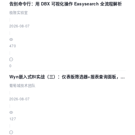
告别命令行：用 DBX 可视化操作 Easysearch 全流程解析
极限实验室
|
2026-08-07
|
470
|
0
Wyn嵌入式BI实战（三）：仪表板筛选器+报表查询面板，参
数联动全闭环
葡萄城技术团队
|
2026-08-07
|
127
|