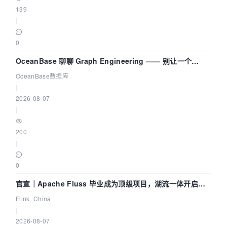
139
|
0
OceanBase 聊聊 Graph Engineering —— 别让一个
Agent 既当运动员又
OceanBase数据库
|
2026-08-07
|
200
|
0
官宣｜Apache Fluss 毕业成为顶级项目，湖流一体开启
Agentic Lake 全面实时化时代
Flink_China
|
2026-08-07