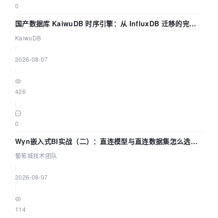
0
国产数据库 KaiwuDB 时序引擎：从 InfluxDB 迁移的完整
技术路径
KaiwuDB
|
2026-08-07
|
426
|
0
Wyn嵌入式BI实战（二）：直连模型与直连数据集怎么选，
参数为什么不生效？| 葡萄城技术团队
葡萄城技术团队
|
2026-08-07
|
114