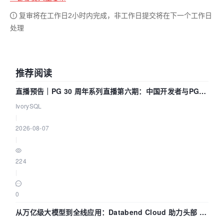
复审将在工作日2小时内完成，非工作日提交将在下一个工作日
处理
推荐阅读
直播预告｜PG 30 周年系列直播第六期：中国开发者与PG内
核——我们改得动吗？我们贡献了什么？
IvorySQL
|
2026-08-07
|
224
|
0
从万亿级大模型到全线应用：Databend Cloud 助力头部 AI