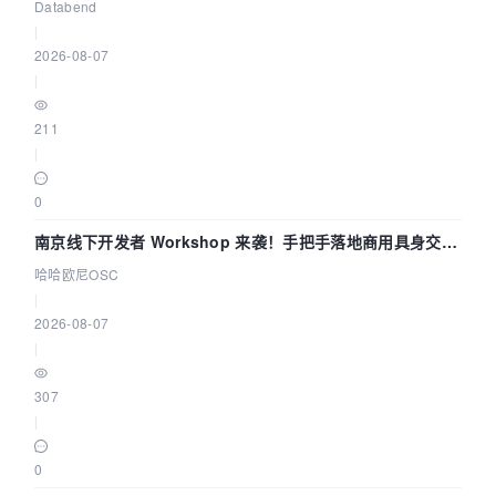
企业构建全链路 Trace 数据管道
Databend
|
2026-08-07
|
211
|
0
南京线下开发者 Workshop 来袭！手把手落地商用具身交互
智能 Agent 应用
哈哈欧尼OSC
|
2026-08-07
|
307
|
0