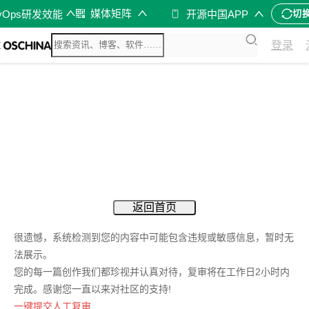
媒体矩阵
vOps研发效能
开源中国APP
切
登录
返回首页
很遗憾，系统检测到您的内容中可能包含违规或敏感信息，暂时无
法展示。
您的每一篇创作我们都珍视并认真对待，复审将在工作日2小时内
完成。感谢您一直以来对社区的支持!
一键提交人工复审