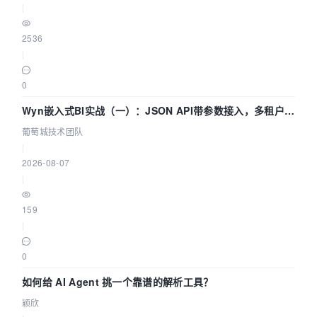
|
2536
|
0
Wyn嵌入式BI实战（一）：JSON API带参数接入，多租户数
据源配置指南 | 葡萄城技术团队
葡萄城技术团队
|
2026-08-07
|
159
|
0
如何给 AI Agent 挑一个靠谱的解析工具？
颖欣