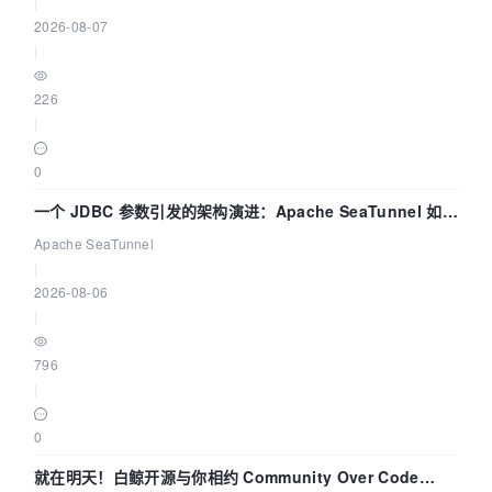
|
2026-08-07
|
226
|
0
一个 JDBC 参数引发的架构演进：Apache SeaTunnel 如何
解决数据同步中的“定时 Flush”难题
Apache SeaTunnel
|
2026-08-06
|
796
|
0
就在明天！白鲸开源与你相约 Community Over Code