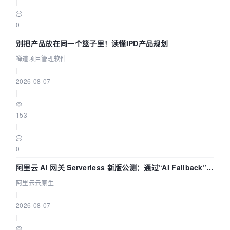
|
0
别把产品放在同一个篮子里！读懂IPD产品规划
禅道项目管理软件
|
2026-08-07
|
153
|
0
阿里云 AI 网关 Serverless 新版公测：通过“AI Fallback”与
拓扑可视化构建 AI 流量治理底座
阿里云云原生
|
2026-08-07
|