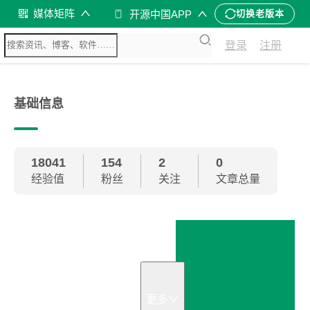
媒体矩阵
开源中国APP
切换老版本
登录
注册
基础信息
18041
154
2
0
经验值
粉丝
关注
文章总量
Pulsar
Manger
更多