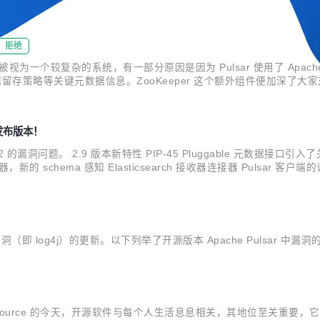
..
拒绝
ar™ 有时被视为一个较复杂的系统，有一部分原因是因为 Pulsar 使用了 Apach
的安全和数据留存策略等关键元数据信息。ZooKeeper 这个额外组件便加深了大家
对 ZooKeeper 的依赖，同时用可插拔的框架来替代。这...
最新发布版本！
 log4j2 的漏洞问题。 2.9 版本新特性 PIP-45 Pluggable 元数
接器，新的 schema 感知 Elasticsearch 接收器连接器 Pulsar 客
 sink ...
l 关键漏洞（即 log4j）的更新。以下列举了开源版本 Apache Puls
 source 的今天，开源软件与每个人生活息息相关，其地位至关重要