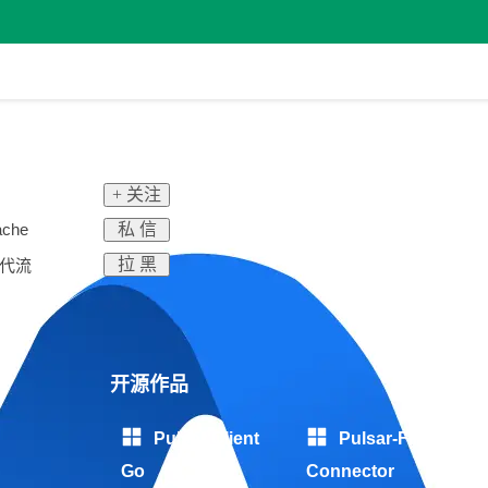
+ 关注
私 信
che
拉 黑
下一代流
开源作品
Pulsar Client
Pulsar-Flink
Go
Connector