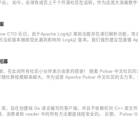
 如今，全球有成百上千个开源社区在运转。作为这庞大浩瀚数字中的一环，A
术团队，始终致力于 Apache Pulsar 社区和生态建设，同时围绕 Pulsar
方案
，StreamNative CTO 近日，由于Apache Log4j2 某些功能存
ulsar 的当前版本捆绑受此漏洞影响的 Log4j2 版本。我们强烈建议您遵循 A
以下任一项： 1.Java属性： -Dlog4j2.fo...
员招募
在此向所有社区小伙伴表示由衷的感谢！ 随着 Pulsar 中文社区的发展，
随社群规模越来越大，作为运营 Apache Pulsar 中文社区的主力军，
 Pulsar 给大家带来的价值。基于这个目的，现面向大家公开招募社群互助组
Go Client 库，旨在创建纯 Go 语言编写的客户端，并且不依赖任何 C++ 库
者、消费者和 reader 中的所有方法都是线程安全的。 近期， Pulsar Go
数 更好地支持 Azure AD OAuth 2.0 ...