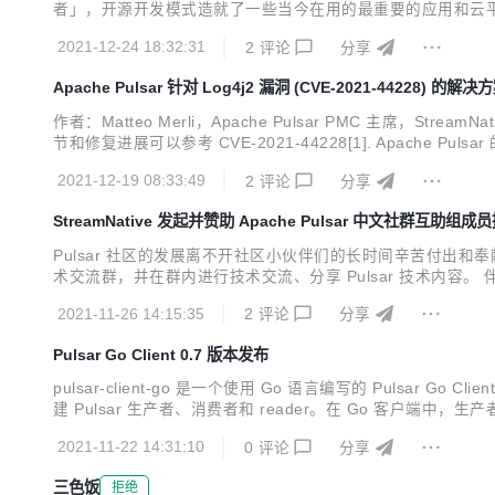
者」，开源开发模式造就了一些当今在用的最重要的应用和云平台。
Native 作为由 Apache Pulsar 创始团队成员组建的开源技
2021-12-24 18:32:31
2
评论
分享
Apache Pulsar 针对 Log4j2 漏洞 (CVE-2021-44228) 的解决
作者：Matteo Merli，Apache Pulsar PMC 主席
节和修复进展可以参考 CVE-2021-44228[1]. Apache P
ulsar 系统而言，有两种解决方法可以修补 Pulsar 部署。您可以设置
2021-12-19 08:33:49
2
评论
分享
StreamNative 发起并赞助 Apache Pulsar 中文社群互助组成
Pulsar 社区的发展离不开社区小伙伴们的长时间辛苦付出和奉献，
术交流群，并在群内进行技术交流、分享 Pulsar 技术内容。 伴
力社群成员用好 Apache Pulsar，充分发挥 Apache
2021-11-26 14:15:35
2
评论
分享
Pulsar Go Client 0.7 版本发布
pulsar-client-go 是一个使用 Go 语言编写的 Pulsar 
建 Pulsar 生产者、消费者和 reader。在 Go 客户端中，生产
进，以供参考。 关键特性 支持生产者加密 支持消费者解密 用户定义度量基
2021-11-22 14:31:10
0
评论
分享
三色饭
拒绝