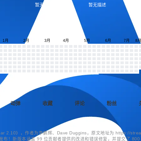
暂无描述
暂无描述
动弹
收藏
评论
粉丝
r 2.10》，作者为李鹏辉、Dave Duggins，原文地址为 https://streamnative
0.0 版本近期已发布！新版本涵盖 99 位贡献者提供的改进和错误修复，并提交了 