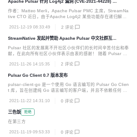
Apache Pulsar 针对 Log4j2 漏洞 (CVE-2021-44228) 的
为这庞大浩瀚数字中的一环，Apache Pulsar 因为其自身的价
解决方案
值而闪耀。StreamNative 作为由 Apache Pulsar 创始团队成
作者：Matteo Merli，Apache Pulsar PMC 主席，StreamNa
员组建的开源技术团队，始终致力于 Apache Pulsar 社区和
tive CTO 近日，由于Apache Log4j2 某些功能存在递归解析
生态建设，同时围绕 Pulsar 打造下一代云原生批流融合数据
功能，攻击者可直接构造恶意请求，触发远程代码执行漏洞。
平台。StreamNative 技术...
2021-12-19 08:33:49
2
评论
该漏洞的细节和修复进展可以参考 CVE-2021-44228[1]. Apa
che Pulsar 的当前版本捆绑受此漏洞影响的 Log4j2 版本。我
StreamNative 发起并赞助 Apache Pulsar 中文社群互助
们强烈建议您遵循 Apache Log4j 社区的建议并尽快修补您的
组成员招募
系统。 针对 Apache Pulsar 系统而言，有两种解决方法可以
Pulsar 社区的发展离不开社区小伙伴们的长时间辛苦付出和奉
修补 Pulsar 部署。您可以设置以下任一项： 1.Java属性： -
献，在此向所有社区小伙伴表示由衷的感谢！ 随着 Pulsar 中
Dlog4j2.fo...
文社区的发展，越来越多热爱、使用 Pulsar 的小伙伴加入了
2021-11-26 14:15:35
2
评论
Pulsar 技术交流群，并在群内进行技术交流、分享 Pulsar 技
术内容。 伴随社群规模越来越大，作为运营 Apache Pulsar
Pulsar Go Client 0.7 版本发布
中文社区的主力军，StreamNative 也希望更多的小伙伴深度
参与社群建设，共同助力社群成员用好 Apache Pulsar，充分
pulsar-client-go 是一个使用 Go 语言编写的 Pulsar Go Clien
发挥 Apache Pulsar 给大家带来的价值。基于这个目的，现
t 库，旨在创建纯 Go 语言编写的客户端，并且不依赖任何 C+
面向大家公开招募社群互助组成员。 接下来为大家介绍互助组
+ 库文件。用户可以通过 Pulsar Go 客户端在 Go（又称 Gol
成员的志愿服...
2021-11-22 14:31:10
0
评论
ang）中创建 Pulsar 生产者、消费者和 reader。在 Go 客户
端中，生产者、消费者和 reader 中的所有方法都是线程安全
三色饭
拒绝
的。 近期， Pulsar Go Client 发布最新 0.7 版本，下面是 0.
7 版本关键功能和改进，以供参考。 关键特性 支持生产者加
在第三方
密 支持消费者解密 用户定义度量基数 更好地支持 Azure AD
OAuth 2.0 ...
2021-11-19 09:53:33
0
评论