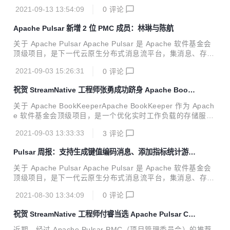
储、轻量化函数式计算为一体，采用计算与存储分离架构设
2021-09-13 13:54:09
0
评论
计，支持多租户、持久化存储、多机房跨区域数据复制，具有
强一致性、高吞吐以及低延时的高可扩展流数据存储特性。 关
Apache Pulsar 新增 2 位 PMC 成员：林琳与陈航
于 KoP “KoP“（Kafka on Pulsar）由 StreamNative 和 OVH
cloud 共同开源，主要满足想要从 Kafka 应用程序切换到 Pul
关于 Apache Pulsar Apache Pulsar 是 Apache 软件基金会
sar 的用户的强烈需求。 KoP 将 Kafka 协议处理插件引入 Pu
顶级项目，是下一代云原生分布式消息流平台，集消息、存
lsar broker，从而实现 Apache Pul...
储、轻量化函数式计算为一体，采用计算与存储分离架构设
2021-09-03 15:26:31
0
评论
计，支持多租户、持久化存储、多机房跨区域数据复制，具有
强一致性、高吞吐、低延时及高可扩展性等流数据存储特性。
祝贺 StreamNative 工程师张勇成功跻身 Apache Book
新增 2 位中文社区 PMC 成员：林琳与陈航 今年 8 月，经历
Keeper Committer
了 PMC 们的推荐与投票后， Apache Pulsar 社区两位位贡献
关于 Apache BookKeeperApache BookKeeper 作为 Apach
卓越的 Committer 被提名为 PMC 成员。他们分别是前 BIGO
e 软件基金会顶级项目，是一个优化实时工作负载的存储服
Staff Engineer 陈航[1]与腾讯云高级工程师林琳[2] 。 关注 ...
务，旨在保证高持久性、一致性与低延迟等特性。BookKeep
2021-09-03 13:33:33
3
评论
er 具备多种企业级存储平台功能，如支持持久、一致、容错地
存储数据，有效地存储、访问历史数据与实时数据等，并广泛
Pulsar 周报：支持生成键值编码消息、添加指标统计游标
应用于多种业务场景，例如为分布式系统提供高可用性或多副
读写数量
本；在单个或多个集群间（多个数据中心）提供跨机器复制；
关于 Apache Pulsar Apache Pulsar 是 Apache 软件基金会
为消息系统（如 Apache Pulsar）提供存储服务；为流工作存
顶级项目，是下一代云原生分布式消息流平台，集消息、存
储不可变对象（例如：检查点数据的快照）等。 近期，经由 A
储、轻量化函数式计算为一体，采用计算与存储分离架构设
pache BookKeeper PMC 团队提...
2021-08-30 13:34:09
0
评论
计，支持多租户、持久化存储、多机房跨区域数据复制，具有
强一致性、高吞吐、低延时及高可扩展性等流数据存储特性。
​祝贺 StreamNative 工程师付睿当选 Apache Pulsar Co
GitHub 地址：http://github.com/apache/pulsar/ 导语 各位
mmitter
小伙伴们，Pulsar 社区周报更新来啦！ 本次 Pulsar 社区周
近期，经过 Apache Pulsar PMC（项目管理委员会）的推荐