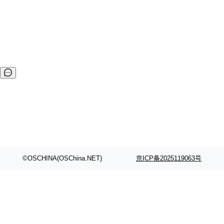
器” 应运而生。近期，腾讯公布了“腾讯云原生加速器首期 38
强企业”名单，作为开源商业化新星，StreamNative 从来自全
球的 500 多家参与企业中脱颖而出，成功上榜。 作为 Apach
e Pulsar 商业化公司，StreamNative 致力于围绕 Apache Pu
lsar 打造下一代批流融合数据平台。St...
©OSCHINA(OSChina.NET)
京ICP备2025119063号