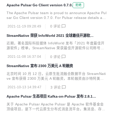
Apache Pulsar Go Client version 0.7.0.
拒绝
The Apache Pulsar team is proud to announce Apache Pul
sar Go Client version 0.7.0. For Pulsar release details an
d downloads, visit: https://t.co/V5O75pDxey Release Note
2021-11-19 09:28:49
0
评论
s are at: https://t.co/yHkVf8V6kg
StreamNative 荣获 InfoWorld 2021 全球最佳开源软件
公司
近期，著名国际科技媒体 InfoWorld 发布「2021 年度最佳开
源软件」榜单，StreamNative 荣获最佳开源软件公司称号
[1]。InfoWorld 发布的年度最佳开源软件榜单是重要的风向
2021-11-08 16:37:04
0
评论
标，到今年已是第 15 届，过往奖项均授予开源软件和开源项
目。今年有些不同，同样也授予了在开源项目和社区具有突出
StreamNative 宣布 2300 万美元 A 轮融资
贡献的组织和团队。StreamNative 获得此次殊荣，表明了行
业专业人士对于 StreamNative 团队及平台的高度认可。 在推
北京时间 10 月 12 日，云原生批流融合数据平台 StreamNati
荐语中，Jame R. Borck 针对 StreamNative 团队和平台评价
ve 宣布获得 2300 万美元 A 轮融资，本轮融资由沙特阿美旗
说： “StreamNative 提供了一个高度可扩展的消息和事件流
下多元化风投基金 Prosperity7 Ventures 与华泰证券旗下另
平...
2021-10-13 14:39:47
3
评论
类投资子公司华泰创新联合领投，老股东红杉中国、源码资本
继续加码。StreamNative 于 2020 年 8 月完成数百万美元 Pr
Apache Pulsar 生态项目 Kafka-on-Pulsar 发布 2.8.1
e-A 轮融资，源码资本领投、红杉中国种子基金跟投；2019
版本
年团队创立初期获得红杉中国种子基金天使轮投资。 Stream
关于 Apache Pulsar Apache Pulsar 是 Apache 软件基金会
Native 联合创始人兼 CEO 郭斯杰表示，本轮融资主要用于产
顶级项目，是下一代云原生分布式消息流平台，集消息、存
品研发和团队人才招聘，增强 StreamNative 在消息、...