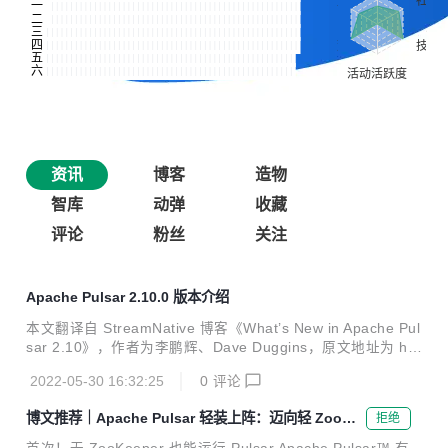
资讯
博客
造物
智库
动弹
收藏
评论
粉丝
关注
Apache Pulsar 2.10.0 版本介绍
本文翻译自 StreamNative 博客《What’s New in Apache Pul
sar 2.10》，作者为李鹏辉、Dave Duggins，原文地址为 htt
ps://streamnative.io/blog/release/2022-05-12-whats-new-i
2022-05-30 16:32:25
0
评论
n-apache-pulsar-210/。 倍受期待的 Apache Pulsar 2.10.0
版本近期已发布！新版本涵盖 99 位贡献者提供的改进和错误
博文推荐｜Apache Pulsar 轻装上阵：迈向轻 ZooKe
拒绝
修复，并提交了 800 余次变更。除了之前为大家介绍的减轻
eper 时代
ZooKeeper 依赖 和自动化集群故障转移 特性外，Pulsar 2.1