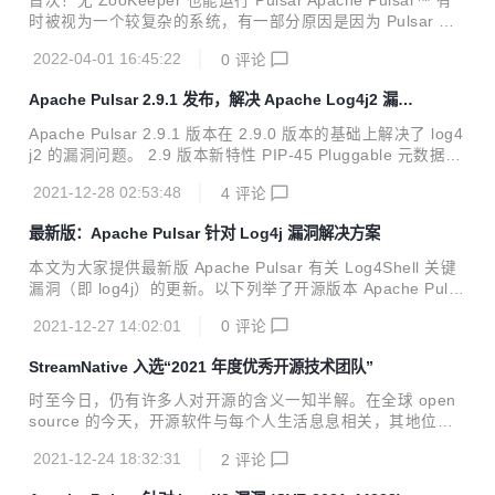
首次！无 ZooKeeper 也能运行 Pulsar Apache Pulsar™ 有
0.0 版本还包含十余项重...
时被视为一个较复杂的系统，有一部分原因是因为 Pulsar 使
用了 Apache ZooKeeper™ 存储元数据。从设计之初，Plusa
2022-04-01 16:45:22
0
评论
r 就使用 ZooKeeper 存储分配给 topic 的 broker 信息、topic
的安全和数据留存策略等关键元数据信息。ZooKeeper 这个
Apache Pulsar 2.9.1 发布，解决 Apache Log4j2 漏洞
额外组件便加深了大家对于 Pulsar 是一个复杂系统的印象。
的最新发布版本！
为了简化 Pulsar 的部署，社区发起了一项计划——Pulsar 改
Apache Pulsar 2.9.1 版本在 2.9.0 版本的基础上解决了 log4
进规划 PIP-45 来减轻对 ZooKeeper 的依赖，同时用可插拔
j2 的漏洞问题。 2.9 版本新特性 PIP-45 Pluggable 元数据接
的框架来替代。这...
口引入了关于 ZooKeeper 元数据管理的许多变化：一致性、
2021-12-28 02:53:48
4
评论
弹性、稳定性、减少代码重复等 Pulsar IO：引入 Oracle Deb
ezium 连接器，新的 schema 感知 Elasticsearch 接收器连接
最新版：Apache Pulsar 针对 Log4j 漏洞解决方案
器 Pulsar 客户端的许多改进，包括 PIP-83、PIP-91、PIP-9
6 跨地域复制改进：PIP-88 跨集群复制模式 Apache Kafka si
本文为大家提供最新版 Apache Pulsar 有关 Log4Shell 关键
nk 连接器可以作为 Pulsar sink ...
漏洞（即 log4j）的更新。以下列举了开源版本 Apache Pulsa
r 中漏洞的状态，以及需要解决安全漏洞所需采取的措施。
2021-12-27 14:02:01
0
评论
StreamNative 入选“2021 年度优秀开源技术团队”
时至今日，仍有许多人对开源的含义一知半解。在全球 open
source 的今天，开源软件与每个人生活息息相关，其地位至
关重要，它与闭源模型相比，所释放出的潜能让更多的人成为
2021-12-24 18:32:31
2
评论
了「创新者」，开源开发模式造就了一些当今在用的最重要的
应用和云平台。 如今，全球有成百上千个开源社区在运转。作