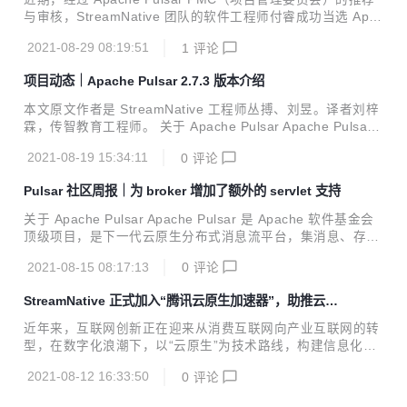
报，为大家呈现 Pulsar client、broker、transactions 等内
与审核，StreamNative 团队的软件工程师付睿成功当选 Apac
容，帮助社区小伙伴们掌握 Pulsar 项...
he Pulsar Committer。 付睿作为 Pulsar 开发工程师，主要
2021-08-29 08:19:51
1
评论
的贡献有 Pulsar Function、Go Client，以及和 StreamNativ
e 的同事共同研发 Function Mesh 和 Connector 来丰富对 P
项目动态｜Apache Pulsar 2.7.3 版本介绍
ulsar 用户的支持。跟随团队的视角，一起来了解 Apache Pul
sar Committer 新成员吧。 从合作伙伴到同事 付睿曾任清华
本文原文作者是 StreamNative 工程师丛搏、刘昱。译者刘梓
大学能源互联网研究院平台开发工程师，并在 Pulsar S...
霖，传智教育工程师。 关于 Apache Pulsar Apache Pulsar
是 Apache 软件基金会顶级项目，是下一代云原生分布式消息
2021-08-19 15:34:11
0
评论
流平台，集消息、存储、轻量化函数式计算为一体，采用计算
与存储分离架构设计，支持多租户、持久化存储、多机房跨区
Pulsar 社区周报｜为 broker 增加了额外的 servlet 支持
域数据复制，具有强一致性、高吞吐、低延时及高可扩展性等
流数据存储特性。GitHub 地址：http://github.com/apache/p
关于 Apache Pulsar Apache Pulsar 是 Apache 软件基金会
ulsar/ 近期，Apache Pulsar 社区发布了 Pulsar 2.7.3 版本！
顶级项目，是下一代云原生分布式消息流平台，集消息、存
新版本涵盖 32 位贡献者提供的改进和错误修...
储、轻量化函数式计算为一体，采用计算与存储分离架构设
2021-08-15 08:17:13
0
评论
计，支持多租户、持久化存储、多机房跨区域数据复制，具有
强一致性、高吞吐、低延时及高可扩展性等流数据存储特性。
StreamNative 正式加入“腾讯云原生加速器”，助推云原
GitHub 地址：http://github.com/apache/pulsar/ 导语 各位
生产业高速前行
小伙伴们，Pulsar 社区周报更新来啦！ 本次 Pulsar 社区周
近年来，互联网创新正在迎来从消费互联网向产业互联网的转
报，为大家呈现 Pulsar client、broker、transactions 等内
型，在数字化浪潮下，以“云原生”为技术路线，构建信息化和
容，帮助社区小伙伴们掌握 Pulsar 项...
应用服务平台，已经成为企业搭建面向未来应用架构的首选。
2021-08-12 16:33:50
0
评论
为了让云原生架构得到应用和完善，进一步发挥产业互联网
“生态共创”优势，国内首个云原生加速器——“腾讯云原生加速