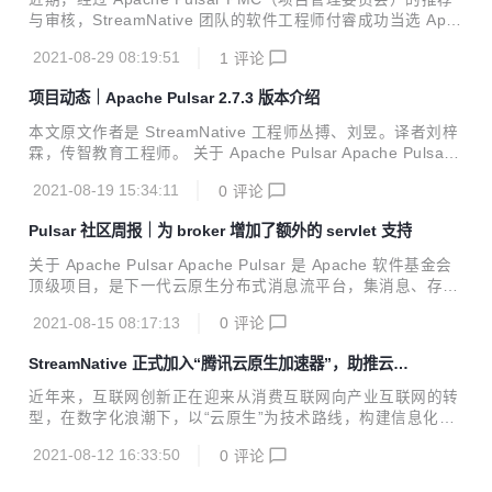
报，为大家呈现 Pulsar client、broker、transactions 等内
与审核，StreamNative 团队的软件工程师付睿成功当选 Apac
容，帮助社区小伙伴们掌握 Pulsar 项...
he Pulsar Committer。 付睿作为 Pulsar 开发工程师，主要
2021-08-29 08:19:51
1
评论
的贡献有 Pulsar Function、Go Client，以及和 StreamNativ
e 的同事共同研发 Function Mesh 和 Connector 来丰富对 P
项目动态｜Apache Pulsar 2.7.3 版本介绍
ulsar 用户的支持。跟随团队的视角，一起来了解 Apache Pul
sar Committer 新成员吧。 从合作伙伴到同事 付睿曾任清华
本文原文作者是 StreamNative 工程师丛搏、刘昱。译者刘梓
大学能源互联网研究院平台开发工程师，并在 Pulsar S...
霖，传智教育工程师。 关于 Apache Pulsar Apache Pulsar
是 Apache 软件基金会顶级项目，是下一代云原生分布式消息
2021-08-19 15:34:11
0
评论
流平台，集消息、存储、轻量化函数式计算为一体，采用计算
与存储分离架构设计，支持多租户、持久化存储、多机房跨区
Pulsar 社区周报｜为 broker 增加了额外的 servlet 支持
域数据复制，具有强一致性、高吞吐、低延时及高可扩展性等
流数据存储特性。GitHub 地址：http://github.com/apache/p
关于 Apache Pulsar Apache Pulsar 是 Apache 软件基金会
ulsar/ 近期，Apache Pulsar 社区发布了 Pulsar 2.7.3 版本！
顶级项目，是下一代云原生分布式消息流平台，集消息、存
新版本涵盖 32 位贡献者提供的改进和错误修...
储、轻量化函数式计算为一体，采用计算与存储分离架构设
2021-08-15 08:17:13
0
评论
计，支持多租户、持久化存储、多机房跨区域数据复制，具有
强一致性、高吞吐、低延时及高可扩展性等流数据存储特性。
StreamNative 正式加入“腾讯云原生加速器”，助推云原
GitHub 地址：http://github.com/apache/pulsar/ 导语 各位
生产业高速前行
小伙伴们，Pulsar 社区周报更新来啦！ 本次 Pulsar 社区周
近年来，互联网创新正在迎来从消费互联网向产业互联网的转
报，为大家呈现 Pulsar client、broker、transactions 等内
型，在数字化浪潮下，以“云原生”为技术路线，构建信息化和
容，帮助社区小伙伴们掌握 Pulsar 项...
应用服务平台，已经成为企业搭建面向未来应用架构的首选。
2021-08-12 16:33:50
0
评论
为了让云原生架构得到应用和完善，进一步发挥产业互联网
“生态共创”优势，国内首个云原生加速器——“腾讯云原生加速