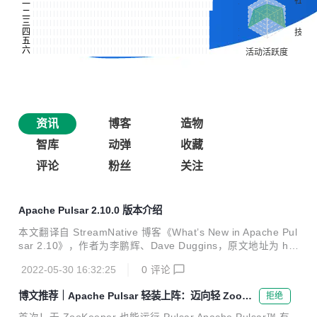
资讯
博客
造物
智库
动弹
收藏
评论
粉丝
关注
Apache Pulsar 2.10.0 版本介绍
本文翻译自 StreamNative 博客《What’s New in Apache Pul
sar 2.10》，作者为李鹏辉、Dave Duggins，原文地址为 htt
ps://streamnative.io/blog/release/2022-05-12-whats-new-i
2022-05-30 16:32:25
0
评论
n-apache-pulsar-210/。 倍受期待的 Apache Pulsar 2.10.0
版本近期已发布！新版本涵盖 99 位贡献者提供的改进和错误
博文推荐｜Apache Pulsar 轻装上阵：迈向轻 ZooKe
拒绝
修复，并提交了 800 余次变更。除了之前为大家介绍的减轻
eper 时代
ZooKeeper 依赖 和自动化集群故障转移 特性外，Pulsar 2.1