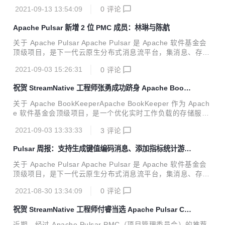
储、轻量化函数式计算为一体，采用计算与存储分离架构设
2021-09-13 13:54:09
0
评论
计，支持多租户、持久化存储、多机房跨区域数据复制，具有
强一致性、高吞吐以及低延时的高可扩展流数据存储特性。 关
Apache Pulsar 新增 2 位 PMC 成员：林琳与陈航
于 KoP “KoP“（Kafka on Pulsar）由 StreamNative 和 OVH
cloud 共同开源，主要满足想要从 Kafka 应用程序切换到 Pul
关于 Apache Pulsar Apache Pulsar 是 Apache 软件基金会
sar 的用户的强烈需求。 KoP 将 Kafka 协议处理插件引入 Pu
顶级项目，是下一代云原生分布式消息流平台，集消息、存
lsar broker，从而实现 Apache Pul...
储、轻量化函数式计算为一体，采用计算与存储分离架构设
2021-09-03 15:26:31
0
评论
计，支持多租户、持久化存储、多机房跨区域数据复制，具有
强一致性、高吞吐、低延时及高可扩展性等流数据存储特性。
祝贺 StreamNative 工程师张勇成功跻身 Apache Book
新增 2 位中文社区 PMC 成员：林琳与陈航 今年 8 月，经历
Keeper Committer
了 PMC 们的推荐与投票后， Apache Pulsar 社区两位位贡献
关于 Apache BookKeeperApache BookKeeper 作为 Apach
卓越的 Committer 被提名为 PMC 成员。他们分别是前 BIGO
e 软件基金会顶级项目，是一个优化实时工作负载的存储服
Staff Engineer 陈航[1]与腾讯云高级工程师林琳[2] 。 关注 ...
务，旨在保证高持久性、一致性与低延迟等特性。BookKeep
2021-09-03 13:33:33
3
评论
er 具备多种企业级存储平台功能，如支持持久、一致、容错地
存储数据，有效地存储、访问历史数据与实时数据等，并广泛
Pulsar 周报：支持生成键值编码消息、添加指标统计游标
应用于多种业务场景，例如为分布式系统提供高可用性或多副
读写数量
本；在单个或多个集群间（多个数据中心）提供跨机器复制；
关于 Apache Pulsar Apache Pulsar 是 Apache 软件基金会
为消息系统（如 Apache Pulsar）提供存储服务；为流工作存
顶级项目，是下一代云原生分布式消息流平台，集消息、存
储不可变对象（例如：检查点数据的快照）等。 近期，经由 A
储、轻量化函数式计算为一体，采用计算与存储分离架构设
pache BookKeeper PMC 团队提...
2021-08-30 13:34:09
0
评论
计，支持多租户、持久化存储、多机房跨区域数据复制，具有
强一致性、高吞吐、低延时及高可扩展性等流数据存储特性。
​祝贺 StreamNative 工程师付睿当选 Apache Pulsar Co
GitHub 地址：http://github.com/apache/pulsar/ 导语 各位
mmitter
小伙伴们，Pulsar 社区周报更新来啦！ 本次 Pulsar 社区周
近期，经过 Apache Pulsar PMC（项目管理委员会）的推荐