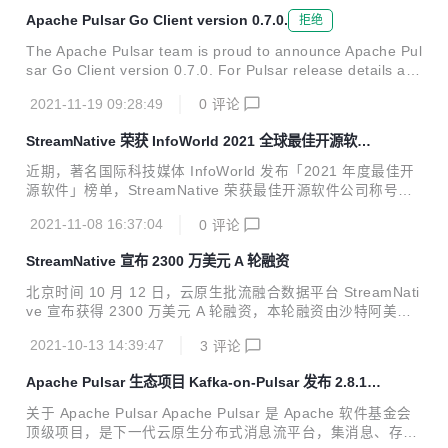
Apache Pulsar Go Client version 0.7.0.
拒绝
The Apache Pulsar team is proud to announce Apache Pul
sar Go Client version 0.7.0. For Pulsar release details an
d downloads, visit: https://t.co/V5O75pDxey Release Note
2021-11-19 09:28:49
0
评论
s are at: https://t.co/yHkVf8V6kg
StreamNative 荣获 InfoWorld 2021 全球最佳开源软件
公司
近期，著名国际科技媒体 InfoWorld 发布「2021 年度最佳开
源软件」榜单，StreamNative 荣获最佳开源软件公司称号
[1]。InfoWorld 发布的年度最佳开源软件榜单是重要的风向
2021-11-08 16:37:04
0
评论
标，到今年已是第 15 届，过往奖项均授予开源软件和开源项
目。今年有些不同，同样也授予了在开源项目和社区具有突出
StreamNative 宣布 2300 万美元 A 轮融资
贡献的组织和团队。StreamNative 获得此次殊荣，表明了行
业专业人士对于 StreamNative 团队及平台的高度认可。 在推
北京时间 10 月 12 日，云原生批流融合数据平台 StreamNati
荐语中，Jame R. Borck 针对 StreamNative 团队和平台评价
ve 宣布获得 2300 万美元 A 轮融资，本轮融资由沙特阿美旗
说： “StreamNative 提供了一个高度可扩展的消息和事件流
下多元化风投基金 Prosperity7 Ventures 与华泰证券旗下另
平...
2021-10-13 14:39:47
3
评论
类投资子公司华泰创新联合领投，老股东红杉中国、源码资本
继续加码。StreamNative 于 2020 年 8 月完成数百万美元 Pr
Apache Pulsar 生态项目 Kafka-on-Pulsar 发布 2.8.1
e-A 轮融资，源码资本领投、红杉中国种子基金跟投；2019
版本
年团队创立初期获得红杉中国种子基金天使轮投资。 Stream
关于 Apache Pulsar Apache Pulsar 是 Apache 软件基金会
Native 联合创始人兼 CEO 郭斯杰表示，本轮融资主要用于产
顶级项目，是下一代云原生分布式消息流平台，集消息、存
品研发和团队人才招聘，增强 StreamNative 在消息、...