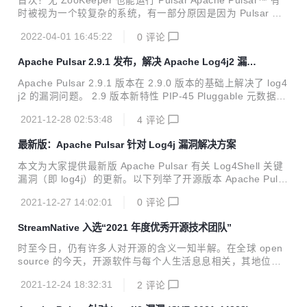
首次！无 ZooKeeper 也能运行 Pulsar Apache Pulsar™ 有
0.0 版本还包含十余项重...
时被视为一个较复杂的系统，有一部分原因是因为 Pulsar 使
用了 Apache ZooKeeper™ 存储元数据。从设计之初，Plusa
2022-04-01 16:45:22
0
评论
r 就使用 ZooKeeper 存储分配给 topic 的 broker 信息、topic
的安全和数据留存策略等关键元数据信息。ZooKeeper 这个
Apache Pulsar 2.9.1 发布，解决 Apache Log4j2 漏洞
额外组件便加深了大家对于 Pulsar 是一个复杂系统的印象。
的最新发布版本！
为了简化 Pulsar 的部署，社区发起了一项计划——Pulsar 改
Apache Pulsar 2.9.1 版本在 2.9.0 版本的基础上解决了 log4
进规划 PIP-45 来减轻对 ZooKeeper 的依赖，同时用可插拔
j2 的漏洞问题。 2.9 版本新特性 PIP-45 Pluggable 元数据接
的框架来替代。这...
口引入了关于 ZooKeeper 元数据管理的许多变化：一致性、
2021-12-28 02:53:48
4
评论
弹性、稳定性、减少代码重复等 Pulsar IO：引入 Oracle Deb
ezium 连接器，新的 schema 感知 Elasticsearch 接收器连接
最新版：Apache Pulsar 针对 Log4j 漏洞解决方案
器 Pulsar 客户端的许多改进，包括 PIP-83、PIP-91、PIP-9
6 跨地域复制改进：PIP-88 跨集群复制模式 Apache Kafka si
本文为大家提供最新版 Apache Pulsar 有关 Log4Shell 关键
nk 连接器可以作为 Pulsar sink ...
漏洞（即 log4j）的更新。以下列举了开源版本 Apache Pulsa
r 中漏洞的状态，以及需要解决安全漏洞所需采取的措施。
2021-12-27 14:02:01
0
评论
StreamNative 入选“2021 年度优秀开源技术团队”
时至今日，仍有许多人对开源的含义一知半解。在全球 open
source 的今天，开源软件与每个人生活息息相关，其地位至
关重要，它与闭源模型相比，所释放出的潜能让更多的人成为
2021-12-24 18:32:31
2
评论
了「创新者」，开源开发模式造就了一些当今在用的最重要的
应用和云平台。 如今，全球有成百上千个开源社区在运转。作