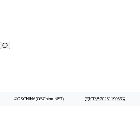
器” 应运而生。近期，腾讯公布了“腾讯云原生加速器首期 38
强企业”名单，作为开源商业化新星，StreamNative 从来自全
球的 500 多家参与企业中脱颖而出，成功上榜。 作为 Apach
e Pulsar 商业化公司，StreamNative 致力于围绕 Apache Pu
lsar 打造下一代批流融合数据平台。St...
©OSCHINA(OSChina.NET)
京ICP备2025119063号