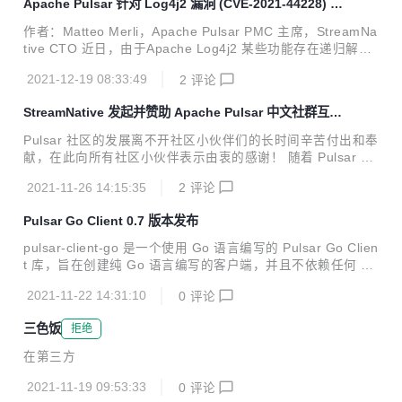
Apache Pulsar 针对 Log4j2 漏洞 (CVE-2021-44228) 的
为这庞大浩瀚数字中的一环，Apache Pulsar 因为其自身的价
解决方案
值而闪耀。StreamNative 作为由 Apache Pulsar 创始团队成
作者：Matteo Merli，Apache Pulsar PMC 主席，StreamNa
员组建的开源技术团队，始终致力于 Apache Pulsar 社区和
tive CTO 近日，由于Apache Log4j2 某些功能存在递归解析
生态建设，同时围绕 Pulsar 打造下一代云原生批流融合数据
功能，攻击者可直接构造恶意请求，触发远程代码执行漏洞。
平台。StreamNative 技术...
2021-12-19 08:33:49
2
评论
该漏洞的细节和修复进展可以参考 CVE-2021-44228[1]. Apa
che Pulsar 的当前版本捆绑受此漏洞影响的 Log4j2 版本。我
StreamNative 发起并赞助 Apache Pulsar 中文社群互助
们强烈建议您遵循 Apache Log4j 社区的建议并尽快修补您的
组成员招募
系统。 针对 Apache Pulsar 系统而言，有两种解决方法可以
Pulsar 社区的发展离不开社区小伙伴们的长时间辛苦付出和奉
修补 Pulsar 部署。您可以设置以下任一项： 1.Java属性： -
献，在此向所有社区小伙伴表示由衷的感谢！ 随着 Pulsar 中
Dlog4j2.fo...
文社区的发展，越来越多热爱、使用 Pulsar 的小伙伴加入了
2021-11-26 14:15:35
2
评论
Pulsar 技术交流群，并在群内进行技术交流、分享 Pulsar 技
术内容。 伴随社群规模越来越大，作为运营 Apache Pulsar
Pulsar Go Client 0.7 版本发布
中文社区的主力军，StreamNative 也希望更多的小伙伴深度
参与社群建设，共同助力社群成员用好 Apache Pulsar，充分
pulsar-client-go 是一个使用 Go 语言编写的 Pulsar Go Clien
发挥 Apache Pulsar 给大家带来的价值。基于这个目的，现
t 库，旨在创建纯 Go 语言编写的客户端，并且不依赖任何 C+
面向大家公开招募社群互助组成员。 接下来为大家介绍互助组
+ 库文件。用户可以通过 Pulsar Go 客户端在 Go（又称 Gol
成员的志愿服...
2021-11-22 14:31:10
0
评论
ang）中创建 Pulsar 生产者、消费者和 reader。在 Go 客户
端中，生产者、消费者和 reader 中的所有方法都是线程安全
三色饭
拒绝
的。 近期， Pulsar Go Client 发布最新 0.7 版本，下面是 0.
7 版本关键功能和改进，以供参考。 关键特性 支持生产者加
在第三方
密 支持消费者解密 用户定义度量基数 更好地支持 Azure AD
OAuth 2.0 ...
2021-11-19 09:53:33
0
评论