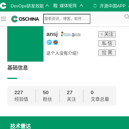
媒体矩阵
DevOps研发效能
开源中国APP
ansj
+ 关注
私 信
拉 黑
这个人没有介绍！
基础信息
227
50
27
0
经验值
粉丝
关注
文章总量
技术雷达