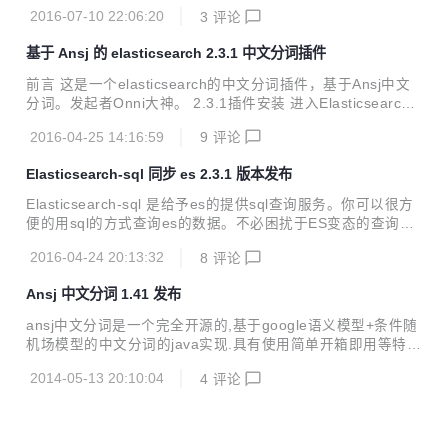
赖jar包，在不停止服务的情况下修改你的api，让java变得更
2016-07-10 22:06:20
3
评论
酷！ Getting Started 环境依赖JDK8 ，如果你需要maven管
理jar包，也需要安装maven 去这里下载最新的发布版本 http
基于 Ansj 的 elasticsearch 2.3.1 中文分词插件
s://github.com/NLPchina/Jcoder/releases 执行 java -jar jco
der-[version].war 当启动结束后访问 http://localhost:8080/
前言 这是一个elasticsearch的中文分词插件，基于Ansj中文
用户名密码都是admin 此次更新，增...
分词。发起者Onni大神。 2.3.1插件安装 进入Elasticsearch
目录运行如下命令 进入es目录执行如下命令 ./bin/plugin inst
2016-04-25 14:16:59
9
评论
all http://maven.nlpcn.org/org/ansj/elasticsearch-analysis-
ansj/2.3.1/elasticsearch-analysis-ansj-2.3.1-release.zip 更
Elasticsearch-sql 同步 es 2.3.1 版本发布
新内容 elasticsearch更新2.3.1 ansj_seg升级至3.7.3 elastic
search更新2.1.1 ansj_...
Elasticsearch-sql 是给予es的提供sql查询服务。你可以很方
便的用sql的方式查询es的数据。不必困扰于ES变态的查询表
达式，同时提供了超越sql的功能。版本齐全，文档齐全，你
2016-04-24 20:13:32
8
评论
值得拥有 使用方式 界面方式查询: http://localhost:9200/_plu
gin/sql/ RestApi方式 http://localhost:9200/_sql?sql=selec
Ansj 中文分词 1.41 发布
t * from indexName limit 10 将sql语句转换为es的查询语句
http://localhost:9200/_sql/_explain?sql=select * from inde
ansj中文分词是一个完全开源的,基于google语义模型+条件随
x...
机场模型的中文分词的java实现.具有使用简单开箱即用等特
点。分词速度达到每秒钟大约100万字左右（mac air下测
2014-05-13 20:10:04
4
评论
试），准确率能达到96%以上 源码下载 https://github.com/a
nsjsun/ansj_seg/ 文档说明 http://ansjsun.github.io/ansj_se
g/ 在线演示 http://demo.ansj.org/page/index.html 联系作者
http://weibo.com/ansjsun Ansj 中文分词 1.41 版本发布， 新