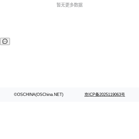
增功能 增加了调用文档说明 调整了...
暂无更多数据
©OSCHINA(OSChina.NET)
京ICP备2025119063号