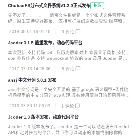
的对数据及表结构进行管理查询等工作。 架构：
ChubaoFS分布式文件系统V1.2.0正式发布
拒绝
先不发了。。。。。 储宝文件系统是一个分布式文件管理系
统，原生支持容器部署： 支持可扩展的原数据管理 顺序和随
机写入，都具有很强的复制一致性 针对大文件和小文件的特殊
2019-08-01 18:01:18
0
评论
存储优化 多卷支持 POSIX兼容 更多信息参见 SIGMOD 2019
paper "ChubaoFS: A Distributed File System for Large Sc
Jcoder 3.1.5 隆重发布，动态代码平台
ale Container Platforms".
本次更新 支持代码 Diff. 及历史版本对比 修复显示风格 支持 j
son 参数传递 支持 websocket 协议的 api 调用 Jcoder 是一
个可以动态发布 Restful API 和定时任务的平台，并且你可以
2017-07-13 14:26:36
8
评论
动态的添加或删除你的依赖 jar 包，在不停止服务的情况下修
改你的 api ，让 java 变得更酷！
ansj 中文分词 5.0.1 发布
ansj中文分词是一个完全开源的,基于google语义模型+条件随
机场模型的中文分词的java实现.具有使用简单开箱即用等特
点。分词速度达到每秒钟大约100万字左右（mac air下测
2016-07-30 11:06:03
1
评论
试），准确率能达到96%以上. 更新内容： 需改歧义词典的格
式，修复%作为量词存在 对新词的新词发现提供了词性分析功
Jcoder 1.3 版本发布，动态代码平台
能，不再词性全部标注为nw 重新训练新词发现模型，针对机
构名做了大量调优， 测试地址：http://www.nlpcn.org/demo.j
Jcoder 1.3 版本发布了。Jcoder 是一个可以动态发布Restful
sp
API和定时任务的平台，并且你可以动态的添加或删除你的依