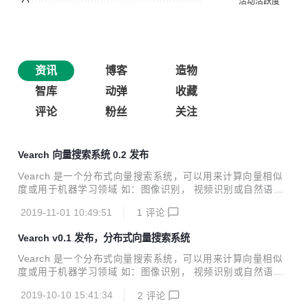
资讯
博客
造物
智库
动弹
收藏
评论
粉丝
关注
Vearch 向量搜索系统 0.2 发布
Vearch 是一个分布式向量搜索系统，可以用来计算向量相似
度或用于机器学习领域 如：图像识别， 视频识别或自然语言
处理各个领域。 本系统基于 Faiss 实现， 提供了快速的向量
2019-11-01 10:49:51
1
评论
检索功能。 提供类似 Elasticsearch 的 Restful API 可以方便
的对数据及表结构进行管理查询等工作。 本次更新： 1. 原始
Vearch v0.1 发布，分布式向量搜索系统
向量支持磁盘存储，支持 Mmap 和 RocksDB 两种类型，原
有的全内存类型（MemoryOnly）合并到了 Mmap 类型中 2.
Vearch 是一个分布式向量搜索系统，可以用来计算向量相似
添加了高性能实时的数值及标签索引 3. 集成了视频直播流人
度或用于机器学习领域 如：图像识别， 视频识别或自然语言
脸监控插件，支持一键式监控在线视频直播流 2. 优化框架流
处理各个领域。 本系统基于 Faiss 实现， 提供了快速的向量
程代码，发布基于 0...
2019-10-10 15:41:34
2
评论
检索功能。 提供类似 Elasticsearch 的 Restful API 可以方便