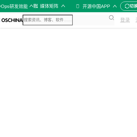
媒体矩阵
vOps研发效能
开源中国APP
切
登录