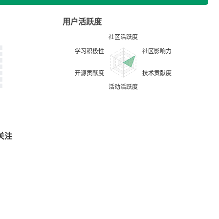
用户活跃度
关注