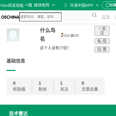
媒体矩阵
vOps研发效能
开源中国APP
切
登录
+ 关
什么鸟
注
名
私 信
这个人没有介绍！
拉 黑
基础信息
0
1
1
0
经验值
粉丝
关注
文章总量
技术雷达