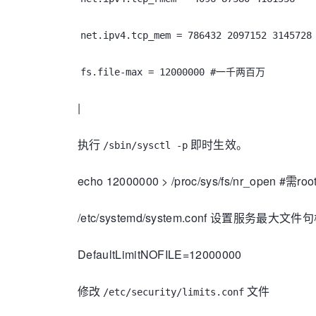
net.ipv4.tcp_mem = 786432 2097152 3145728
fs.file-max = 12000000 #一千两百万
|
执行
即时生效。
/sbin/sysctl -p
echo 12000000 > /proc/sys/fs/nr_open #需r
/etc/systemd/system.conf 设置服务最大文件
DefaultLimitNOFILE=12000000
修改
文件
/etc/security/limits.conf