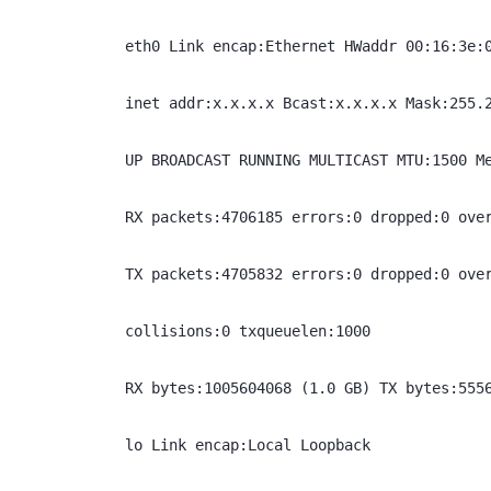
eth0 Link encap:Ethernet HWaddr 00:16:3e:
inet addr:x.x.x.x Bcast:x.x.x.x Mask:255.
UP BROADCAST RUNNING MULTICAST MTU:1500 M
RX packets:4706185 errors:0 dropped:0 ove
TX packets:4705832 errors:0 dropped:0 ove
collisions:0 txqueuelen:1000
RX bytes:1005604068 (1.0 GB) TX bytes:555
lo Link encap:Local Loopback