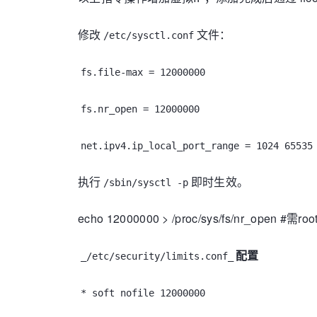
修改
文件：
/etc/sysctl.conf
fs.file-max = 12000000
fs.nr_open = 12000000
net.ipv4.ip_local_port_range = 1024 65535
执行
即时生效。
/sbin/sysctl -p
echo 12000000 > /proc/sys/fs/nr_open #需r
配置
_/etc/security/limits.conf_
* soft nofile 12000000