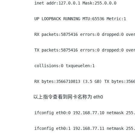
inet addr:127.0.0.1 Mask:255.0.0.0
UP LOOPBACK RUNNING MTU:65536 Metric:1
RX packets:5875416 errors:0 dropped:0 ove
TX packets:5875416 errors:0 dropped:0 ove
collisions:0 txqueuelen:1
RX bytes:3566710813 (3.5 GB) TX bytes:356
以上指令查看到网卡名称为 eth0
ifconfig eth0:0 192.168.77.10 netmask 255
ifconfig eth0:1 192.168.77.11 netmask 255