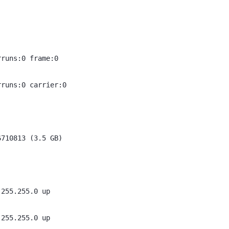
rruns:0 frame:0
rruns:0 carrier:0
6710813 (3.5 GB)
.255.255.0 up
.255.255.0 up