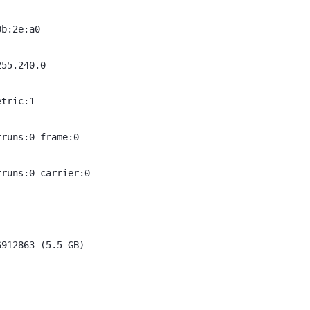
0b:2e:a0
255.240.0
etric:1
rruns:0 frame:0
rruns:0 carrier:0
6912863 (5.5 GB)