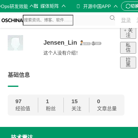
媒体矩阵
vOps研发效能
开源中国APP
切
登录
+ 关
注
Jensen_Lin
私
信
这个人没有介绍！
拉
黑
基础信息
97
1
15
0
经验值
粉丝
关注
文章总量
技术雷达