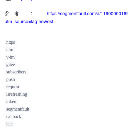
if
 (i === 
0
) {

            options.
set
(
'access_token'
, 
"错误的参数"
)
参考 ：
https://segmentfault.com/a/119000001
        } 
else
 {

            options.
set
(
'access_token'
, 
utm_source=tag-newest
self.
token
.
access_token
);

        }

        i++;

https
return
fetch
(url, {

utm
method
: 
'POST'
,

v-im
model
: 
'cros'
, 
//跨域
headers
: {

gitee
Accept
: 
'application/json'
subscribers
            },

push
body
: options

request
        })

isrefreshing
            .
then
(
response
 =>
 {

return
 self.
checkStatus
(response, ur
token
options);

segmentfault
            });

callback
    }

lele