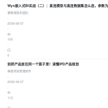
        param.
set
(
'password'
, password.
trim
());

Wyn嵌入式BI实战（二）：直连模型与直连数据集怎么选，参数
return
fetch
(self.
LOGIN_URL
, {

不生效？| 葡萄城技术团队
method
: 
'POST'
,

葡萄城技术团队
model
: 
'cros'
, 
//跨域
|
headers
: {

2026-08-07
Accept
: 
'application/json'
|
            },

body
: param

105
        })

|
            .
then
(
response
 =>
 {

if
 (response.
status
 === 
200
) {

0
return
 response.
json
();

别把产品放在同一个篮子里！读懂IPD产品规划
                } 
else
if
 (response.
status
 === 
401
) 
return
new
Promise
(
(
resolve, re
禅道项目管理软件
=>
 {

|
reject
(
"用户名密码错误"
);

2026-08-07
                    });

|
                } 
else
 {

return
new
Promise
(
(
resolve, re
112
=>
 {

|
reject
(
"服务器错误"
);
