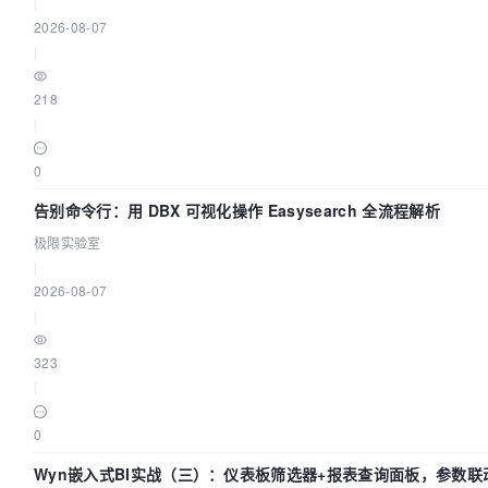
    }

|
2026-08-07
/**

|
     * 重新执行token 失效的函数

     */
218
onAccessTokenFetched
(
) {

|
// eslint-disable-next-line no-console
console
.
log
(
"subscribers"
, 
this
.
subscribers
0
this
.
subscribers
.
forEach
(
(
callback
) =>
 {

告别命令行：用 DBX 可视化操作 Easysearch 全流程解析
callback
();

        });

极限实验室
this
.
subscribers
 = [];

|
    }

2026-08-07
|
/**

     * 把请求的token 失效的函数放到 subscribers

323
     * 
@param
 callback 请求的token 失效的函数

|
     */
addSubscriber
(
callback
) {

0
// eslint-disable-next-line no-console
Wyn嵌入式BI实战（三）：仪表板筛选器+报表查询面板，参数联
console
.
log
(
"addSubscriber"
, callback);
