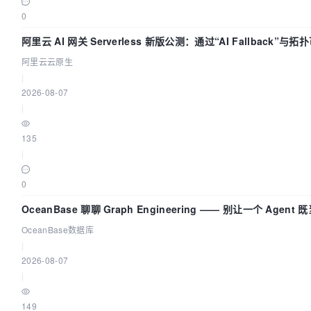
                    });

0
                }

阿里云 AI 网关 Serverless 新版公测：通过“AI Fallback”与
            }).
then
(
json
 =>
 {

构建 AI 流量治理底座
                self.
token
 = json;

阿里云云原生
                self.
isRefreshing
 = 
false
;

|
return
new
Promise
(
(
resolve
) =>
 {

2026-08-07
resolve
(json);

|
                })

            })

135
    }

|
/**

0
     * 刷新token

OceanBase 聊聊 Graph Engineering —— 别让一个 Agent
     * 
@returns
 {
Promise<Response | never>
}

员又
     */
OceanBase数据库
flushToken
(
) {

|
let
 self = 
this
;

2026-08-07
let
 param = 
new
FormData
();

|
        param.
set
(
'client_id'
, 
'v-client'
);

        param.
set
(
'client_secret'
, 
'v-client-ppp'
);

149