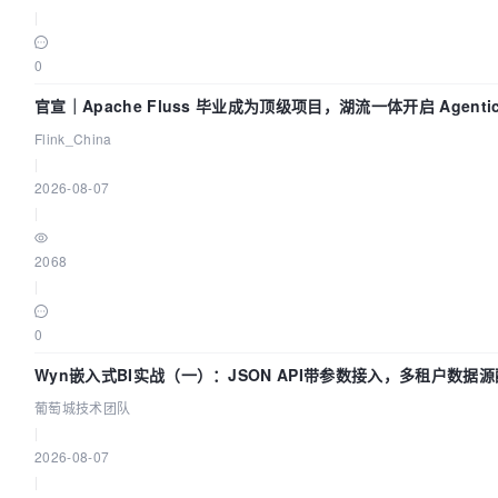
        param.
set
(
'grant_type'
, 
'refresh_token'
);

|
        param.
set
(
'scope'
, 
'select'
);

        param.
set
(
'refresh_token'
, 
0
self.
token
.
refresh_token
);

官宣｜Apache Fluss 毕业成为顶级项目，湖流一体开启 Agentic 
return
fetch
(self.
LOGIN_URL
, {

全面实时化时代
method
: 
'POST'
,

Flink_China
model
: 
'cros'
, 
//跨域
|
headers
: {

2026-08-07
Accept
: 
'application/json'
|
            },

body
: param

2068
        })

|
            .
then
(
response
 =>
 {

// eslint-disable-next-line no-cons
0
console
.
log
(
"刷新token response.stat
Wyn嵌入式BI实战（一）：JSON API带参数接入，多租户数据
response.
status
);

南 | 葡萄城技术团队
if
 (response.
status
 === 
200
) {

葡萄城技术团队
return
 response.
json
();

|
                } 
else
if
 (response.
status
 === 
401
) 
2026-08-07
return
new
Promise
(
(
resolve, re
|