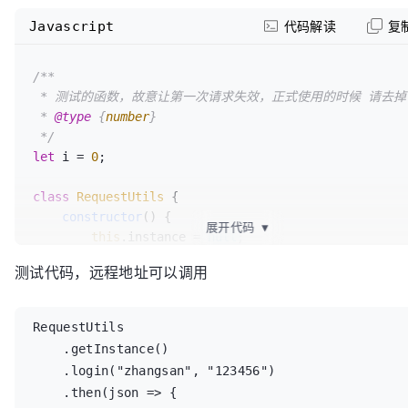
Javascript
代码解读
复
/**

 * 测试的函数，故意让第一次请求失效，正式使用的时候 请去掉

 * 
@type
 {
number
}

 */
let
 i = 
0
;

class
RequestUtils
 {

constructor
(
) {

展开代码
▼
this
.
instance
 = 
null
;

this
.
isRefreshing
 = 
false
;

测试代码，远程地址可以调用
this
.
subscribers
 = [];

this
.
token
 = 
null
;

this
.
LOGIN_URL
 = 
RequestUtils

"http://101.200.151.183:8080/oauth/token"
;

    .getInstance()

    }

    .login("zhangsan", "123456")

    .then(json => {

/**
