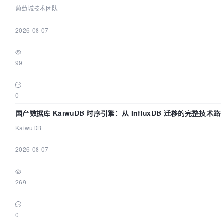
环
this
.
subscribers
.
push
(callback);

葡萄城技术团队
// eslint-disable-next-line no-console
|
console
.
log
(
"this.subscribers"
, 
2026-08-07
this
.
subscribers
);

|
    }

99
/**

|
     * 用户登录的方法

     * 
@param
 username 用户名

0
     * 
@param
 password 密码

国产数据库 KaiwuDB 时序引擎：从 InfluxDB 迁移的完整技术
     * 
@returns
 {
Promise<Response>
} 登录状态

     */
KaiwuDB
login
(
username, password
) {

|
let
 self = 
this
;

2026-08-07
let
 param = 
new
FormData
();

|
        param.
set
(
'client_id'
, 
'v-client'
);

        param.
set
(
'client_secret'
, 
'v-client-ppp'
);

269
        param.
set
(
'grant_type'
, 
'password'
);

|
        param.
set
(
'scope'
, 
'select'
);

        param.
set
(
'username'
, username.
trim
());

0