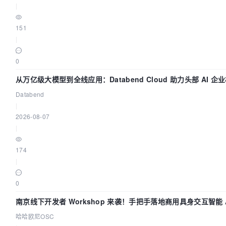
                });

|
            });

// eslint-disable-next-line no-console
151
console
.
log
(
"isRefreshing"
, 
|
self.
isRefreshing
);

// 刷新token的函数,这需要添加一个开关，防止
0
求
从万亿级大模型到全线应用：Databend Cloud 助力头部 AI 企
if
 (!self.
isRefreshing
) {

链路 Trace 数据管道
                self.
isRefreshing
 = 
true
;

Databend
                self.
flushToken
()

|
                    .
catch
(
error
 =>
 {

2026-08-07
// eslint-disable-next-line
|
console
console
.
log
(error);

174
                    });

|
            }

return
 p;

0
        } 
else
 {

南京线下开发者 Workshop 来袭！手把手落地商用具身交互智能 A
return
 response;

应用
        }

哈哈欧尼OSC