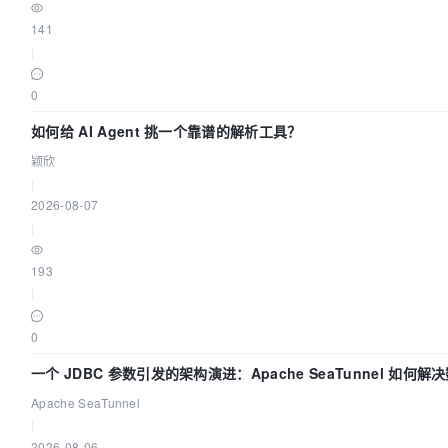
=>
 {

reject
(
"刷新token错误：请退
141
登录"
);

|
                    });

                } 
else
 {

0
return
new
Promise
(
(
resolve, re
如何给 AI Agent 挑一个靠谱的解析工具？
=>
 {

reject
(
"刷新token错误：服务器
颖欣
误"
);

|
                    });

2026-08-07
                }

|
            }).
then
(
json
 =>
 {

                self.
token
 = json;

193
                self.
onAccessTokenFetched
();

|
                self.
isRefreshing
 = 
true
;

            })

0
    }

一个 JDBC 参数引发的架构演进：Apache SeaTunnel 如何解
}

步中的“定时 Flush”难题
Apache SeaTunnel
export
default
RequestUtils
|
2026-08-06