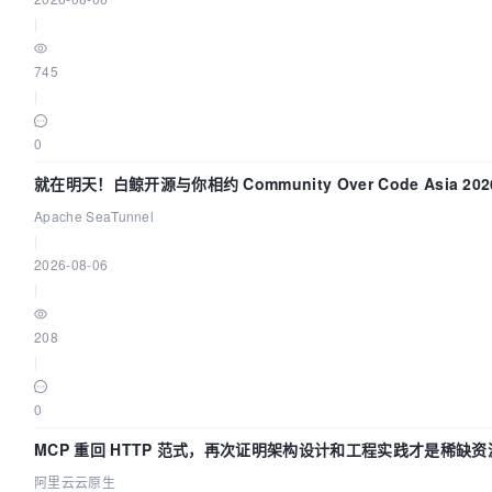
|
745
|
0
就在明天！白鲸开源与你相约 Community Over Code Asia 20
演讲！
Apache SeaTunnel
|
2026-08-06
|
208
|
0
MCP 重回 HTTP 范式，再次证明架构设计和工程实践才是稀缺资
阿里云云原生