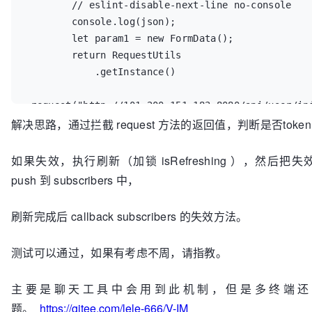
        // eslint-disable-next-line no-console

     * 单例构造方法，构造一个广为人知的接口，供用户对该类进行实
        console.log(json);

例化

     * 
@returns
 {
RequestUtils
}

        let param1 = new FormData();

     */
        return RequestUtils

static
getInstance
(
) {

            .getInstance()

if
 (!
this
.
instance
) {

this
.
instance
 = 
new
RequestUtils
();

.request("http://101.200.151.183:8080/api/user/ini
        }

解决思路，通过拦截 request 方法的返回值，判断是否toke
param1)

return
this
.
instance
;

    })

    }

    .then(response => {

如果失效，执行刷新（加锁 isRefreshing ），然后把
        // eslint-disable-next-line no-console

/**

push 到 subscribers 中，
        console.log(response.status);

     * 带token的请求

        // eslint-disable-next-line no-console

     * 
@param
 url 请求路径

刷新完成后 callback subscribers 的失效方法。
     * 
@param
 options 请求参数

        return response.json();

     * 
@returns
 {
Promise<Response | never>
}

    }).then(json => {

测试可以通过，如果有考虑不周，请指教。
     */
    // eslint-disable-next-line no-console

request
(
url, options
) {

    console.log(json);

let
 self = 
this
;

主要是聊天工具中会用到此机制，但是多终端还
});
//让第一请求失效
题。
https://gitee.com/lele-666/V-IM