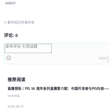
source
/**

     * 检查token 是否失效，如果失效，刷新token

     * 
@param
 response 拦截的请求 response

     * 
@param
 url 请求路径

© 著作权归作者所有
     * 
@param
 options 请求参数

     * 
@returns
 {
Promise<any>|*
}

评论: 0
     */
checkStatus
(
response, url, options
) {

// eslint-disable-next-line no-console
console
.
log
(
"checkStatus"
, response.
status
);
let
 self = 
this
;

0/500
if
 (response && response.
status
 === 
401
) {

// eslint-disable-next-line no-console
console
.
log
(
"response.status"
, 
推荐阅读
response.
status
);

直播预告｜PG 30 周年系列直播第六期：中国开发者与PG内核—
// 这个Promise函数很关键
改得动吗？我们贡献了什么？
let
 p = 
new
Promise
(
(
resolve
) =>
 {

IvorySQL
                self.
addSubscriber
(
() =>
 {

|
resolve
(self.
request
(url, option
2026-08-07