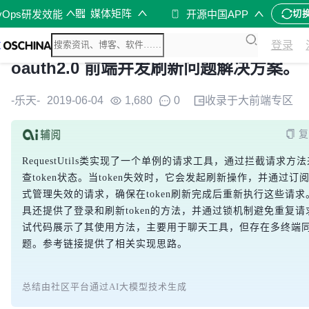
媒体矩阵
vOps研发效能
开源中国APP
切
登录
oauth2.0 前端并发刷新问题解决方案。
-乐天-
2019-06-04
1,680
0
收录于
大前端
专区
RequestUtils类实现了一个单例的请求工具，通过拦截请求方
查token状态。当token失效时，它会发起刷新操作，并通过订
式管理失效的请求，确保在token刷新完成后重新执行这些请求
具还提供了登录和刷新token的方法，并通过锁机制避免重复请
试代码展示了其使用方法，主要用于聊天工具，但存在多终端
题。参考链接提供了相关实现思路。
总结由社区平台通过AI大模型技术生成