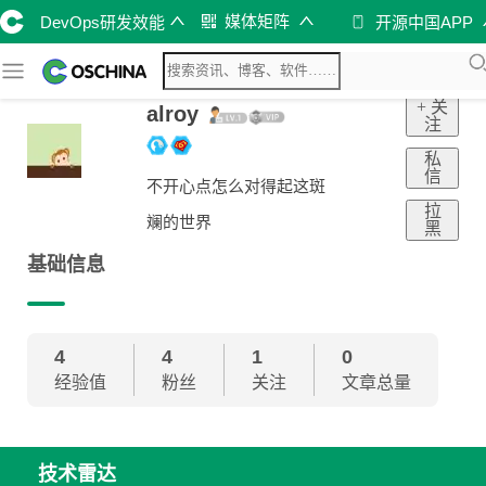
媒体矩阵
DevOps研发效能
开源中国APP
+ 关
alroy
注
私
信
不开心点怎么对得起这斑
拉
斓的世界
黑
基础信息
4
4
1
0
经验值
粉丝
关注
文章总量
技术雷达