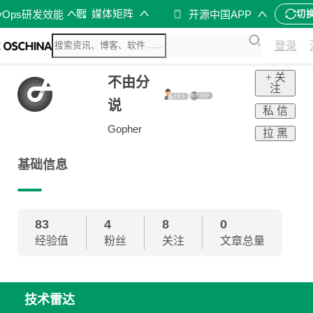
媒体矩阵
vOps研发效能
开源中国APP
切
登录
+ 关
不由分
注
说
私 信
Gopher
拉 黑
基础信息
83
4
8
0
经验值
粉丝
关注
文章总量
技术雷达