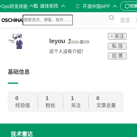
媒体矩阵
vOps研发效能
开源中国APP
切
登录
+ 关注
leyou
私 信
这个人没有介绍！
拉 黑
基础信息
0
1
1
0
经验值
粉丝
关注
文章总量
技术雷达