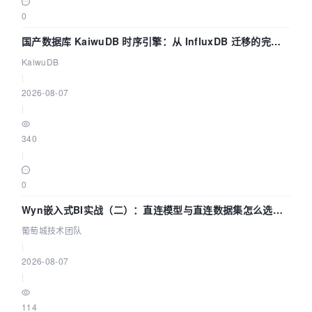
0
国产数据库 KaiwuDB 时序引擎：从 InfluxDB 迁移的完整
技术路径
KaiwuDB
|
2026-08-07
|
340
|
0
Wyn嵌入式BI实战（二）：直连模型与直连数据集怎么选，
参数为什么不生效？| 葡萄城技术团队
葡萄城技术团队
|
2026-08-07
|
114