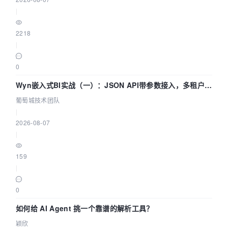
|
2218
|
0
Wyn嵌入式BI实战（一）：JSON API带参数接入，多租户数
据源配置指南 | 葡萄城技术团队
葡萄城技术团队
|
2026-08-07
|
159
|
0
如何给 AI Agent 挑一个靠谱的解析工具？
颖欣