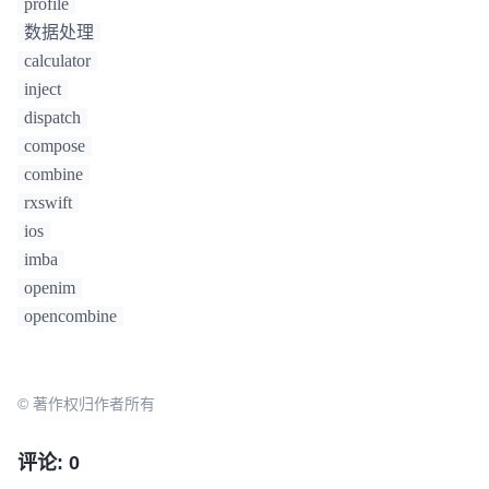
profile
数据处理
calculator
inject
dispatch
compose
combine
rxswift
ios
imba
openim
opencombine
© 著作权归作者所有
评论: 0