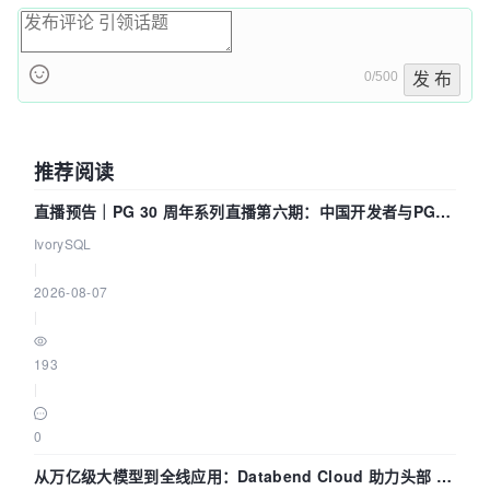
0/500
发 布
推荐阅读
直播预告｜PG 30 周年系列直播第六期：中国开发者与PG内
核——我们改得动吗？我们贡献了什么？
IvorySQL
|
2026-08-07
|
193
|
0
从万亿级大模型到全线应用：Databend Cloud 助力头部 AI