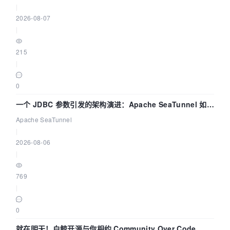
|
2026-08-07
|
215
|
0
一个 JDBC 参数引发的架构演进：Apache SeaTunnel 如何
解决数据同步中的“定时 Flush”难题
Apache SeaTunnel
|
2026-08-06
|
769
|
0
就在明天！白鲸开源与你相约 Community Over Code