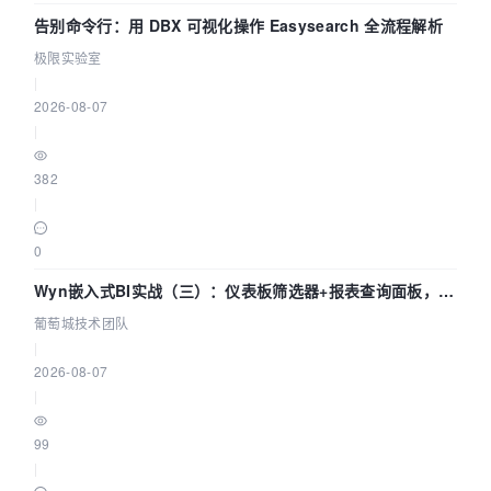
告别命令行：用 DBX 可视化操作 Easysearch 全流程解析
极限实验室
|
2026-08-07
|
382
|
0
Wyn嵌入式BI实战（三）：仪表板筛选器+报表查询面板，参
数联动全闭环
葡萄城技术团队
|
2026-08-07
|
99
|