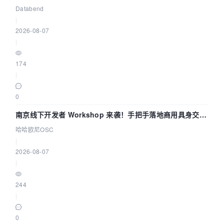
企业构建全链路 Trace 数据管道
Databend
|
2026-08-07
|
174
|
0
南京线下开发者 Workshop 来袭！手把手落地商用具身交互
智能 Agent 应用
哈哈欧尼OSC
|
2026-08-07
|
244
|
0