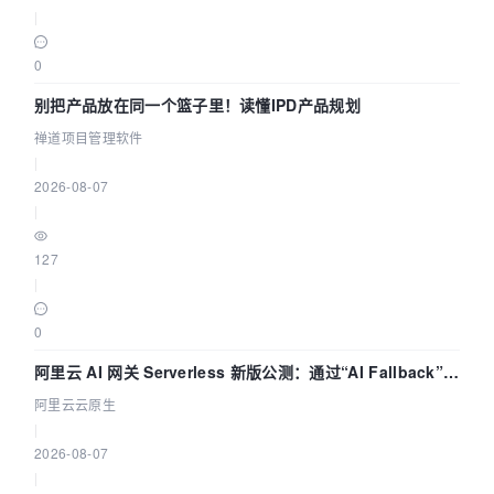
|
0
别把产品放在同一个篮子里！读懂IPD产品规划
禅道项目管理软件
|
2026-08-07
|
127
|
0
阿里云 AI 网关 Serverless 新版公测：通过“AI Fallback”与
拓扑可视化构建 AI 流量治理底座
阿里云云原生
|
2026-08-07
|