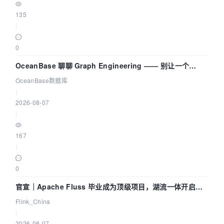
135
|
0
OceanBase 聊聊 Graph Engineering —— 别让一个
Agent 既当运动员又
OceanBase数据库
|
2026-08-07
|
167
|
0
官宣｜Apache Fluss 毕业成为顶级项目，湖流一体开启
Agentic Lake 全面实时化时代
Flink_China
|
2026-08-07