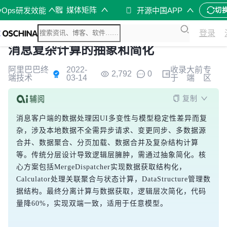
媒体矩阵
vOps研发效能
开源中国APP
切
登录
消息复杂计算的抽象和简化
阿里巴巴终
2022-
收录
大前
专
2,792
0
端技术
03-14
于
端
区
复制
消息客户端的数据处理因UI多变性与模型稳定性差异而复
杂，涉及本地数据不全需异步请求、变更同步、多数据源
合并、数据聚合、分页加载、数据合并及复杂结构计算
等。传统分层设计导致逻辑层臃肿，需通过抽象简化。核
心方案包括MergeDispatcher实现数据获取结构化，
Calculator处理关联聚合与状态计算，DataStructure管理数
据结构。最终分离计算与数据获取，逻辑层次简化，代码
量降60%，实现双端一致，适用于任意模型。