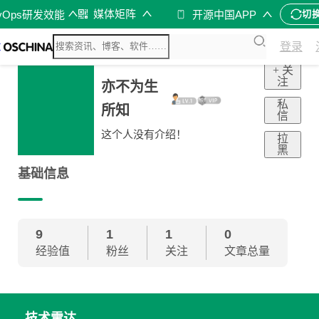
媒体矩阵
vOps研发效能
开源中国APP
切
登录
+ 关
注
亦不为生
私
所知
信
这个人没有介绍！
拉
黑
基础信息
9
1
1
0
经验值
粉丝
关注
文章总量
技术雷达