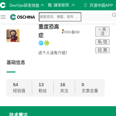
媒体矩阵
DevOps研发效能
开源中国APP
重度恐高
+ 关
注
症
私 信
拉 黑
这个人没有介绍！
基础信息
54
13
16
0
经验值
粉丝
关注
文章总量
技术雷达