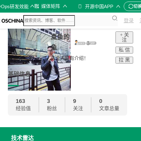
媒体矩阵
vOps研发效能
开源中国APP
切
登录
+ 关
夏鱼的
注
鱼
私 信
这个人没有介绍！
拉 黑
基础信息
163
3
9
0
经验值
粉丝
关注
文章总量
技术雷达