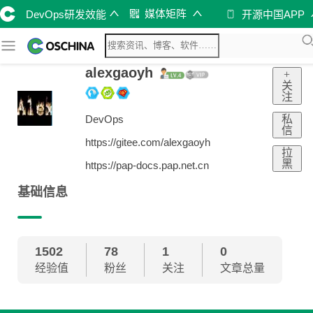
媒体矩阵
DevOps研发效能
开源中国APP
alexgaoyh
+
关
注
私
DevOps
信
https://gitee.com/alexgaoyh
拉
黑
https://pap-docs.pap.net.cn
基础信息
1502
78
1
0
经验值
粉丝
关注
文章总量