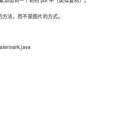
添加到一个新的 pdf 中（类似复制）。
水印 的方法，而不是图片的方式。
atermark.java
tring fontPath)
throws
 Exception {
