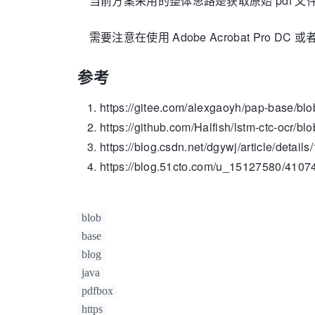
当前方案采用的整体思路是获取原始 pdf 文
 * 使用 pdfbox 移除 pdf文件中的 文字水印

 * 思路： 获取到 pdf 中的所有元素， 之后判断 元素是否是水印相关(op.getName().equals("gs"))，如果是的话，将其删除(tokens.remove(tokens.size() - 1);)

需要注意在使用 Adobe Acrobat Pro
 */
public
class
PdfBoxRemoveTextWatermark
 {
参考
/**

     * 
@param
 inputPdfFilePath  输入pdf
https://gitee.com/alexgaoyh/pap-base/bl
     * 
@param
 outputFdfFilePath 输出pdf文
https://github.com/Halfish/lstm-ctc-ocr/blo
     * 
@param
 fontPath          字体文件  
https://blog.csdn.net/dgywj/article/detai
     * 
@throws
 Exception

     */
https://blog.51cto.com/u_15127580/4107
public
static
void
removeTextWaterm
        {

File
file
=
new
File
(inputPd
blob
PDDocument
pd
=
 PDDocument.l
base
// 需要的字体文件
            Map<COSName, PDFont> oldfo
blog
PDType0Font
targetfont
=
 PD
java
for
 (PDPage page : pd.getPag
pdfbox
PDFStreamParser
pdfsp
=
https