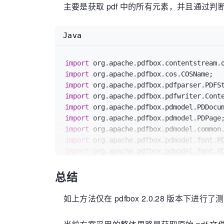
主要是获取 pdf 中的所有元素，并且通过判
Java
import
import
import
import
import
import
import
import
import
 org.apache.pdfbox.pdmodel.font.PD
总结
import
import
import
 java.util.List;

如上方法仅在 pdfbox 2.0.28 版本下进
/**
