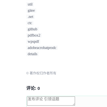
                pdfsp.parse();

util
                List<Object> tokens = pdfsp.getTokens();

gitee
for
 (
int
j
=
0
; j < toke
//创建一个object对
.net
Object
next
=
 tokens
ctc
if
 (next 
instanceof
github
Operator
op
=
 (
pdfbox2
if
 (op.getName(
wpspdf
                      
                        }

adobeacrobatprodc
                    }

details
                }

PDStream
updatedStream
OutputStream
out
=
 upda
© 著作权归作者所有
ContentStreamWriter
tok
                tokenWriter.writeTokens(tokens);

                out.close();

评论: 0
                oldfont.forEach((k, v) -> {

                    page.getResources().put(k, targetfont);

                });

                page.setContents(updatedStream);
