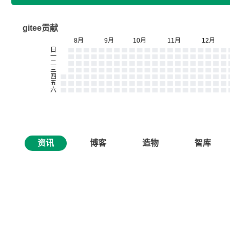
gitee贡献
资讯
博客
造物
智库