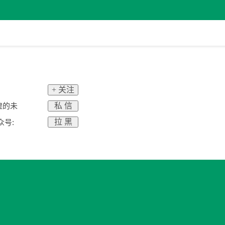
+ 关注
私 信
煌的未
拉 黑
众号: