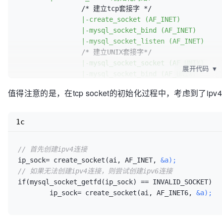
		/* 建立tcp套接字 */

|-create_socket (AF_INET)
|-mysql_socket_bind (AF_INET)
|-mysql_socket_listen (AF_INET)
		/* 建立UNIX套接字*/

|-mysql_socket_socket (AF_UNIX)
展开代码
▼
|-mysql_socket_bind (AF_UNIX)
|-mysql_socket_listen (AF_UNIX)
值得注意的是，在tcp socket的初始化过程中，考虑到了ipv4
1c
// 首先创建ipv4连接
ip_sock
=
 create_socket
(
ai
,
 AF_INET
,
&a);
// 如果无法创建ipv4连接，则尝试创建ipv6连接
if
(
mysql_socket_getfd
(
ip_sock
)
=
=
 INVALID_SOCKET
)
 	ip_sock
=
 create_socket
(
ai
,
 AF_INET6
,
&a);