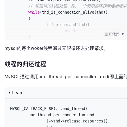
// 和通常的线程处理一样，一个无限循环获取连接请求
while
(thd_is_connection_alive(thd))

	{

if
(do_command(thd))

break
;

展开代码
▼
	}

// 出循环之后，连接已经被clientdu端关闭或者出现
mysql的每个woker线程通过无限循环去处理请求。
// 这边做了连接的销毁动作
	end_connection(thd);

线程的归还过程
end_thread:

	...

// 这边调用end_thread做清理动作，并将当前线程
MySQL通过调用one_thread_per_connection_end(即上
// end_thread对应为one_thread_per_connection
if
 (MYSQL_CALLBACK_ELSE(thread_scheduler, e
Clean
return
;	

	...

// 这边current_thd是个宏定义，其实是current_th
MYSQL_CALLBACK_ELSE(...end_thread)

// 主要是从线程上下文中获取新塞进去的thd
	one_thread_per_connection_end

// my_pthread_getspecific_ptr(THD*,THR_THD)
		|->thd->release_resources()

	thd= current_thd;
