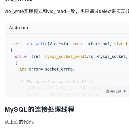
vio_write实现模式和vio_read一致，也是通过select
Arduino
size_t
vio_write
(Vio *vio, 
const
 uchar* buf, 
size_t
{

while
 ((ret= 
mysql_socket_send
(vio->mysql_socket,
  {

int
 error= socket_errno;

/* The operation would block? */
// 处理EAGAIN和EWOULDBLOCK返回，NON_BLOCK模式都
展开代码
▼
if
 (error != SOCKET_EAGAIN && error != SOCKET_EW
break
;

MySQL的连接处理线程
/* Wait for the output buffer to become writabl
if
 ((ret= 
vio_socket_io_wait
(vio, VIO_IO_EVENT_W
从上面的代码:
break
;
