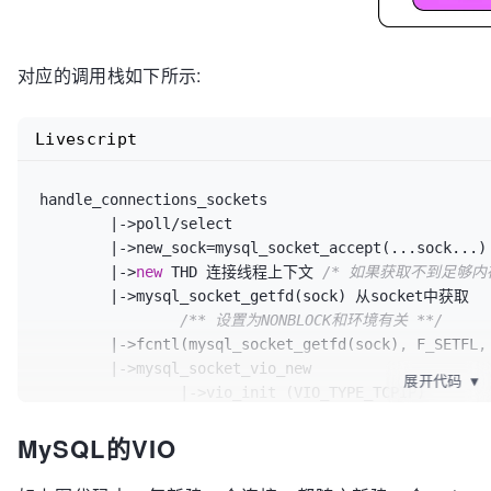
对应的调用栈如下所示:
Livescript
handle_connections_sockets

	|->poll/select

	|->new_sock=mysql_socket_accept(...sock...)
	|->
new
 THD 连接线程上下文 
/* 如果获取不到足够内存，则
	|->mysql_socket_getfd(sock) 从socket中获取

/** 设置为NONBLOCK和环境有关 **/
	|->fcntl(mysql_socket_getfd(sock), F_SETFL, flags | O_NONBLOCK);

	|->mysql_socket_vio_new

展开代码
▼
		|->vio_init (VIO_TYPE_TCPIP)

			|->(vio->write = vio_write)

MySQL的VIO
/* 默认用的是vio_read */
			|->(vio->read=(flags & VIO_BUFFERED_READ) ?vio_read_buff 
:vio_read;)
