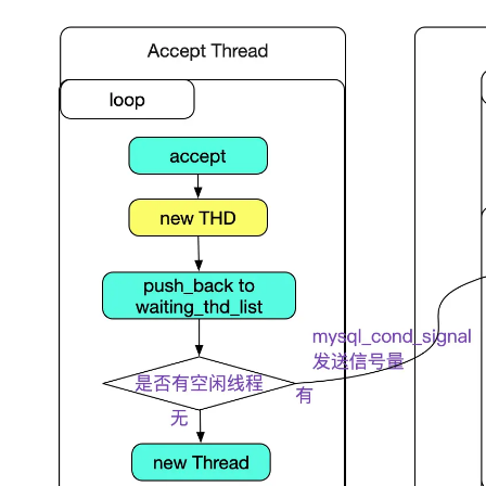
// 将thd放入到当前线程上下文中
// my_pthread_setspecific_ptr(THR_THD,  this)   
   thd->store_globals();

...
...
   mysql_mutex_unlock(&LOCK_thread_count);

...
..
