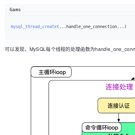
  }

Gams
}

mysql_thread_create
(
...handle_one_connection...
)
可以发现，MySQL每个线程的处理函数为handle_one_conn