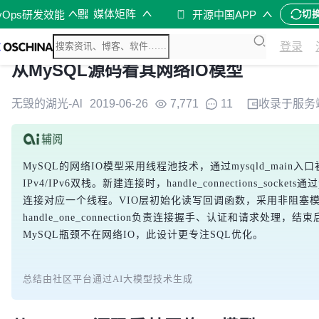
媒体矩阵
vOps研发效能
开源中国APP
切
登录
从MySQL源码看其网络IO模型
无毁的湖光-Al
2019-06-26
7,771
11
收录于
服务
MySQL的网络IO模型采用线程池技术，通过mysqld_main
IPv4/IPv6双栈。新建连接时，handle_connections_sock
连接对应一个线程。VIO层初始化读写回调函数，采用非阻塞模式
handle_one_connection负责连接握手、认证和请求处理，
MySQL瓶颈不在网络IO，此设计更专注SQL优化。
总结由社区平台通过AI大模型技术生成