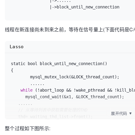
		|->......

	...

线程在新连接尚未到来之前，等待在信号量上(下面代码是C/C++ mu
Lasso
static bool block_until_new_connection()

{	

	mysql_mutex_lock(&LOCK_thread_count);

...
...
while
 (!abort_loop && !wake_pthread && !kill_blo
      mysql_cond_wait(&x1, &LOCK_thread_count);

...
...
// 从等待列表中获取需要处理的THD
展开代码
▼
   thd= waiting_thd_list->front();

   waiting_thd_list->pop_front();

整个过程如下图所示:
...
...