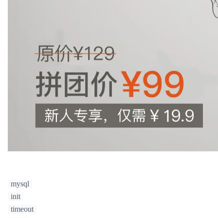
mysql
init
timeout