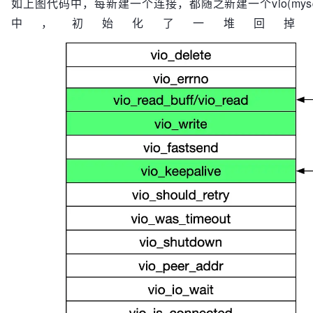
如上图代码中，每新建一个连接，都随之新建一个vio(mysql_socket_
			|->(vio->viokeepalive = vi
中，初始化了一堆回掉
			|->.....

	|->mysql_net_init

		|->设置超时时间，最大packet等参数

	|->create_new_thread(thd) 
/* 实际是从线程池拿，
		|->最大连接数限制

		|->create_thread_to_handle_connection

			|->首先看下线程池是否有空闲线程

				|->mysql_cond_sig
/** 这边的hanlde_one_conn
			|->mysql_thread_create(...handle_one_connection...)			