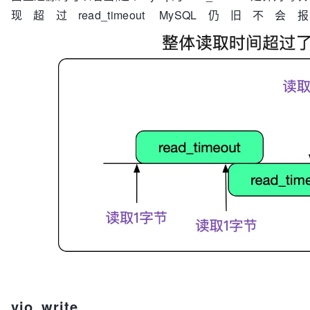
现超过read_timeout MySQ
vio_write