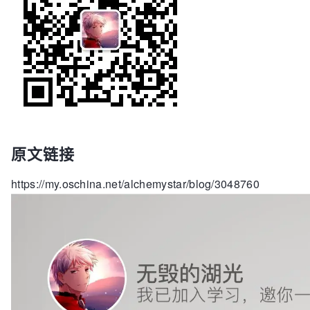
原文链接
https://my.oschina.net/alchemystar/blog/3048760